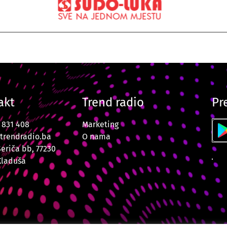
akt
Trend radio
Pr
7 831 408
Marketing
trendradio.ba
O nama
Šeriča bb, 77230
Kladuša