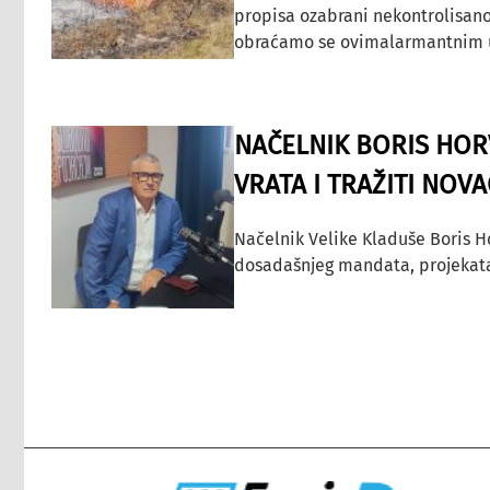
propisa ozabrani nekontrolisano
obraćamo se ovimalarmantnim up
NAČELNIK BORIS HORV
VRATA I TRAŽITI NOV
Načelnik Velike Kladuše Boris H
dosadašnjeg mandata, projekata ko