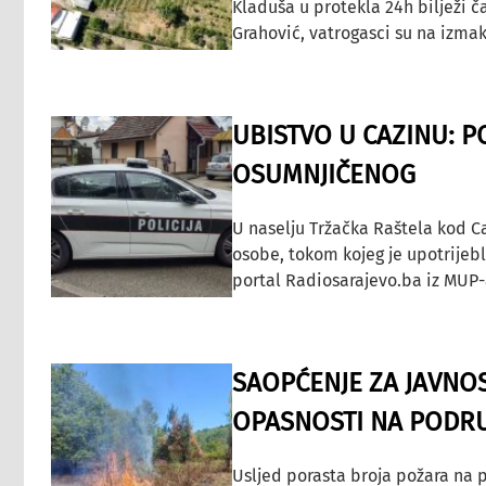
Kladuša u protekla 24h bilježi č
Grahović, vatrogasci su na izmak
UBISTVO U CAZINU: P
OSUMNJIČENOG
U naselju Tržačka Raštela kod C
osobe, tokom kojeg je upotrijeb
portal Radiosarajevo.ba iz MUP-
SAOPĆENJE ZA JAVNO
OPASNOSTI NA PODRU
Usljed porasta broja požara na p