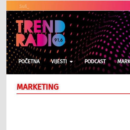
Suša prži usjeve u BiH, moguć
POČETNA
VIJESTI
PODCAST
MARK
MARKETING