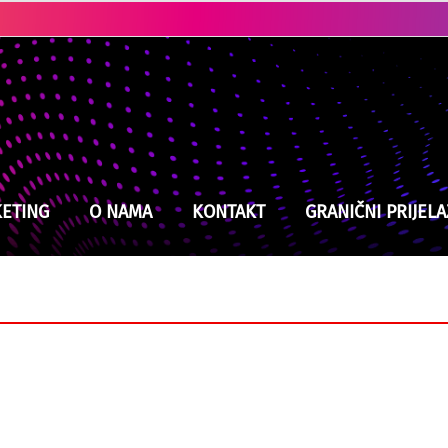
Ubistvo u Cazinu: Policija brzo locirala i uhapsila osumnjičenog
Tramp pred najtežom odlukom mandata: Ne može priuštiti ni da pobjedi rat, ali ni da izgubi
ETING
O NAMA
KONTAKT
GRANIČNI PRIJELA