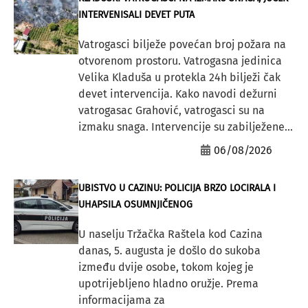
INTERVENISALI DEVET PUTA
Vatrogasci bilježe povećan broj požara na
otvorenom prostoru. Vatrogasna jedinica
Velika Kladuša u protekla 24h bilježi čak
devet intervencija. Kako navodi dežurni
vatrogasac Grahović, vatrogasci su na
izmaku snaga. Intervencije su zabilježene...
06/08/2026
UBISTVO U CAZINU: POLICIJA BRZO LOCIRALA I
UHAPSILA OSUMNJIČENOG
U naselju Tržačka Raštela kod Cazina
danas, 5. augusta je došlo do sukoba
između dvije osobe, tokom kojeg je
upotrijebljeno hladno oružje. Prema
informacijama za