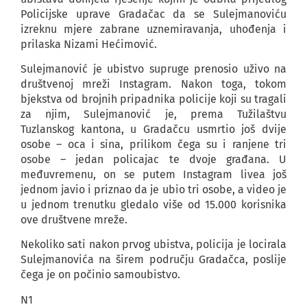
Policijske uprave Gradačac da se Sulejmanoviću
izreknu mjere zabrane uznemiravanja, uhođenja i
prilaska Nizami Hećimović.
Sulejmanović je ubistvo supruge prenosio uživo na
društvenoj mreži Instagram. Nakon toga, tokom
bjekstva od brojnih pripadnika policije koji su tragali
za njim, Sulejmanović je, prema Tužilaštvu
Tuzlanskog kantona, u Gradačcu usmrtio još dvije
osobe – oca i sina, prilikom čega su i ranjene tri
osobe – jedan policajac te dvoje građana. U
međuvremenu, on se putem Instagram livea još
jednom javio i priznao da je ubio tri osobe, a video je
u jednom trenutku gledalo više od 15.000 korisnika
ove društvene mreže.
Nekoliko sati nakon prvog ubistva, policija je locirala
Sulejmanovića na širem području Gradačca, poslije
čega je on počinio samoubistvo.
N1