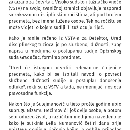
zakazano za četvrtak. Visoko sudsko i tužilačko vijeće
(VSTV) na svojoj zvaničnoj stranici objavljuje raspored
sa zakazanim disciplinskim ročištima, ali pod brojem
predmeta, bez imena tužene osobe. Tek na ročištu se
može vidjeti o kojem sudiji ili tužiocu je riječ.
Kako je ranije rečeno iz VSTV-a za Detektor, Ured
disciplinskog tužioca je po službenoj dužnosti, zbog
napisa u medijima o postupanju sudije Općinskog
suda Gradačac, formirao predmet.
“Ured će istragom utvrditi relevantne činjenice
predmeta, kako bi se ispitali navodi o povredi
službene dužnosti sudije u postupku donošenja
odluke”, rekli su iz VSTV-a tada, ne imenujući nosioca
pravosudne funkcije.
Nakon što je Sulejmanović u ljeto prošle godine ubio
suprugu Nizamu Hećimović i još dvije osobe, a potom
sebi oduzeo život, u različitim medijima navedeno je
kako je sutkinja Lejla Numanović četiri dana prije
ubistava donijela rješenje kojim je odbila prijedlog