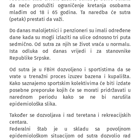
da neće produžiti ograničenje kretanja osobama
mlađim od 18 i 65 godina. Ta naredba će sutra
(petak) prestati da važi.
Do danas maloljetnici i penzioneri su imali određene
dane kada su mogli izlaziti na ulice odnosno tri puta
sedmično. Od sutra za njih se život vraća u normalu.
Ista odluka od danas vrijedi i za stanovnike
Republike Srpske.
Od sutra je u FBiH dozvoljeno i sportistima da se
vrate u trenažni proces izuzev bazena i kupališta.
Kako saznajemo sportskim kolektivima će biti izdate
posebne preporuke kojih će se morati pridržavati u
narednom periodu kako se ne bi narušila
epidemiološka slika.
Također se dozvoljava i rad teretana i rekreacijskih
centara.
Federalni štab je u skladu sa povoljnom
epidemiološkom situacijom od sutra dozvolio rad