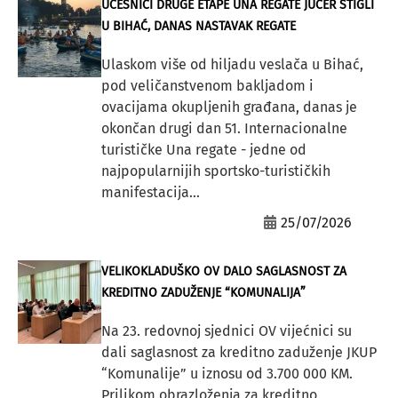
UČESNICI DRUGE ETAPE UNA REGATE JUČER STIGLI
U BIHAĆ, DANAS NASTAVAK REGATE
Ulaskom više od hiljadu veslača u Bihać,
pod veličanstvenom bakljadom i
ovacijama okupljenih građana, danas je
okončan drugi dan 51. Internacionalne
turističke Una regate - jedne od
najpopularnijih sportsko-turističkih
manifestacija...
25/07/2026
VELIKOKLADUŠKO OV DALO SAGLASNOST ZA
KREDITNO ZADUŽENJE “KOMUNALIJA”
Na 23. redovnoj sjednici OV vijećnici su
dali saglasnost za kreditno zaduženje JKUP
“Komunalije” u iznosu od 3.700 000 KM.
Prilikom obrazloženja za kreditno