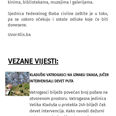
kinima, bibliotekama, muzejima i galerijama.
Sjednica Federalnog štaba civilne zaštite je u toku,
pa se uskoro očekuju i ostale odluke koje će biti
donesene.
Izvor:Klix.ba
VEZANE VIJESTI:
KLADUŠKI VATROGASCI NA IZMAKU SNAGA, JUČER
INTERVENISALI DEVET PUTA
Vatrogasci bilježe povećan broj požara na
otvorenom prostoru. Vatrogasna jedinica
Velika Kladuša u protekla 24h bilježi čak
devet intervencija. Kako navodi dežurni