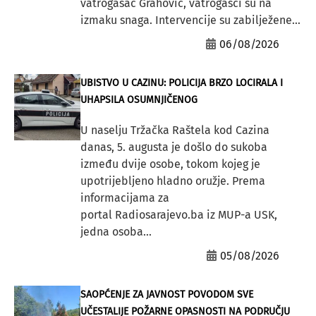
vatrogasac Grahović, vatrogasci su na
izmaku snaga. Intervencije su zabilježene...
06/08/2026
UBISTVO U CAZINU: POLICIJA BRZO LOCIRALA I
UHAPSILA OSUMNJIČENOG
U naselju Tržačka Raštela kod Cazina
danas, 5. augusta je došlo do sukoba
između dvije osobe, tokom kojeg je
upotrijebljeno hladno oružje. Prema
informacijama za
portal Radiosarajevo.ba iz MUP-a USK,
jedna osoba...
05/08/2026
SAOPĆENJE ZA JAVNOST POVODOM SVE
UČESTALIJE POŽARNE OPASNOSTI NA PODRUČJU