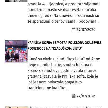
otvorila 48. sjednicu, a pred premijerom i
ministrima našlo se dvadesetak tačaka
dnevnog reda. Na dnevnom redu našli su
se sporazumi o osnovicama i bodovima...
29/07/2026
KRAJIŠKA SOFRA I SMOTRA FOLKLORA ODUŠEVILE
POSJETIOCE NA “KLADUŠKOM LJETU”
Sinoć su okviru „Kladuškog ljeta“ održane
dvije manifestacije, smotra folklora i
krajiška sofra.I ove godine veliki interes
građana izazvala je Krajiška sofra, koja je
još jednom pokazala bogatstvo
tradicionalne krajiške...
27/07/2026