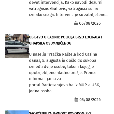
devet intervencija. Kako navodi dežurni
vatrogasac Grahović, vatrogasci su na
izmaku snaga. Intervencije su zabilježene...
06/08/2026
UBISTVO U CAZINU: POLICIJA BRZO LOCIRALA I
UHAPSILA OSUMNJIČENOG
U naselju Tržačka Raštela kod Cazina
danas, 5. augusta je došlo do sukoba
između dvije osobe, tokom kojeg je
upotrijebljeno hladno oružje. Prema
informacijama za
portal Radiosarajevo.ba iz MUP-a USK,
jedna osoba...
05/08/2026
SAOPĆENJE ZA JAVNOST POVODOM SVE