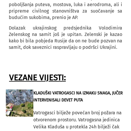
poboljšanja puteva, mostova, luka i aerodroma, ali i
pripreme civilnog stanovništva za suočavanje sa
budućim sukobima, prenio je AP.
Dolazak ukrajinskog predsjednika Volodimira
Zelenskog na samit još je upitan. Zelenski je kazao
kako bi bila pobjeda Rusije da on ne bude pozvan na
samit, dok saveznici raspravljaju o podršci Ukrajini.
VEZANE VIJESTI:
KLADUŠKI VATROGASCI NA IZMAKU SNAGA, JUČER
INTERVENISALI DEVET PUTA
Vatrogasci bilježe povećan broj požara na
otvorenom prostoru. Vatrogasna jedinica
Velika Kladuša u protekla 24h bilježi čak