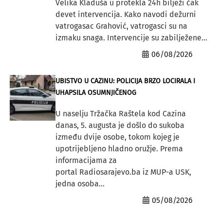
Velika Kladuša u protekla 24h bilježi čak
devet intervencija. Kako navodi dežurni
vatrogasac Grahović, vatrogasci su na
izmaku snaga. Intervencije su zabilježene...
06/08/2026
UBISTVO U CAZINU: POLICIJA BRZO LOCIRALA I
UHAPSILA OSUMNJIČENOG
U naselju Tržačka Raštela kod Cazina
danas, 5. augusta je došlo do sukoba
između dvije osobe, tokom kojeg je
upotrijebljeno hladno oružje. Prema
informacijama za
portal Radiosarajevo.ba iz MUP-a USK,
jedna osoba...
05/08/2026