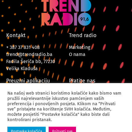
Kontakt
Trend radio
+ 387 37 831 408
Marketing
trend@trendradio.ba
O nama
Fadila Šeriča bb, 77230
Velika Kladuša
Preuzmi aplikaciju
Pratite nas
Na našoj web stranici koristimo kolačiće kako bismo vam
pružili najrelevantnije iskustvo pamćenjem vaših
preferencija i ponovljenih posjeta. Klikom na “Prihvati
sve” pristajete na korištenje SVIH kolačića. Međutim,
možete posjetiti "Postavke kolačića" kako biste dali
kontrolirani pristanak.
© 2024. Trend Radio Velika Kladuša. Sva prava zadržana.
Postavke kolačića
Prihvati sve