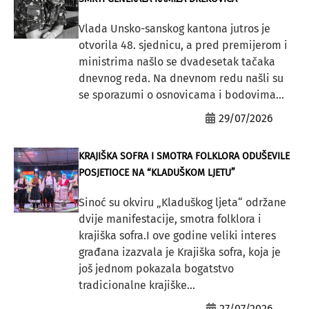
Vlada Unsko-sanskog kantona jutros je
otvorila 48. sjednicu, a pred premijerom i
ministrima našlo se dvadesetak tačaka
dnevnog reda. Na dnevnom redu našli su
se sporazumi o osnovicama i bodovima...
29/07/2026
KRAJIŠKA SOFRA I SMOTRA FOLKLORA ODUŠEVILE
POSJETIOCE NA “KLADUŠKOM LJETU”
Sinoć su okviru „Kladuškog ljeta“ održane
dvije manifestacije, smotra folklora i
krajiška sofra.I ove godine veliki interes
građana izazvala je Krajiška sofra, koja je
još jednom pokazala bogatstvo
tradicionalne krajiške...
27/07/2026