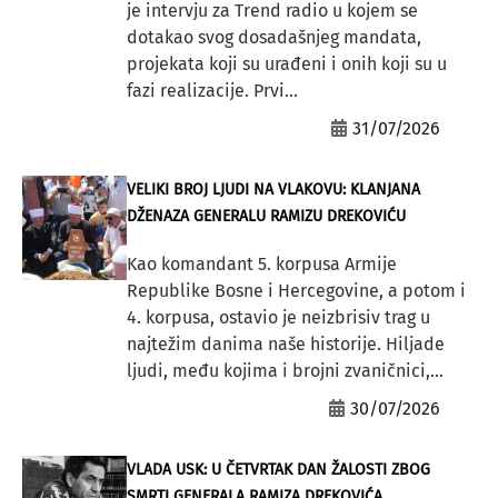
je intervju za Trend radio u kojem se
dotakao svog dosadašnjeg mandata,
projekata koji su urađeni i onih koji su u
fazi realizacije. Prvi...
31/07/2026
VELIKI BROJ LJUDI NA VLAKOVU: KLANJANA
DŽENAZA GENERALU RAMIZU DREKOVIĆU
Kao komandant 5. korpusa Armije
Republike Bosne i Hercegovine, a potom i
4. korpusa, ostavio je neizbrisiv trag u
najtežim danima naše historije. Hiljade
ljudi, među kojima i brojni zvaničnici,...
30/07/2026
VLADA USK: U ČETVRTAK DAN ŽALOSTI ZBOG
SMRTI GENERALA RAMIZA DREKOVIĆA