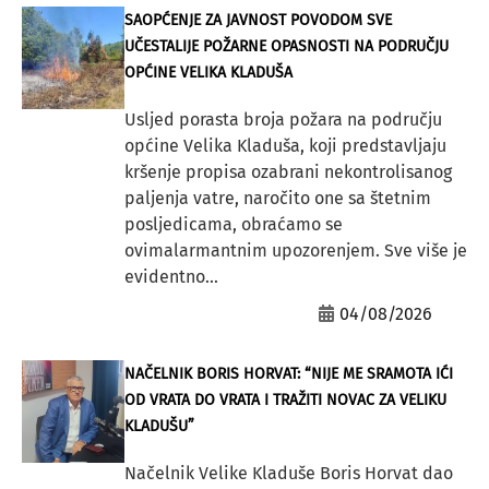
SAOPĆENJE ZA JAVNOST POVODOM SVE
UČESTALIJE POŽARNE OPASNOSTI NA PODRUČJU
OPĆINE VELIKA KLADUŠA
Usljed porasta broja požara na području
općine Velika Kladuša, koji predstavljaju
kršenje propisa ozabrani nekontrolisanog
paljenja vatre, naročito one sa štetnim
posljedicama, obraćamo se
ovimalarmantnim upozorenjem. Sve više je
evidentno...
04/08/2026
NAČELNIK BORIS HORVAT: “NIJE ME SRAMOTA IĆI
OD VRATA DO VRATA I TRAŽITI NOVAC ZA VELIKU
KLADUŠU”
Načelnik Velike Kladuše Boris Horvat dao