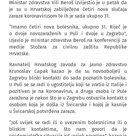
Ministar zdravstva Vili Beroš izvijestio je u petak da
je su u Hrvatskoj zabilježena četiri nova slučaja
zaraze koronavirusom te ih je sada ukupno 31.
“Imamo četiri nova bolesnika, ukupno 31. Riječ je
o dvoje novozaraženih u Puli i dvoje u Zagrebu”,
izjavio je ministar zdravstva Beroš na konferenciji za
medije Stožera za civilnu zaštitu Republike
Hrvatske.
Ravnatelj Hrvatskog zavoda za javno zdravstvo
Krunoslav Capak kazao je da su novooboljeli u
Zagrebu bliski kontakti do sada poznatih bolesnika.
U Puli se se radi o ugostitelju koji se vratio iz Italije i
pozitivan je na koronavirus, a druga osoba iz Pule
zaražena je nakon što je u Zagrebu ostvarila kontakt s
osobom koja je došla iz Švicarske i kojoj je kasnije
u Švicarskoj potvrđena zaraza.
“Još uvijek se radi ili o uvezenim bolesnicima ili o
bliskim kontaktima, što nam govori da je
epidemiološka situacija još uvijek povoljna”, kazao je