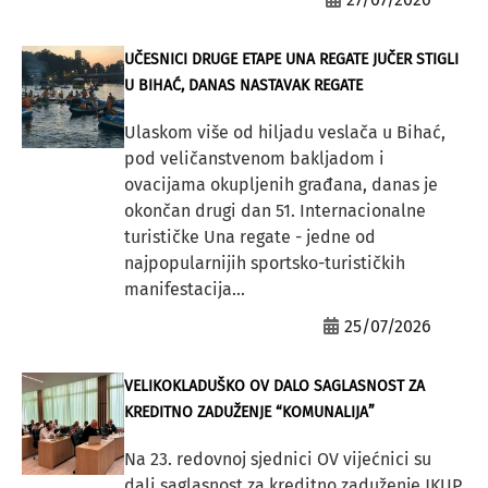
UČESNICI DRUGE ETAPE UNA REGATE JUČER STIGLI
U BIHAĆ, DANAS NASTAVAK REGATE
Ulaskom više od hiljadu veslača u Bihać,
pod veličanstvenom bakljadom i
ovacijama okupljenih građana, danas je
okončan drugi dan 51. Internacionalne
turističke Una regate - jedne od
najpopularnijih sportsko-turističkih
manifestacija...
25/07/2026
VELIKOKLADUŠKO OV DALO SAGLASNOST ZA
KREDITNO ZADUŽENJE “KOMUNALIJA”
Na 23. redovnoj sjednici OV vijećnici su
dali saglasnost za kreditno zaduženje JKUP