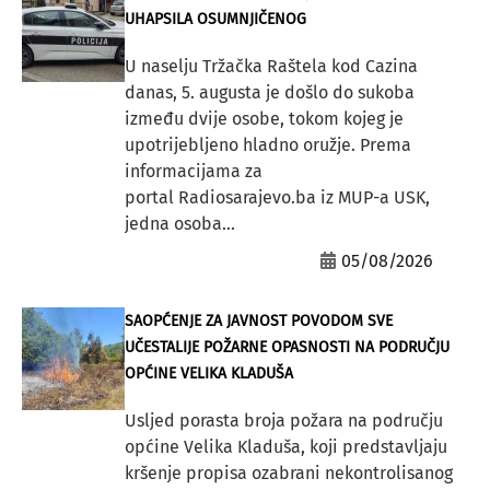
UHAPSILA OSUMNJIČENOG
U naselju Tržačka Raštela kod Cazina
danas, 5. augusta je došlo do sukoba
između dvije osobe, tokom kojeg je
upotrijebljeno hladno oružje. Prema
informacijama za
portal Radiosarajevo.ba iz MUP-a USK,
jedna osoba...
05/08/2026
SAOPĆENJE ZA JAVNOST POVODOM SVE
UČESTALIJE POŽARNE OPASNOSTI NA PODRUČJU
OPĆINE VELIKA KLADUŠA
Usljed porasta broja požara na području
općine Velika Kladuša, koji predstavljaju
kršenje propisa ozabrani nekontrolisanog