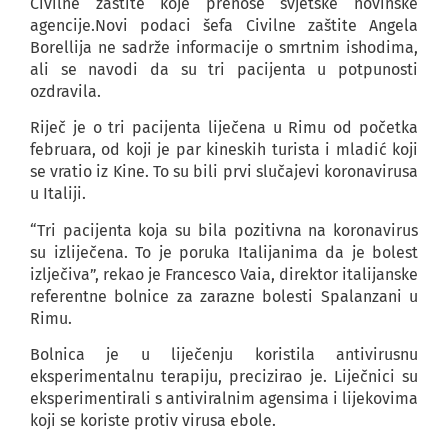
Civilne zaštite koje prenose svjetske novinske
agencije.Novi podaci šefa Civilne zaštite Angela
Borellija ne sadrže informacije o smrtnim ishodima,
ali se navodi da su tri pacijenta u potpunosti
ozdravila.
Riječ je o tri pacijenta liječena u Rimu od početka
februara, od koji je par kineskih turista i mladić koji
se vratio iz Kine. To su bili prvi slučajevi koronavirusa
u Italiji.
“Tri pacijenta koja su bila pozitivna na koronavirus
su izliječena. To je poruka Italijanima da je bolest
izlječiva”, rekao je Francesco Vaia, direktor italijanske
referentne bolnice za zarazne bolesti Spalanzani u
Rimu.
Bolnica je u liječenju koristila antivirusnu
eksperimentalnu terapiju, precizirao je. Liječnici su
eksperimentirali s antiviralnim agensima i lijekovima
koji se koriste protiv virusa ebole.