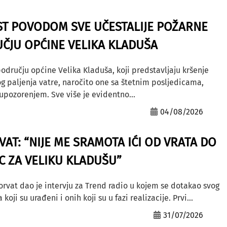
ST POVODOM SVE UČESTALIJE POŽARNE
ČJU OPĆINE VELIKA KLADUŠA
odručju općine Velika Kladuša, koji predstavljaju kršenje
g paljenja vatre, naročito one sa štetnim posljedicama,
ozorenjem. Sve više je evidentno...
04/08/2026
AT: “NIJE ME SRAMOTA IĆI OD VRATA DO
AC ZA VELIKU KLADUŠU”
orvat dao je intervju za Trend radio u kojem se dotakao svog
ji su urađeni i onih koji su u fazi realizacije. Prvi...
31/07/2026