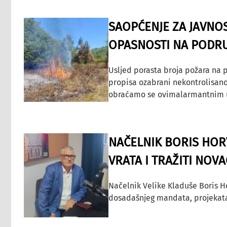
SAOPĆENJE ZA JAVNO
OPASNOSTI NA PODRU
Usljed porasta broja požara na p
propisa ozabrani nekontrolisano
obraćamo se ovimalarmantnim up
NAČELNIK BORIS HORV
VRATA I TRAŽITI NOV
Načelnik Velike Kladuše Boris H
dosadašnjeg mandata, projekata ko