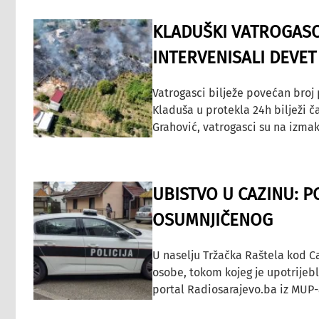
KLADUŠKI VATROGASC
INTERVENISALI DEVET
Vatrogasci bilježe povećan broj
Kladuša u protekla 24h bilježi č
Grahović, vatrogasci su na izmak
UBISTVO U CAZINU: P
OSUMNJIČENOG
U naselju Tržačka Raštela kod C
osobe, tokom kojeg je upotrijeb
portal Radiosarajevo.ba iz MUP-