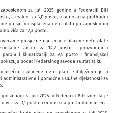
zaposlenom za juli 2025. godine u Federaciji BiH
 posto, a realno za 3,0 posto, u odnosu na prethodni
dine prosječna isplaćena neto plata po zaposlenom
ealno viša za 12,3 posto.
povećanje prosječne mjesečne isplaćene neto plate
 socijalne zaštite za 14,2 posto, proizvodnji i
parom i klimatizaciji za 9,4 posto i finansijskoj
o, pokazuju podaci Federalnog zavoda za statistiku.
 mjesečne isplaćene neto plate zabilježeno je u
ti administrativne i pomoćne uslužne djelatnosti za
o.
poslenom za juli 2025. u Federaciji BiH iznosila je
lno viša za 3,1 posto u odnosu na prethodni mjesec.