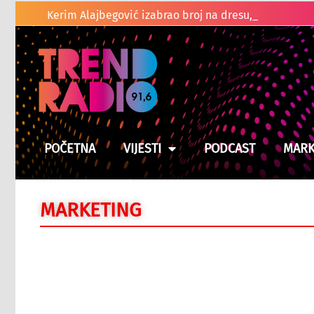
Suša prži usjeve u BiH, moguće poskupljenje hrane
POČETNA
VIJESTI
PODCAST
MARK
MARKETING