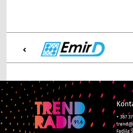
Kont
+ 387 3
trend@
Fadila 