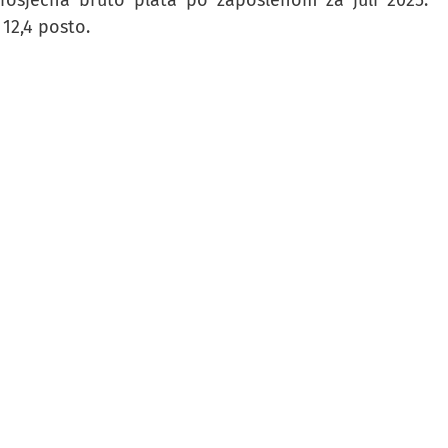
osječna bruto plata po zaposlenom za juli 2025.
 12,4 posto.