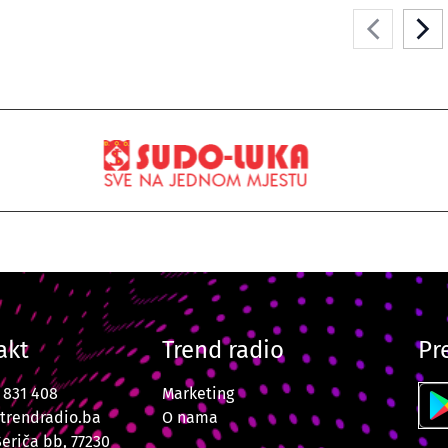
akt
Trend radio
Pr
7 831 408
Marketing
trendradio.ba
O nama
Šeriča bb, 77230