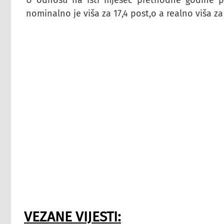
U odnosu na isti mjesec prethodne godine pr
nominalno je viša za 17,4 post,o a realno viša za
VEZANE VIJESTI: