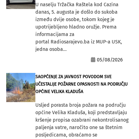
U naselju Tržačka Raštela kod Cazina
danas, 5. augusta je došlo do sukoba
između dvije osobe, tokom kojeg je
upotrijebljeno hladno oružje. Prema
informacijama za
portal Radiosarajevo.ba iz MUP-a USK,
jedna osoba...
05/08/2026
SAOPĆENJE ZA JAVNOST POVODOM SVE
UČESTALIJE POŽARNE OPASNOSTI NA PODRUČJU
OPĆINE VELIKA KLADUŠA
Usljed porasta broja požara na području
općine Velika Kladuša, koji predstavljaju
kršenje propisa ozabrani nekontrolisanog
paljenja vatre, naročito one sa štetnim
posljedicama, obraćamo se