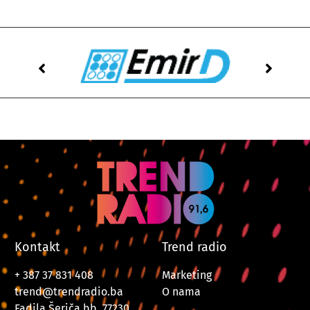
Kontakt
Trend radio
+ 387 37 831 408
Marketing
trend@trendradio.ba
O nama
Fadila Šeriča bb, 77230