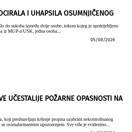
LOCIRALA I UHAPSILA OSUMNJIČENOG
šlo do sukoba između dvije osobe, tokom kojeg je upotrijebljeno
.ba iz MUP-a USK, jedna osoba...
05/08/2026
E UČESTALIJE POŽARNE OPASNOSTI NA
, koji predstavljaju kršenje propisa ozabrani nekontrolisanog
mo se ovimalarmantnim upozorenjem. Sve više je evidentno...