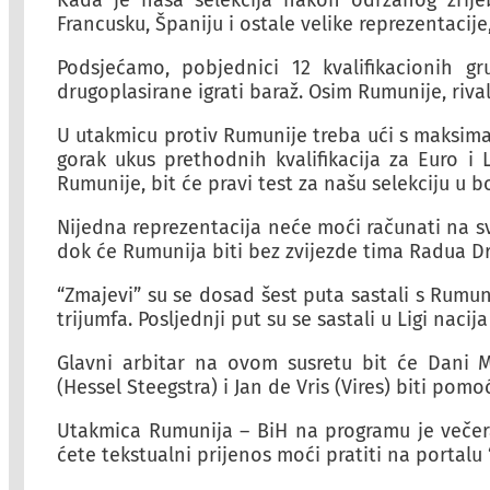
Kada je naša selekcija nakon održanog žrijeb
Francusku, Španiju i ostale velike reprezentacije
Podsjećamo, pobjednici 12 kvalifikacionih g
drugoplasirane igrati baraž. Osim Rumunije, rival
U utakmicu protiv Rumunije treba ući s maksimal
gorak ukus prethodnih kvalifikacija za Euro i L
Rumunije, bit će pravi test za našu selekciju u 
Nijedna reprezentacija neće moći računati na sve
dok će Rumunija biti bez zvijezde tima Radua D
“Zmajevi” su se dosad šest puta sastali s Rumuni
trijumfa. Posljednji put su se sastali u Ligi nacij
Glavni arbitar na ovom susretu bit će Dani M
(Hessel Steegstra) i Jan de Vris (Vires) biti pomo
Utakmica Rumunija – BiH na programu je večera
ćete tekstualni prijenos moći pratiti na portalu