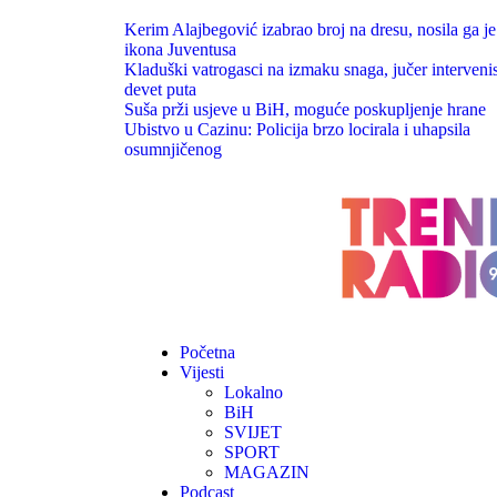
Kerim Alajbegović izabrao broj na dresu, nosila ga je
ikona Juventusa
Kladuški vatrogasci na izmaku snaga, jučer intervenis
devet puta
Suša prži usjeve u BiH, moguće poskupljenje hrane
Ubistvo u Cazinu: Policija brzo locirala i uhapsila
osumnjičenog
Početna
Vijesti
Lokalno
BiH
SVIJET
SPORT
MAGAZIN
Podcast