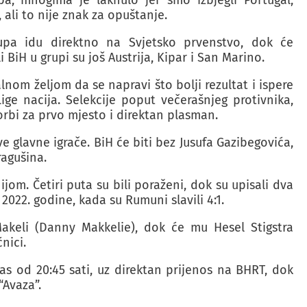
a, mnogima je laknulo jer smo izbjegli Portugal,
, ali to nije znak za opuštanje.
rupa idu direktno na Svjetsko prvenstvo, dok će
i BiH u grupi su još Austrija, Kipar i San Marino.
nom željom da se napravi što bolji rezultat i ispere
ige nacija. Selekcije poput večerašnjeg protivnika,
borbi za prvo mjesto i direktan plasman.
 glavne igrače. BiH će biti bez Jusufa Gazibegovića,
ragušina.
jom. Četiri puta su bili poraženi, dok su upisali dva
a 2022. godine, kada su Rumuni slavili 4:1.
akeli (Danny Makkelie), dok će mu Hesel Stigstra
ćnici.
s od 20:45 sati, uz direktan prijenos na BHRT, dok
 “Avaza”.