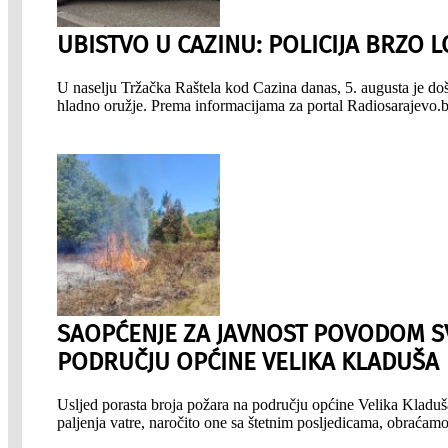
UBISTVO U CAZINU: POLICIJA BRZO 
U naselju Tržačka Raštela kod Cazina danas, 5. augusta je do
hladno oružje. Prema informacijama za portal Radiosarajevo
SAOPĆENJE ZA JAVNOST POVODOM SV
PODRUČJU OPĆINE VELIKA KLADUŠA
Usljed porasta broja požara na području općine Velika Kladuša
paljenja vatre, naročito one sa štetnim posljedicama, obraća