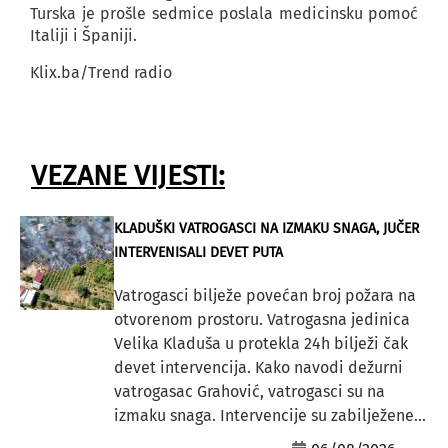
Turska je prošle sedmice poslala medicinsku pomoć
Italiji i Španiji.
Klix.ba/Trend radio
VEZANE VIJESTI:
KLADUŠKI VATROGASCI NA IZMAKU SNAGA, JUČER
INTERVENISALI DEVET PUTA
Vatrogasci bilježe povećan broj požara na
otvorenom prostoru. Vatrogasna jedinica
Velika Kladuša u protekla 24h bilježi čak
devet intervencija. Kako navodi dežurni
vatrogasac Grahović, vatrogasci su na
izmaku snaga. Intervencije su zabilježene...