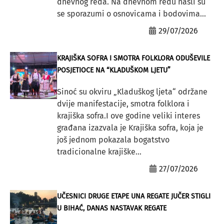
dnevnog reda. Na dnevnom redu našli su
se sporazumi o osnovicama i bodovima...
29/07/2026
KRAJIŠKA SOFRA I SMOTRA FOLKLORA ODUŠEVILE
POSJETIOCE NA “KLADUŠKOM LJETU”
Sinoć su okviru „Kladuškog ljeta“ održane
dvije manifestacije, smotra folklora i
krajiška sofra.I ove godine veliki interes
građana izazvala je Krajiška sofra, koja je
još jednom pokazala bogatstvo
tradicionalne krajiške...
27/07/2026
UČESNICI DRUGE ETAPE UNA REGATE JUČER STIGLI
U BIHAĆ, DANAS NASTAVAK REGATE