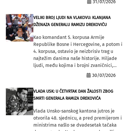
31/07/2026
VELIKI BROJ LJUDI NA VLAKOVU: KLANJANA
DŽENAZA GENERALU RAMIZU DREKOVIĆU
Kao komandant 5. korpusa Armije
Republike Bosne i Hercegovine, a potom i
4. korpusa, ostavio je neizbrisiv trag u
najtežim danima naše historije. Hiljade
ljudi, među kojima i brojni zvaničnici,...
30/07/2026
VLADA USK: U ČETVRTAK DAN ŽALOSTI ZBOG
SMRTI GENERALA RAMIZA DREKOVIĆA
Vlada Unsko-sanskog kantona jutros je
otvorila 48. sjednicu, a pred premijerom i
ministrima našlo se dvadesetak tačaka