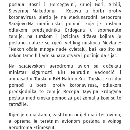
poslala Bosni i Hercegovini, Crnoj Gori, Srbiji,
Sjevernoj Makedoniji i Kosovu u borbi protiv
koronavirusa sletio je na Međunarodni aerodrom
Sarajevo.Na medicinskoj pomoći koja je poslana
odlukom predsjednika Erdogana u spomenute
zemlje, na turskom i jezicima država kojima je
poslano, nalaze se riječi velikog mislioca Mevlane:
“Nakon očaja mnoge nade cvjetaju, baš kao što se
nakon tame hiljade sunaca otvara i počinje da sija”.
Na sarajevskom aerodromu avion su dočekali
ministar sigurnosti BiH Fahrudin Radončić i
ambasador Turske u BiH Haldun Koc. Turska je u cilju
pomoći u borbi protiv koronavirusa, odlukom
predsjednika te zemlje Recepa Tayyipa Erdogana
poslala medicinsku pomoć za pet zemalja koje su to
zatražile.
Riječ je o maskama, zaštitnim odijelima i testovima,
a oprema je teretnim avionom poslana s vojnog
aerodroma Etimesgut.