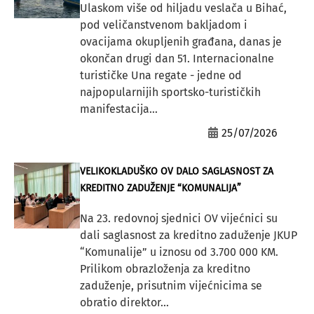
Ulaskom više od hiljadu veslača u Bihać,
pod veličanstvenom bakljadom i
ovacijama okupljenih građana, danas je
okončan drugi dan 51. Internacionalne
turističke Una regate - jedne od
najpopularnijih sportsko-turističkih
manifestacija...
25/07/2026
VELIKOKLADUŠKO OV DALO SAGLASNOST ZA
KREDITNO ZADUŽENJE “KOMUNALIJA”
Na 23. redovnoj sjednici OV vijećnici su
dali saglasnost za kreditno zaduženje JKUP
“Komunalije” u iznosu od 3.700 000 KM.
Prilikom obrazloženja za kreditno
zaduženje, prisutnim vijećnicima se
obratio direktor...