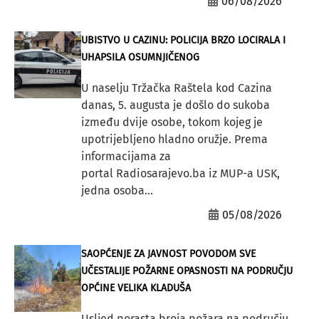
06/08/2026
UBISTVO U CAZINU: POLICIJA BRZO LOCIRALA I
UHAPSILA OSUMNJIČENOG
U naselju Tržačka Raštela kod Cazina
danas, 5. augusta je došlo do sukoba
između dvije osobe, tokom kojeg je
upotrijebljeno hladno oružje. Prema
informacijama za
portal Radiosarajevo.ba iz MUP-a USK,
jedna osoba...
05/08/2026
SAOPĆENJE ZA JAVNOST POVODOM SVE
UČESTALIJE POŽARNE OPASNOSTI NA PODRUČJU
OPĆINE VELIKA KLADUŠA
Usljed porasta broja požara na području