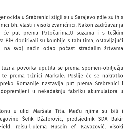
enocida u Srebrenici stigli su u Sarajevo gdje su ih s
ici bh. vlasti i visoki zvaničnici. Nakon zadržavanja
t će put prema Potočarima.U suzama i s teškim
a BiH dodirivali su kombije s tabutima, ostavljajući
ako na svoj način odao počast stradalim žrtvama
, tužna povorka uputila se prema spomen-obilježju
. te prema tržnici Markale. Poslije će se nakratko
 preko Romanije nastavlja put prema Srebrenici i
i dopremljeni u nekadašnju fabriku akumulatora u
olonu u ulici Maršala Tita. Među njima su bili i
egovine Šefik Džaferović, predsjednik SDA Bakir
eld, reisu-l-ulema Husein ef. Kavazović, visoki