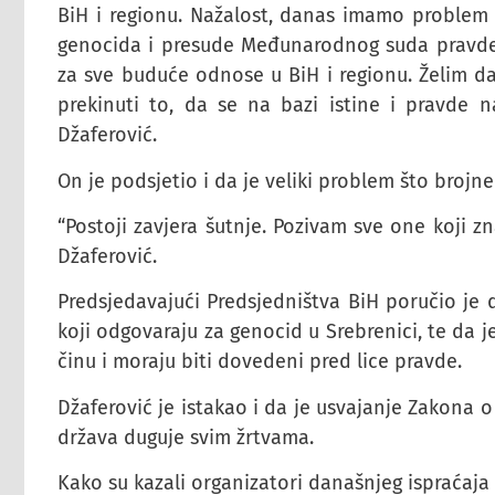
BiH i regionu. Nažalost, danas imamo problem s
genocida i presude Međunarodnog suda pravde i
za sve buduće odnose u BiH i regionu. Želim da
prekinuti to, da se na bazi istine i pravde n
Džaferović.
On je podsjetio i da je veliki problem što brojn
“Postoji zavjera šutnje. Pozivam sve one koji z
Džaferović.
Predsjedavajući Predsjedništva BiH poručio je d
koji odgovaraju za genocid u Srebrenici, te da 
činu i moraju biti dovedeni pred lice pravde.
Džaferović je istakao i da je usvajanje Zakona 
država duguje svim žrtvama.
Kako su kazali organizatori današnjeg ispraćaja 