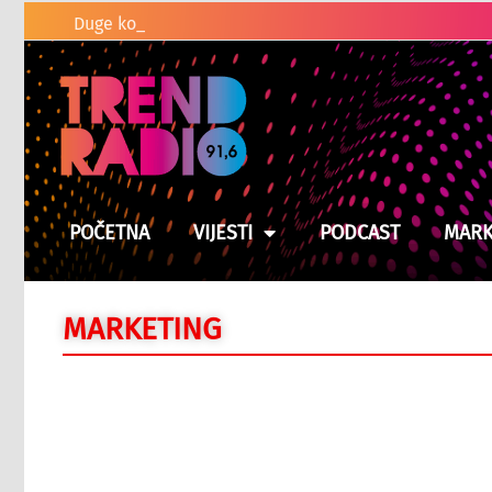
Duge kolone vozila na graničnim prela
POČETNA
VIJESTI
PODCAST
MARK
MARKETING