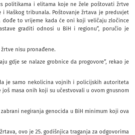
 politikama i elitama koje ne žele poštovati žrtve
 Haškog tribunala. Poštovanje žrtava je preduvjet
 dođe to vrijeme kada će oni koji veličaju zločince
astave graditi odnosi u BiH i regionu”, poručio je
e žrtve nisu pronađene.
naju gdje se nalaze grobnice da progovore”, rekao je
a je samo nekolicina vojnih i policijskih autoriteta
je još masa onih koji su učestvovali u ovom gnusnom
o zabrani negiranja genocida u BiH minimum koji ova
žrtava, ovo je 25. godišnjica traganja za odgovorima