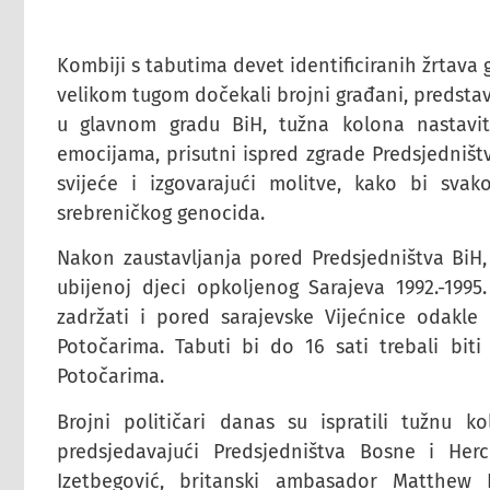
Kombiji s tabutima devet identificiranih žrtava g
velikom tugom dočekali brojni građani, predstavn
u glavnom gradu BiH, tužna kolona nastavi
emocijama, prisutni ispred zgrade Predsjedništv
svijeće i izgovarajući molitve, kako bi sv
srebreničkog genocida.
Nakon zaustavljanja pored Predsjedništva BiH
ubijenoj djeci opkoljenog Sarajeva 1992.-1995
zadržati i pored sarajevske Vijećnice odakle
Potočarima. Tabuti bi do 16 sati trebali bit
Potočarima.
Brojni političari danas su ispratili tužnu k
predsjedavajući Predsjedništva Bosne i Herc
Izetbegović, britanski ambasador Matthew Fi