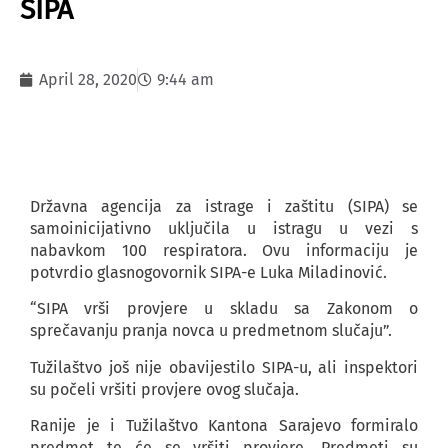
SIPA
April 28, 2020
9:44 am
Državna agencija za istrage i zaštitu (SIPA) se
samoinicijativno uključila u istragu u vezi s
nabavkom 100 respiratora. Ovu informaciju je
potvrdio glasnogovornik SIPA-e Luka Miladinović.
“SIPA vrši provjere u skladu sa Zakonom o
sprečavanju pranja novca u predmetnom slučaju”.
Tužilaštvo još nije obavijestilo SIPA-u, ali inspektori
su počeli vršiti provjere ovog slučaja.
Ranije je i Tužilaštvo Kantona Sarajevo formiralo
predmet te će se vršiti provjere. Predmeti su