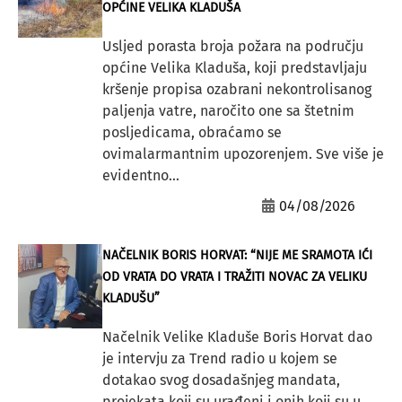
OPĆINE VELIKA KLADUŠA
Usljed porasta broja požara na području
općine Velika Kladuša, koji predstavljaju
kršenje propisa ozabrani nekontrolisanog
paljenja vatre, naročito one sa štetnim
posljedicama, obraćamo se
ovimalarmantnim upozorenjem. Sve više je
evidentno...
04/08/2026
NAČELNIK BORIS HORVAT: “NIJE ME SRAMOTA IĆI
OD VRATA DO VRATA I TRAŽITI NOVAC ZA VELIKU
KLADUŠU”
Načelnik Velike Kladuše Boris Horvat dao
je intervju za Trend radio u kojem se
dotakao svog dosadašnjeg mandata,
projekata koji su urađeni i onih koji su u