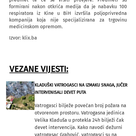
formirani nakon otkrića medija da je nabavku 100
respiratora iz Kine u BiH izvršila poljoprivredna
kompanija koja nije specijalizirana za trgovinu
medicinskom opremom.
Izvor: klix.ba
VEZANE VIJESTI:
KLADUŠKI VATROGASCI NA IZMAKU SNAGA, JUČER
INTERVENISALI DEVET PUTA
Vatrogasci bilježe povećan broj požara na
otvorenom prostoru. Vatrogasna jedinica
Velika Kladuša u protekla 24h bilježi čak
devet intervencija. Kako navodi dežurni
vatrogasac Grahović, vatrogasci su na