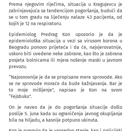
Prema njegovim riječima, situacija u Kragujevcu je
zabrinjavajuća sa tendencijom pogoršanja, budući da
se u tom gradu na liječenju nalaze 43 pacijenta, od
kojih je 12 na respiratoru.
Epidemiolog Predrag Kon upozorio je da je
epidemiološka situacija u vezi sa virusom korona u
Beogradu ponovo prijeteća i da će, najvjerovatnije,
uskoro biti uvedene neke zabrane, kao što je zabrana
posjeta bolnicama ili mjera nošenje maski u javnom
prevozu.
“Najosnovnije je da se propisane mere sprovode. Ako
se ne sprovode moraće da bude kažnjavanja. Bar je
to moje mišljenje”, napisao je Kon na svom
“Fejsbuku”.
On je naveo da je do pogoršanja situacije došlo
poslije 5. juna kada su ograničenja javnog okupljanja
bila na hiljadu, a kasnije potpuno ukinuta.
Kon je ponovio da je vanredno stanje, kao i policijski