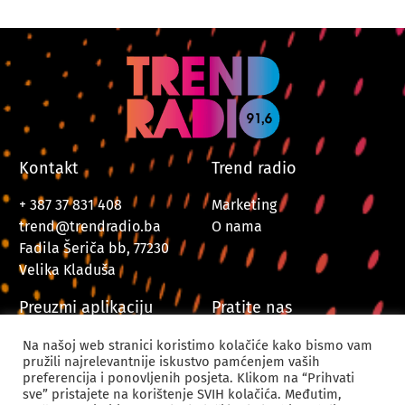
Kontakt
Trend radio
+ 387 37 831 408
Marketing
trend@trendradio.ba
O nama
Fadila Šeriča bb, 77230
Velika Kladuša
Preuzmi aplikaciju
Pratite nas
Na našoj web stranici koristimo kolačiće kako bismo vam
pružili najrelevantnije iskustvo pamćenjem vaših
preferencija i ponovljenih posjeta. Klikom na “Prihvati
sve” pristajete na korištenje SVIH kolačića. Međutim,