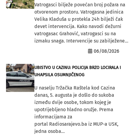
Vatrogasci bilježe povećan broj požara na
otvorenom prostoru. Vatrogasna jedinica
Velika Kladuša u protekla 24h bilježi čak
devet intervencija. Kako navodi dežurni
vatrogasac Grahović, vatrogasci su na
izmaku snaga. Intervencije su zabilježene...
06/08/2026
UBISTVO U CAZINU: POLICIJA BRZO LOCIRALA I
UHAPSILA OSUMNJIČENOG
U naselju Tržačka Raštela kod Cazina
danas, 5. augusta je došlo do sukoba
između dvije osobe, tokom kojeg je
upotrijebljeno hladno oružje. Prema
informacijama za
portal Radiosarajevo.ba iz MUP-a USK,
jedna osoba...