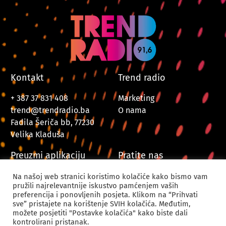
Kontakt
Trend radio
+ 387 37 831 408
Marketing
trend@trendradio.ba
O nama
Fadila Šeriča bb, 77230
Velika Kladuša
Preuzmi aplikaciju
Pratite nas
Na našoj web stranici koristimo kolačiće kako bismo vam
pružili najrelevantnije iskustvo pamćenjem vaših
preferencija i ponovljenih posjeta. Klikom na “Prihvati
sve” pristajete na korištenje SVIH kolačića. Međutim,
možete posjetiti "Postavke kolačića" kako biste dali
kontrolirani pristanak.