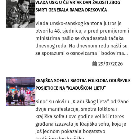
VLADA USK: U ČETVRTAK DAN ŽALOSTI ZBOG
SMRTI GENERALA RAMIZA DREKOVIĆA
Vlada Unsko-sanskog kantona jutros je
otvorila 48. sjednicu, a pred premijerom i
ministrima našlo se dvadesetak tačaka
dnevnog reda. Na dnevnom redu našli su
se sporazumi o osnovicama i bodovima...
29/07/2026
KRAJIŠKA SOFRA I SMOTRA FOLKLORA ODUŠEVILE
POSJETIOCE NA “KLADUŠKOM LJETU”
Sinoć su okviru „Kladuškog ljeta“ održane
dvije manifestacije, smotra folklora i
krajiška sofra.I ove godine veliki interes
građana izazvala je Krajiška sofra, koja je
još jednom pokazala bogatstvo
tradicionalne krajiške...