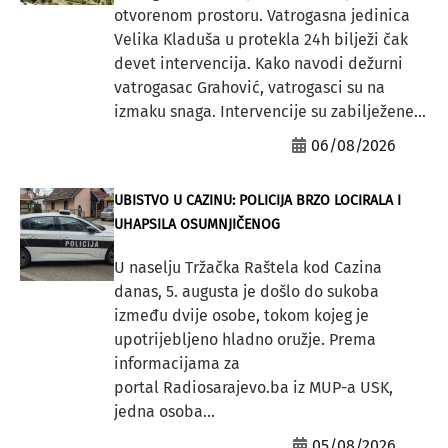
otvorenom prostoru. Vatrogasna jedinica
Velika Kladuša u protekla 24h bilježi čak
devet intervencija. Kako navodi dežurni
vatrogasac Grahović, vatrogasci su na
izmaku snaga. Intervencije su zabilježene...
06/08/2026
UBISTVO U CAZINU: POLICIJA BRZO LOCIRALA I
UHAPSILA OSUMNJIČENOG
U naselju Tržačka Raštela kod Cazina
danas, 5. augusta je došlo do sukoba
između dvije osobe, tokom kojeg je
upotrijebljeno hladno oružje. Prema
informacijama za
portal Radiosarajevo.ba iz MUP-a USK,
jedna osoba...
05/08/2026