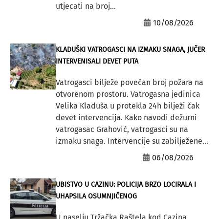
utjecati na broj...
10/08/2026
KLADUŠKI VATROGASCI NA IZMAKU SNAGA, JUČER
INTERVENISALI DEVET PUTA
Vatrogasci bilježe povećan broj požara na
otvorenom prostoru. Vatrogasna jedinica
Velika Kladuša u protekla 24h bilježi čak
devet intervencija. Kako navodi dežurni
vatrogasac Grahović, vatrogasci su na
izmaku snaga. Intervencije su zabilježene...
06/08/2026
UBISTVO U CAZINU: POLICIJA BRZO LOCIRALA I
UHAPSILA OSUMNJIČENOG
U naselju Tržačka Raštela kod Cazina