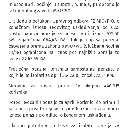
mjesec april počinje u subotu, 4. maja, priopćeno je
iz Federalnog zavoda MIO/PIO.
U skladu s odlukom Upravnog odbora FZ MIO/PIO, o
konačnom iznosu redovitog usklađivanja od 6,55
posto, najniža penzija za mjesec april iznosi 573,56
KM, zajamčena 684,48 KM, dok je najviša penzija,
ostvarena prema Zakonu o MIO/PIO (Službene novine
13/18) ograničena na iznos pet najnižih penzija te
iznosi 2.867,65 KM.
Prosječna penzija korisnika samostalne penzije, a
kojih je na isplati za april 364.560, iznosi 722,21 KM.
Mirovinu za travanj primit će ukupno 446.315
korisnika.
Pored uvećanih penzije za april, korisnici će primiti i
razliku za prva tri mjeseca između iznosa isplaćenih i
iznosa penzije po odluci o konačnom usklađenju.
Ukupno potrebna sredstva za isplatu penzija za