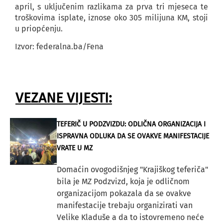
april, s uključenim razlikama za prva tri mjeseca te
troškovima isplate, iznose oko 305 milijuna KM, stoji
u priopćenju.
Izvor: federalna.ba/Fena
VEZANE VIJESTI:
TEFERIČ U PODZVIZDU: ODLIČNA ORGANIZACIJA I
ISPRAVNA ODLUKA DA SE OVAKVE MANIFESTACIJE
VRATE U MZ
Domaćin ovogodišnjeg "Krajiškog teferiča"
bila je MZ Podzvizd, koja je odličnom
organizacijom pokazala da se ovakve
manifestacije trebaju organizirati van
Velike Kladuše a da to istovremeno neće