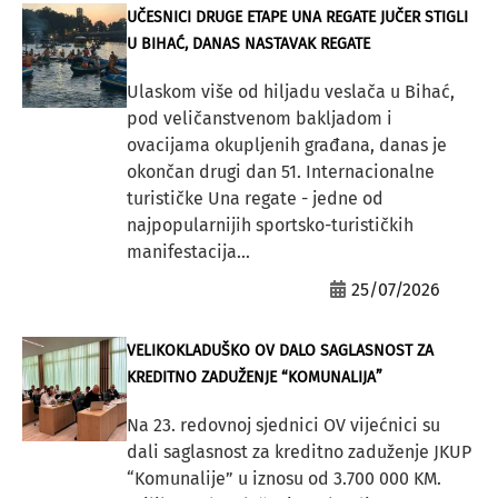
UČESNICI DRUGE ETAPE UNA REGATE JUČER STIGLI
U BIHAĆ, DANAS NASTAVAK REGATE
Ulaskom više od hiljadu veslača u Bihać,
pod veličanstvenom bakljadom i
ovacijama okupljenih građana, danas je
okončan drugi dan 51. Internacionalne
turističke Una regate - jedne od
najpopularnijih sportsko-turističkih
manifestacija...
25/07/2026
VELIKOKLADUŠKO OV DALO SAGLASNOST ZA
KREDITNO ZADUŽENJE “KOMUNALIJA”
Na 23. redovnoj sjednici OV vijećnici su
dali saglasnost za kreditno zaduženje JKUP
“Komunalije” u iznosu od 3.700 000 KM.