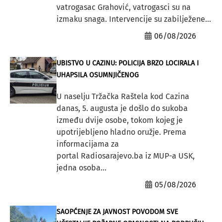
vatrogasac Grahović, vatrogasci su na
izmaku snaga. Intervencije su zabilježene...
06/08/2026
UBISTVO U CAZINU: POLICIJA BRZO LOCIRALA I
UHAPSILA OSUMNJIČENOG
U naselju Tržačka Raštela kod Cazina
danas, 5. augusta je došlo do sukoba
između dvije osobe, tokom kojeg je
upotrijebljeno hladno oružje. Prema
informacijama za
portal Radiosarajevo.ba iz MUP-a USK,
jedna osoba...
05/08/2026
SAOPĆENJE ZA JAVNOST POVODOM SVE