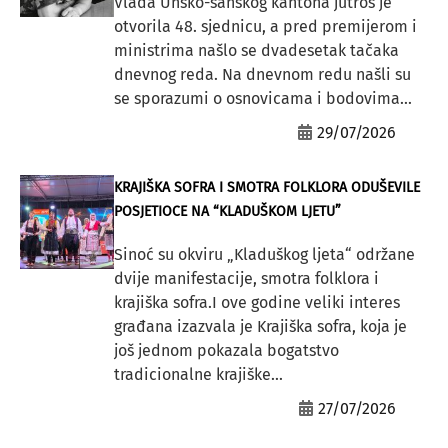
Vlada Unsko-sanskog kantona jutros je
otvorila 48. sjednicu, a pred premijerom i
ministrima našlo se dvadesetak tačaka
dnevnog reda. Na dnevnom redu našli su
se sporazumi o osnovicama i bodovima...
29/07/2026
KRAJIŠKA SOFRA I SMOTRA FOLKLORA ODUŠEVILE
POSJETIOCE NA “KLADUŠKOM LJETU”
Sinoć su okviru „Kladuškog ljeta“ održane
dvije manifestacije, smotra folklora i
krajiška sofra.I ove godine veliki interes
građana izazvala je Krajiška sofra, koja je
još jednom pokazala bogatstvo
tradicionalne krajiške...
27/07/2026