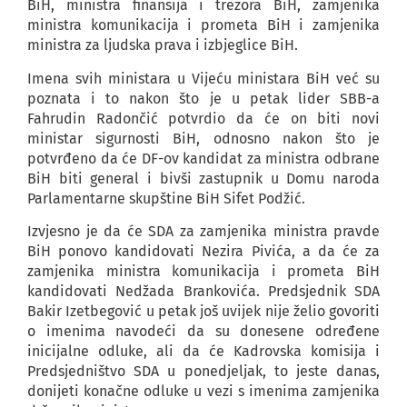
BiH, ministra finansija i trezora BiH, zamjenika
ministra komunikacija i prometa BiH i zamjenika
ministra za ljudska prava i izbjeglice BiH.
Imena svih ministara u Vijeću ministara BiH već su
poznata i to nakon što je u petak lider SBB-a
Fahrudin Radončić potvrdio da će on biti novi
ministar sigurnosti BiH, odnosno nakon što je
potvrđeno da će DF-ov kandidat za ministra odbrane
BiH biti general i bivši zastupnik u Domu naroda
Parlamentarne skupštine BiH Sifet Podžić.
Izvjesno je da će SDA za zamjenika ministra pravde
BiH ponovo kandidovati Nezira Pivića, a da će za
zamjenika ministra komunikacija i prometa BiH
kandidovati Nedžada Brankovića. Predsjednik SDA
Bakir Izetbegović u petak još uvijek nije želio govoriti
o imenima navodeći da su donesene određene
inicijalne odluke, ali da će Kadrovska komisija i
Predsjedništvo SDA u ponedjeljak, to jeste danas,
donijeti konačne odluke u vezi s imenima zamjenika