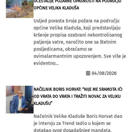
UČESTALIJE POŽARNE OPASNOSTI NA PODRUČJU
OPĆINE VELIKA KLADUŠA
Usljed porasta broja požara na području
općine Velika Kladuša, koji predstavljaju
kršenje propisa ozabrani nekontrolisanog
paljenja vatre, naročito one sa štetnim
posljedicama, obraćamo se
ovimalarmantnim upozorenjem. Sve više je
evidentno...
04/08/2026
NAČELNIK BORIS HORVAT: “NIJE ME SRAMOTA IĆI
OD VRATA DO VRATA I TRAŽITI NOVAC ZA VELIKU
KLADUŠU”
Načelnik Velike Kladuše Boris Horvat dao
je intervju za Trend radio u kojem se
dotakao svog dosadašnjeg mandata,