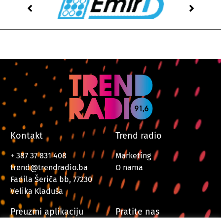
Kontakt
Trend radio
+ 387 37 831 408
Marketing
trend@trendradio.ba
O nama
Fadila Šeriča bb, 77230
Velika Kladuša
Preuzmi aplikaciju
Pratite nas