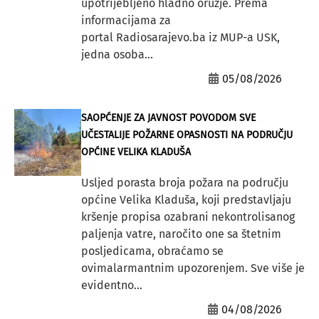
upotrijebljeno hladno oružje. Prema
informacijama za
portal Radiosarajevo.ba iz MUP-a USK,
jedna osoba...
05/08/2026
SAOPĆENJE ZA JAVNOST POVODOM SVE
UČESTALIJE POŽARNE OPASNOSTI NA PODRUČJU
OPĆINE VELIKA KLADUŠA
Usljed porasta broja požara na području
općine Velika Kladuša, koji predstavljaju
kršenje propisa ozabrani nekontrolisanog
paljenja vatre, naročito one sa štetnim
posljedicama, obraćamo se
ovimalarmantnim upozorenjem. Sve više je
evidentno...
04/08/2026