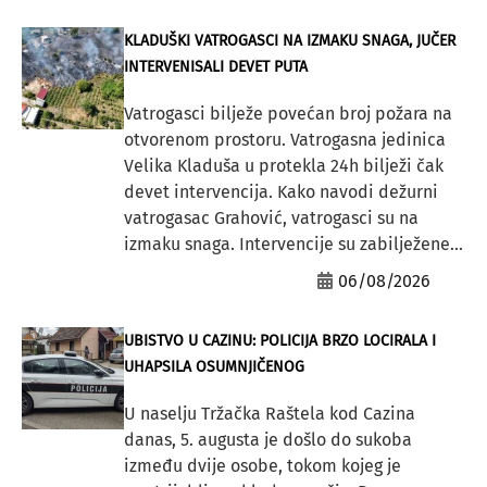
KLADUŠKI VATROGASCI NA IZMAKU SNAGA, JUČER
INTERVENISALI DEVET PUTA
Vatrogasci bilježe povećan broj požara na
otvorenom prostoru. Vatrogasna jedinica
Velika Kladuša u protekla 24h bilježi čak
devet intervencija. Kako navodi dežurni
vatrogasac Grahović, vatrogasci su na
izmaku snaga. Intervencije su zabilježene...
06/08/2026
UBISTVO U CAZINU: POLICIJA BRZO LOCIRALA I
UHAPSILA OSUMNJIČENOG
U naselju Tržačka Raštela kod Cazina
danas, 5. augusta je došlo do sukoba
između dvije osobe, tokom kojeg je