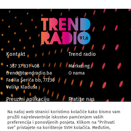
Kontakt
Trend radio
+ 387 37 831 408
Marketing
trend@trendradio.ba
O nama
Fadila Šeriča bb, 77230
Velika Kladuša
Preuzmi aplikaciju
Pratite nas
Na našoj web stranici koristimo kolačiće kako bismo vam
pružili najrelevantnije iskustvo pamćenjem vaših
preferencija i ponovljenih posjeta. Klikom na “Prihvati
sve” pristajete na korištenje SVIH kolačića. Međutim,