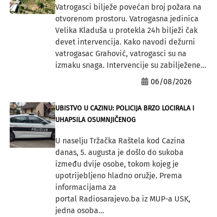
Vatrogasci bilježe povećan broj požara na
otvorenom prostoru. Vatrogasna jedinica
Velika Kladuša u protekla 24h bilježi čak
devet intervencija. Kako navodi dežurni
vatrogasac Grahović, vatrogasci su na
izmaku snaga. Intervencije su zabilježene...
06/08/2026
UBISTVO U CAZINU: POLICIJA BRZO LOCIRALA I
UHAPSILA OSUMNJIČENOG
U naselju Tržačka Raštela kod Cazina
danas, 5. augusta je došlo do sukoba
između dvije osobe, tokom kojeg je
upotrijebljeno hladno oružje. Prema
informacijama za
portal Radiosarajevo.ba iz MUP-a USK,
jedna osoba...