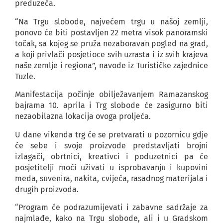
preduzeća.
“Na Trgu slobode, najvećem trgu u našoj zemlji,
ponovo će biti postavljen 22 metra visok panoramski
točak, sa kojeg se pruža nezaboravan pogled na grad,
a koji privlači posjetioce svih uzrasta i iz svih krajeva
naše zemlje i regiona”, navode iz Turističke zajednice
Tuzle.
Manifestacija počinje obilježavanjem Ramazanskog
bajrama 10. aprila i Trg slobode će zasigurno biti
nezaobilazna lokacija ovoga proljeća.
U dane vikenda trg će se pretvarati u pozornicu gdje
će sebe i svoje proizvode predstavljati brojni
izlagači, obrtnici, kreativci i poduzetnici pa će
posjetitelji moći uživati u isprobavanju i kupovini
meda, suvenira, nakita, cvijeća, rasadnog materijala i
drugih proizvoda.
“Program će podrazumijevati i zabavne sadržaje za
najmlađe, kako na Trgu slobode, ali i u Gradskom