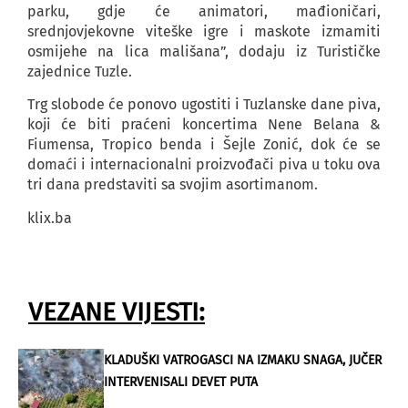
parku, gdje će animatori, mađioničari,
srednjovjekovne viteške igre i maskote izmamiti
osmijehe na lica mališana”, dodaju iz Turističke
zajednice Tuzle.
Trg slobode će ponovo ugostiti i Tuzlanske dane piva,
koji će biti praćeni koncertima Nene Belana &
Fiumensa, Tropico benda i Šejle Zonić, dok će se
domaći i internacionalni proizvođači piva u toku ova
tri dana predstaviti sa svojim asortimanom.
klix.ba
VEZANE VIJESTI:
KLADUŠKI VATROGASCI NA IZMAKU SNAGA, JUČER
INTERVENISALI DEVET PUTA