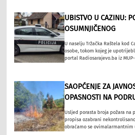
UBISTVO U CAZINU: P
OSUMNJIČENOG
U naselju Tržačka Raštela kod C
osobe, tokom kojeg je upotrijeb
portal Radiosarajevo.ba iz MUP-
SAOPĆENJE ZA JAVNO
OPASNOSTI NA PODRU
Usljed porasta broja požara na p
propisa ozabrani nekontrolisano
obraćamo se ovimalarmantnim up