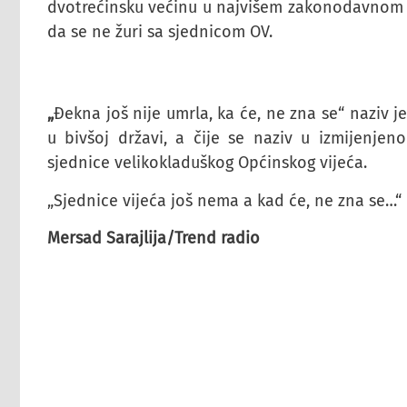
dvotrećinsku većinu u najvišem zakonodavnom ti
da se ne žuri sa sjednicom OV.
„
Đekna još nije umrla, ka će, ne zna se“ naziv je
u bivšoj državi, a čije se naziv u izmijenje
sjednice velikokladuškog Općinskog vijeća.
„Sjednice vijeća još nema a kad će, ne zna se…“
Mersad Sarajlija/Trend radio