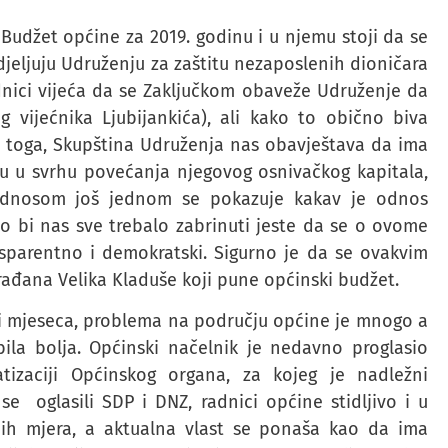
Budžet općine za 2019. godinu i u njemu stoji da se
jeljuju Udruženju za zaštitu nezaposlenih dioničara
ednici vijeća da se Zaključkom obaveže Udruženje da
og vijećnika Ljubijankića), ali kako to obično biva
n toga, Skupština Udruženja nas obavještava da ima
tu u svrhu povećanja njegovog osnivačkog kapitala,
 odnosom još jednom se pokazuje kakav je odnos
 bi nas sve trebalo zabrinuti jeste da se o ovome
sparentno i demokratski. Sigurno je da se ovakvim
građana Velika Kladuše koji pune općinski budžet.
tri mjeseca, problema na području općine je mnogo a
ila bolja. Općinski načelnik je nedavno proglasio
matizaciji Općinskog organa, za kojeg je nadležni
e oglasili SDP i DNZ, radnici općine stidljivo i u
vnih mjera, a aktualna vlast se ponaša kao da ima