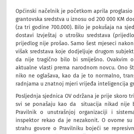
Općinski načelnik je početkom aprila proglasio 
grantovska sredstva u iznosu od 200 000 KM dod
(za tri godine 700.000). Bilo je pokušaja na sj
dostavi Izvještaj o utrošku sredstava (prijedl
prijedlog nije prošao. Samo šest mjeseci nako
višak sredstava koje dodjeljuje drugom subjek
da nije tragično bilo bi smiješno. Ovakvim
aktualne vlasti prema narodnom novcu. Ono što
niko ne oglašava, kao da je to normalno, tran
radnjama u znatnoj mjeri vrijeđa inteligencija 
Posljednja sjednica OV održana je prije skoro 
svi se ponašaju kao da situacija nikad nije b
Pravilnik o unutrašnjoj organizaciji i siste
inspektor rekao da je nezakonit. O ovome su s
strahu govore o Pravilniku bojeći se represi