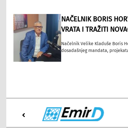
NAČELNIK BORIS HORV
VRATA I TRAŽITI NOV
Načelnik Velike Kladuše Boris H
dosadašnjeg mandata, projekata ko