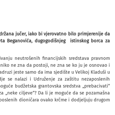
ržana jučer, iako bi vjerovatno bilo primjerenije da
ta Beganovića, dugogodišnjeg istinskog borca za
vanju neutrošenih financijskih sredstava pravnom
niko ne zna da postoji, ne zna se ko ju je osnovao i
adruzi jeste samo da ima sjedište u Velikoj Kladuši u
dje se nalazi i Udruženje za zaštitu nezaposlenih
 moguće budžetska grantovska sredstva „prebacivati“
a „neke ciljeve“? Da li je moguće da se pozamašna
poslenih dioničara ovako krčme i dodjeljuju drugom