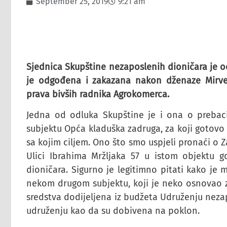
September 25, 2019
9:21 am
Sjednica Skupštine nezaposlenih dioničara je od
je odgođena i zakazana nakon dženaze Mirve
prava bivših radnika Agrokomerca.
Jedna od odluka Skupštine je i ona o prebaci
subjektu Opća kladuška zadruga, za koji gotovo 
sa kojim ciljem. Ono što smo uspjeli pronaći o Z
Ulici Ibrahima Mržljaka 57 u istom objektu g
dioničara. Sigurno je legitimno pitati kako je
nekom drugom subjektu, koji je neko osnovao z
sredstva dodijeljena iz budžeta Udruženju neza
udruženju kao da su dobivena na poklon.