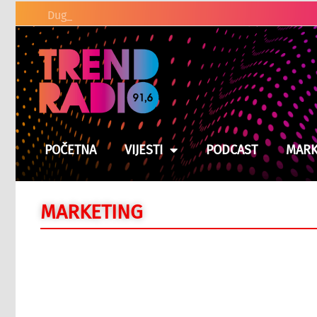
Duge kolone vozila na gran
POČETNA
VIJESTI
PODCAST
MARK
MARKETING