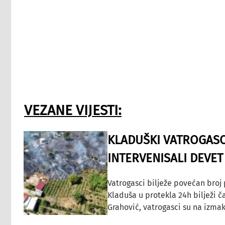
VEZANE VIJESTI:
KLADUŠKI VATROGASC
INTERVENISALI DEVET
Vatrogasci bilježe povećan broj
Kladuša u protekla 24h bilježi č
Grahović, vatrogasci su na izmak