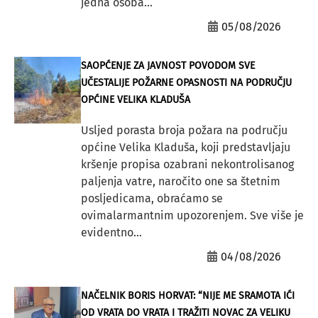
jedna osoba...
05/08/2026
SAOPĆENJE ZA JAVNOST POVODOM SVE
UČESTALIJE POŽARNE OPASNOSTI NA PODRUČJU
OPĆINE VELIKA KLADUŠA
Usljed porasta broja požara na području
općine Velika Kladuša, koji predstavljaju
kršenje propisa ozabrani nekontrolisanog
paljenja vatre, naročito one sa štetnim
posljedicama, obraćamo se
ovimalarmantnim upozorenjem. Sve više je
evidentno...
04/08/2026
NAČELNIK BORIS HORVAT: “NIJE ME SRAMOTA IĆI
OD VRATA DO VRATA I TRAŽITI NOVAC ZA VELIKU