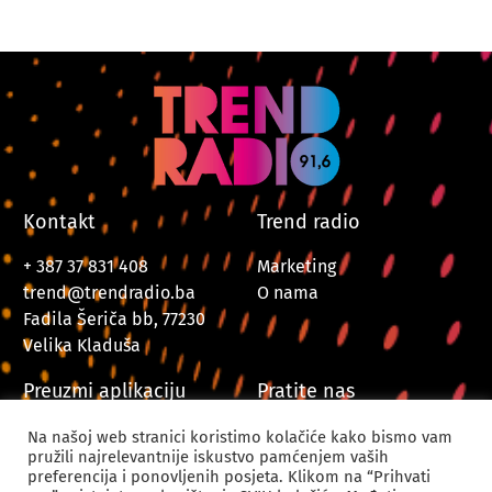
Kontakt
Trend radio
+ 387 37 831 408
Marketing
trend@trendradio.ba
O nama
Fadila Šeriča bb, 77230
Velika Kladuša
Preuzmi aplikaciju
Pratite nas
Na našoj web stranici koristimo kolačiće kako bismo vam
pružili najrelevantnije iskustvo pamćenjem vaših
preferencija i ponovljenih posjeta. Klikom na “Prihvati