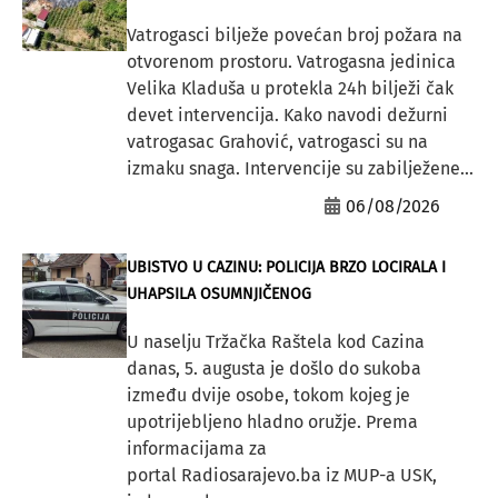
Vatrogasci bilježe povećan broj požara na
otvorenom prostoru. Vatrogasna jedinica
Velika Kladuša u protekla 24h bilježi čak
devet intervencija. Kako navodi dežurni
vatrogasac Grahović, vatrogasci su na
izmaku snaga. Intervencije su zabilježene...
06/08/2026
UBISTVO U CAZINU: POLICIJA BRZO LOCIRALA I
UHAPSILA OSUMNJIČENOG
U naselju Tržačka Raštela kod Cazina
danas, 5. augusta je došlo do sukoba
između dvije osobe, tokom kojeg je
upotrijebljeno hladno oružje. Prema
informacijama za
portal Radiosarajevo.ba iz MUP-a USK,