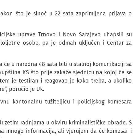
nakon što je sinoć u 22 sata zaprimljena prijava o
cijske uprave Trnovo i Novo Sarajevo uhapsili su
loljetne osobe, pa je odmah uključen i Centar za
a će u naredna 48 sata biti u stalnoj komunikaciji sa
upština KS što prije zakaže sjednicu na kojoj će se
tem je testiran i reagovao je kako treba, a ukoliko
e”, poručio je Uk.
nu kantonalnu tužiteljicu i policijskog komesara
duzetim radnjama u okviru kriminalističke obrade. S
ma mnogo informacija, ali vjerujem da će komesar i