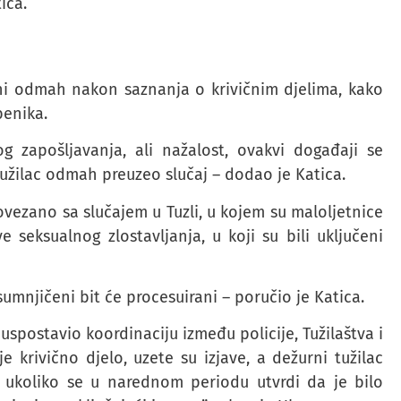
ica.
ani odmah nakon saznanja o krivičnim djelima, kako
benika.
zapošljavanja, ali nažalost, ovakvi događaji se
 tužilac odmah preuzeo slučaj – dodao je Katica.
vezano sa slučajem u Tuzli, u kojem su maloljetnice
 seksualnog zlostavljanja, u koji su bili uključeni
 osumnjičeni bit će procesuirani – poručio je Katica.
m uspostavio koordinaciju između policije, Tužilaštva i
je krivično djelo, uzete su izjave, a dežurni tužilac
 ukoliko se u narednom periodu utvrdi da je bilo