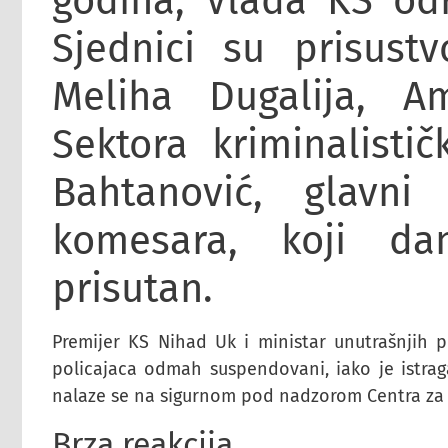
godina, Vlada KS odr
Sjednici su prisustvo
Meliha Dugalija, Am
Sektora kriminalistič
Bahtanović, glavni
komesara, koji da
prisutan.
Premijer KS Nihad Uk i ministar unutrašnjih p
policajaca odmah suspendovani, iako je istraga
nalaze se na sigurnom pod nadzorom Centra za s
Brza reakcija