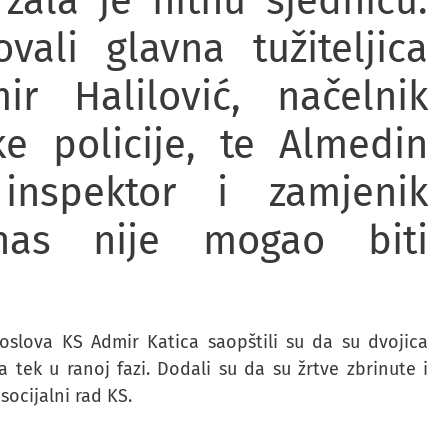
žala je hitnu sjednicu.
vali glavna tužiteljica
ir Halilović, načelnik
ke policije, te Almedin
 inspektor i zamjenik
nas nije mogao biti
oslova KS Admir Katica saopštili su da su dvojica
 tek u ranoj fazi. Dodali su da su žrtve zbrinute i
ocijalni rad KS.