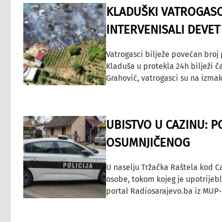
KLADUŠKI VATROGASC
INTERVENISALI DEVET
Vatrogasci bilježe povećan broj
Kladuša u protekla 24h bilježi č
Grahović, vatrogasci su na izmak
UBISTVO U CAZINU: P
OSUMNJIČENOG
U naselju Tržačka Raštela kod C
osobe, tokom kojeg je upotrijeb
portal Radiosarajevo.ba iz MUP-