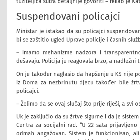
tužiteljica sutra detaljnije govoriti – rekao je Kat
Suspendovani policajci
Ministar je istakao da su policajci suspendov
bi se zaštitio ugled Uprave policije i časnih služ
– Imamo mehanizme nadzora i transparentnog 
dešavaju. Policija je reagovala brzo, a nadležni
On je također naglasio da hapšenje u KS nije po
iz Doma za nezbrinutu djecu također bile žrtve
policajci.
– Želimo da se ovaj slučaj što prije riješi, a svi
Uk je zaključio da su žrtve sigurne i da je siste
Centra za socijalni rad. “U 22 sata prijavljeno 
odmah angažovan. Sistem je funkcionisao, ali