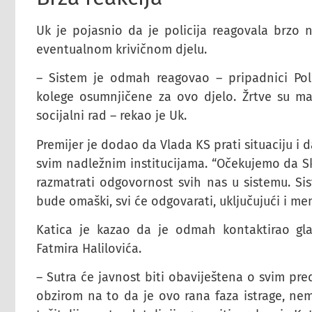
Uk je pojasnio da je policija reagovala brzo 
eventualnom krivičnom djelu.
– Sistem je odmah reagovao – pripadnici Poli
kolege osumnjičene za ovo djelo. Žrtve su ma
socijalni rad – rekao je Uk.
Premijer je dodao da Vlada KS prati situaciju i d
svim nadležnim institucijama. “Očekujemo da Sk
razmatrati odgovornost svih nas u sistemu. Sis
bude omaški, svi će odgovarati, uključujući i men
Katica je kazao da je odmah kontaktirao glav
Fatmira Halilovića.
– Sutra će javnost biti obaviještena o svim pre
obzirom na to da je ovo rana faza istrage, ne