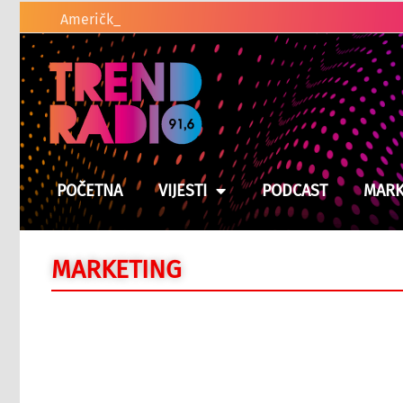
Američki zakonodavci traže od T
POČETNA
VIJESTI
PODCAST
MARK
MARKETING