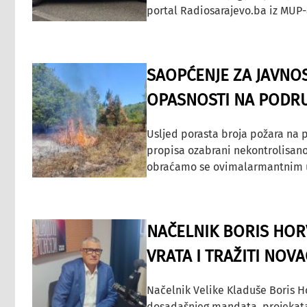
portal Radiosarajevo.ba iz MUP-
SAOPĆENJE ZA JAVNO
OPASNOSTI NA PODRU
Usljed porasta broja požara na p
propisa ozabrani nekontrolisano
obraćamo se ovimalarmantnim up
NAČELNIK BORIS HORV
VRATA I TRAŽITI NOV
Načelnik Velike Kladuše Boris H
dosadašnjeg mandata, projekata ko