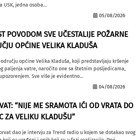
a USK, jedna osoba...
05/08/2026
ST POVODOM SVE UČESTALIJE POŽARNE
ČJU OPĆINE VELIKA KLADUŠA
odručju općine Velika Kladuša, koji predstavljaju kršenje
g paljenja vatre, naročito one sa štetnim posljedicama,
ozorenjem. Sve više je evidentno...
04/08/2026
AT: “NIJE ME SRAMOTA IĆI OD VRATA DO
AC ZA VELIKU KLADUŠU”
orvat dao je intervju za Trend radio u kojem se dotakao svog
ji su urađeni i onih koji su u fazi realizacije. Prvi...