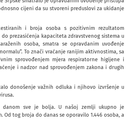
like Srpske smatralo je opravdanim uvođenje pristupa
dnosno cijeni da su stvoreni preduslovi za ukidanje
stiranih i broja osoba s pozitivnim rezultatom
šlo do prezasićenja kapaciteta zdravstvenog sistema u
a zaraženih osoba, smatra se opravdanim uvođenje
normalu”. To znači vraćanje ranijim aktivnostima, sa
zivnim sprovođenjem mjera respiratorne higijene i
raćenje i nadzor nad sprovođenjem zakona i drugih
alo donošenje važnih odluka i njihovo izvršenje u
irusa.
za danom sve je bolja. U našoj zemlji ukupno je
m. Od tog broja do danas se oporavilo 1.446 osoba, a