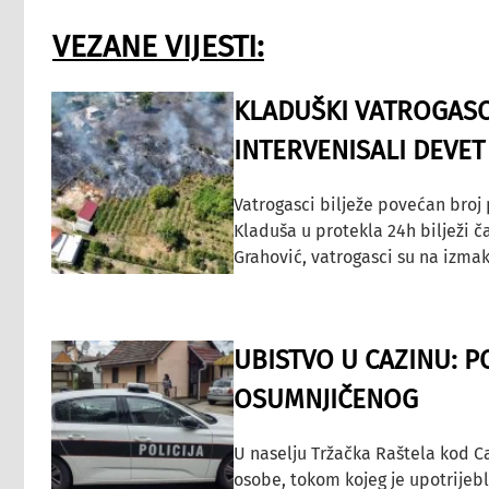
VEZANE VIJESTI:
KLADUŠKI VATROGASC
INTERVENISALI DEVET
Vatrogasci bilježe povećan broj
Kladuša u protekla 24h bilježi č
Grahović, vatrogasci su na izmak
UBISTVO U CAZINU: P
OSUMNJIČENOG
U naselju Tržačka Raštela kod C
osobe, tokom kojeg je upotrijeb