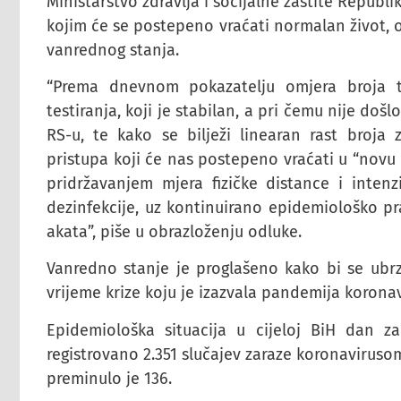
Ministarstvo zdravlja i socijalne zaštite Repub
kojim će se postepeno vraćati normalan život, o
vanrednog stanja.
“Prema dnevnom pokazatelju omjera broja te
testiranja, koji je stabilan, a pri čemu nije do
RS-u, te kako se bilježi linearan rast broj
pristupa koji će nas postepeno vraćati u “novu 
pridržavanjem mjera fizičke distance i inten
dezinfekcije, uz kontinuirano epidemiološko p
akata”, piše u obrazloženju odluke.
Vanredno stanje je proglašeno kako bi se ubrz
vrijeme krize koju je izazvala pandemija koronav
Epidemiološka situacija u cijeloj BiH dan 
registrovano 2.351 slučajev zaraze koronaviruso
preminulo je 136.