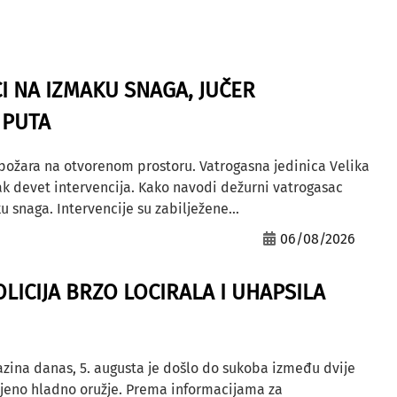
I NA IZMAKU SNAGA, JUČER
 PUTA
 požara na otvorenom prostoru. Vatrogasna jedinica Velika
ak devet intervencija. Kako navodi dežurni vatrogasac
u snaga. Intervencije su zabilježene...
06/08/2026
OLICIJA BRZO LOCIRALA I UHAPSILA
azina danas, 5. augusta je došlo do sukoba između dvije
ljeno hladno oružje. Prema informacijama za