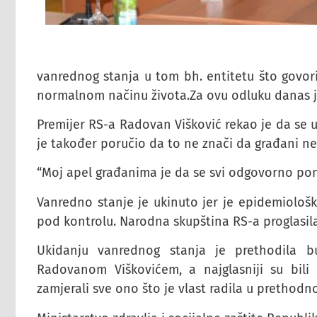
vanrednog stanja u tom bh. entitetu što govori 
normalnom načinu života.Za ovu odluku danas je
Premijer RS-a Radovan Višković rekao je da se u
je također poručio da to ne znači da građani ne
“Moj apel građanima je da se svi odgovorno pon
Vanredno stanje je ukinuto jer je epidemiološk
pod kontrolu. Narodna skupština RS-a proglasila
Ukidanju vanrednog stanja je prethodila b
Radovanom Viškovićem, a najglasniji su bili
zamjerali sve ono što je vlast radila u prethod