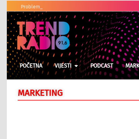
Problem električnih romobila u BiH:
POČETNA
VIJESTI
PODCAST
MARK
MARKETING