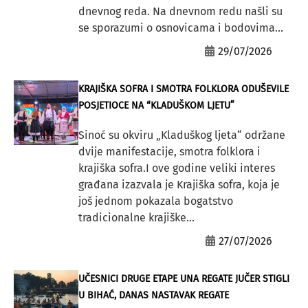
dnevnog reda. Na dnevnom redu našli su
se sporazumi o osnovicama i bodovima...
29/07/2026
KRAJIŠKA SOFRA I SMOTRA FOLKLORA ODUŠEVILE
POSJETIOCE NA “KLADUŠKOM LJETU”
Sinoć su okviru „Kladuškog ljeta“ održane
dvije manifestacije, smotra folklora i
krajiška sofra.I ove godine veliki interes
građana izazvala je Krajiška sofra, koja je
još jednom pokazala bogatstvo
tradicionalne krajiške...
27/07/2026
UČESNICI DRUGE ETAPE UNA REGATE JUČER STIGLI
U BIHAĆ, DANAS NASTAVAK REGATE