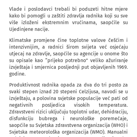
Vlade i poslodavci trebali bi poduzeti hitne mjere
kako bi pomogli u zaštiti zdravlja radnika koji su sve
više izloženi ekstremnim vrućinama, saopćile su
Ujedinjene nacije.
Klimatske promjene čine toplotne valove češćim i
intenzivnijim, a radnici širom svijeta već osjećaju
utjecaj na zdravlje, saopćile su agencije u onome što
su opisale kao “prijeko potrebno” veliko ažuriranje
izvještaja i smjernica posljednji put objavljenih 1969.
godine.
Produktivnost radnika opada za dva do tri posto za
svaki stepen iznad 20 stepeni Celzijusa, navodi se u
izvještaju, a polovina svjetske populacije već pati od
negativnih posljedica visokih temperatura.
Zdravstveni rizici uključuju toplotni udar, dehidraciju,
disfunkciju bubrega i neurološke poremećaje,
saopćile su Svjetska zdravstvena organizacija (WHO) i
Svjetska meteorološka organizacija (WMO). Manualni