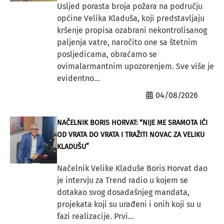
Usljed porasta broja požara na području
općine Velika Kladuša, koji predstavljaju
kršenje propisa ozabrani nekontrolisanog
paljenja vatre, naročito one sa štetnim
posljedicama, obraćamo se
ovimalarmantnim upozorenjem. Sve više je
evidentno...
04/08/2026
NAČELNIK BORIS HORVAT: “NIJE ME SRAMOTA IĆI
OD VRATA DO VRATA I TRAŽITI NOVAC ZA VELIKU
KLADUŠU”
Načelnik Velike Kladuše Boris Horvat dao
je intervju za Trend radio u kojem se
dotakao svog dosadašnjeg mandata,
projekata koji su urađeni i onih koji su u
fazi realizacije. Prvi...