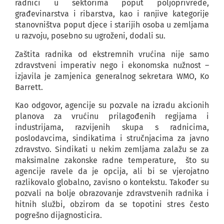
radnici u sektorima poput poljoprivrede,
građevinarstva i ribarstva, kao i ranjive kategorije
stanovništva poput djece i starijih osoba u zemljama
u razvoju, posebno su ugroženi, dodali su.
Zaštita radnika od ekstremnih vrućina nije samo
zdravstveni imperativ nego i ekonomska nužnost –
izjavila je zamjenica generalnog sekretara WMO, Ko
Barrett.
Kao odgovor, agencije su pozvale na izradu akcionih
planova za vrućinu prilagođenih regijama i
industrijama, razvijenih skupa s radnicima,
poslodavcima, sindikatima i stručnjacima za javno
zdravstvo. Sindikati u nekim zemljama zalažu se za
maksimalne zakonske radne temperature, što su
agencije ravele da je opcija, ali bi se vjerojatno
razlikovalo globalno, zavisno o kontekstu. Također su
pozvali na bolje obrazovanje zdravstvenih radnika i
hitnih službi, obzirom da se topotini stres često
pogrešno dijagnosticira.