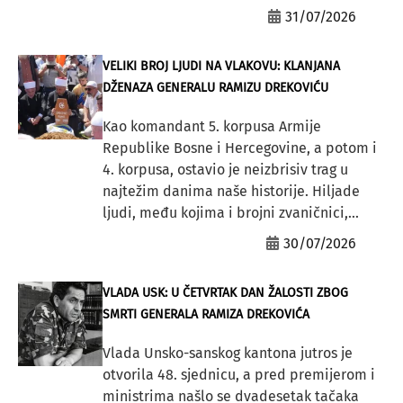
31/07/2026
VELIKI BROJ LJUDI NA VLAKOVU: KLANJANA
DŽENAZA GENERALU RAMIZU DREKOVIĆU
Kao komandant 5. korpusa Armije
Republike Bosne i Hercegovine, a potom i
4. korpusa, ostavio je neizbrisiv trag u
najtežim danima naše historije. Hiljade
ljudi, među kojima i brojni zvaničnici,...
30/07/2026
VLADA USK: U ČETVRTAK DAN ŽALOSTI ZBOG
SMRTI GENERALA RAMIZA DREKOVIĆA
Vlada Unsko-sanskog kantona jutros je
otvorila 48. sjednicu, a pred premijerom i
ministrima našlo se dvadesetak tačaka