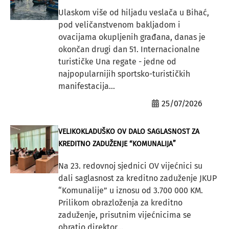
Ulaskom više od hiljadu veslača u Bihać,
pod veličanstvenom bakljadom i
ovacijama okupljenih građana, danas je
okončan drugi dan 51. Internacionalne
turističke Una regate - jedne od
najpopularnijih sportsko-turističkih
manifestacija...
25/07/2026
VELIKOKLADUŠKO OV DALO SAGLASNOST ZA
KREDITNO ZADUŽENJE “KOMUNALIJA”
Na 23. redovnoj sjednici OV vijećnici su
dali saglasnost za kreditno zaduženje JKUP
“Komunalije” u iznosu od 3.700 000 KM.
Prilikom obrazloženja za kreditno
zaduženje, prisutnim vijećnicima se
obratio direktor...