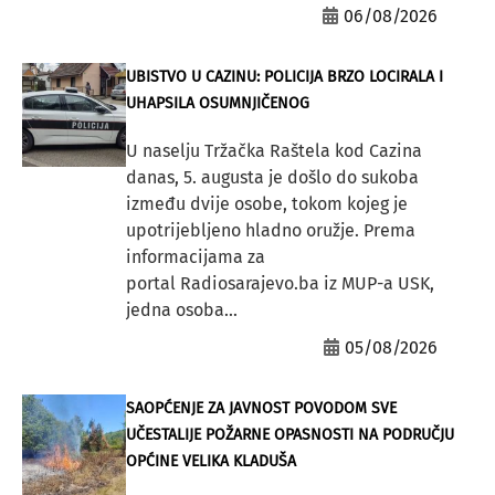
06/08/2026
UBISTVO U CAZINU: POLICIJA BRZO LOCIRALA I
UHAPSILA OSUMNJIČENOG
U naselju Tržačka Raštela kod Cazina
danas, 5. augusta je došlo do sukoba
između dvije osobe, tokom kojeg je
upotrijebljeno hladno oružje. Prema
informacijama za
portal Radiosarajevo.ba iz MUP-a USK,
jedna osoba...
05/08/2026
SAOPĆENJE ZA JAVNOST POVODOM SVE
UČESTALIJE POŽARNE OPASNOSTI NA PODRUČJU
OPĆINE VELIKA KLADUŠA