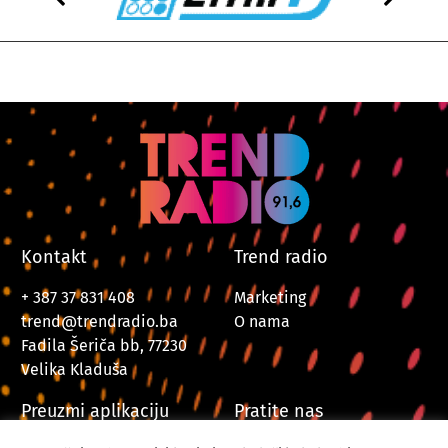
Kontakt
Trend radio
+ 387 37 831 408
Marketing
trend@trendradio.ba
O nama
Fadila Šeriča bb, 77230
Velika Kladuša
Preuzmi aplikaciju
Pratite nas