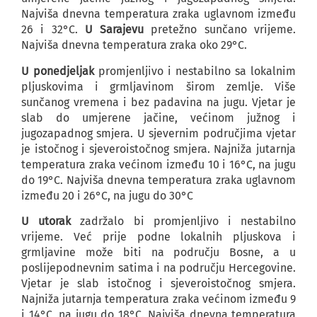
Najviša dnevna temperatura zraka uglavnom između
26 i 32°C.
U Sarajevu
pretežno sunčano vrijeme.
Najviša dnevna temperatura zraka oko 29°C.
U ponedjeljak
promjenljivo i nestabilno sa lokalnim
pljuskovima i grmljavinom širom zemlje. Više
sunčanog vremena i bez padavina na jugu. Vjetar je
slab do umjerene jačine, većinom južnog i
jugozapadnog smjera. U sjevernim područjima vjetar
je istočnog i sjeveroistočnog smjera. Najniža jutarnja
temperatura zraka većinom između 10 i 16°C, na jugu
do 19°C. Najviša dnevna temperatura zraka uglavnom
između 20 i 26°C, na jugu do 30°C
U utorak
zadržalo bi promjenljivo i nestabilno
vrijeme. Već prije podne lokalnih pljuskova i
grmljavine može biti na području Bosne, a u
poslijepodnevnim satima i na području Hercegovine.
Vjetar je slab istočnog i sjeveroistočnog smjera.
Najniža jutarnja temperatura zraka većinom između 9
i 14°C, na jugu do 18°C. Najviša dnevna temperatura