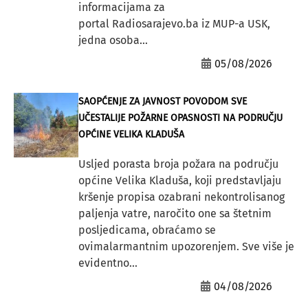
informacijama za
portal Radiosarajevo.ba iz MUP-a USK,
jedna osoba...
05/08/2026
SAOPĆENJE ZA JAVNOST POVODOM SVE
UČESTALIJE POŽARNE OPASNOSTI NA PODRUČJU
OPĆINE VELIKA KLADUŠA
Usljed porasta broja požara na području
općine Velika Kladuša, koji predstavljaju
kršenje propisa ozabrani nekontrolisanog
paljenja vatre, naročito one sa štetnim
posljedicama, obraćamo se
ovimalarmantnim upozorenjem. Sve više je
evidentno...
04/08/2026