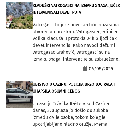
KLADUŠKI VATROGASCI NA IZMAKU SNAGA, JUČER
INTERVENISALI DEVET PUTA
Vatrogasci bilježe povećan broj požara na
otvorenom prostoru. Vatrogasna jedinica
Velika Kladuša u protekla 24h bilježi čak
devet intervencija. Kako navodi dežurni
vatrogasac Grahović, vatrogasci su na
izmaku snaga. Intervencije su zabilježene...
06/08/2026
UBISTVO U CAZINU: POLICIJA BRZO LOCIRALA I
UHAPSILA OSUMNJIČENOG
U naselju Tržačka Raštela kod Cazina
danas, 5. augusta je došlo do sukoba
između dvije osobe, tokom kojeg je
upotrijebljeno hladno oružje. Prema