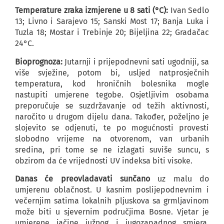
Temperature zraka izmjerene u 8 sati (°C):
Ivan Sedlo
13; Livno i Sarajevo 15; Sanski Most 17; Banja Luka i
Tuzla 18; Mostar i Trebinje 20; Bijeljina 22; Gradačac
24°C.
Bioprognoza:
Jutarnji i prijepodnevni sati ugodniji, sa
više svježine, potom bi, usljed natprosječnih
temperatura, kod hroničnih bolesnika mogle
nastupiti umjerene tegobe. Osjetljivim osobama
preporučuje se suzdržavanje od težih aktivnosti,
naročito u drugom dijelu dana. Također, poželjno je
slojevito se odjenuti, te po mogućnosti provesti
slobodno vrijeme na otvorenom, van urbanih
sredina, pri tome se ne izlagati suviše suncu, s
obzirom da će vrijednosti UV indeksa biti visoke.
Danas će preovladavati sunčano
uz malu do
umjerenu oblačnost. U kasnim poslijepodnevnim i
večernjim satima lokalnih pljuskova sa grmljavinom
može biti u sjevernim područjima Bosne. Vjetar je
umjerene jačine južnog i jugozapadnog smjera.