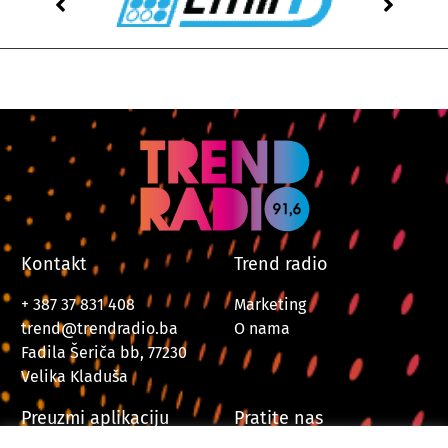
Kontakt
Trend radio
+ 387 37 831 408
Marketing
trend@trendradio.ba
O nama
Fadila Šeriča bb, 77230
Velika Kladuša
Preuzmi aplikaciju
Pratite nas