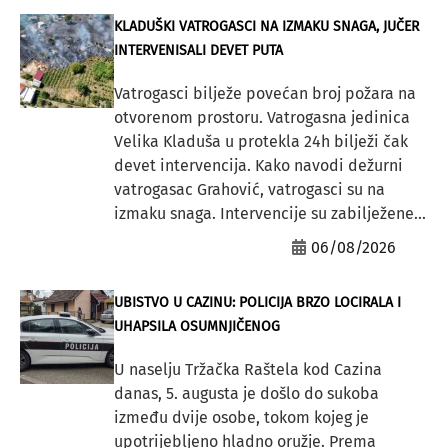
KLADUŠKI VATROGASCI NA IZMAKU SNAGA, JUČER
INTERVENISALI DEVET PUTA
Vatrogasci bilježe povećan broj požara na
otvorenom prostoru. Vatrogasna jedinica
Velika Kladuša u protekla 24h bilježi čak
devet intervencija. Kako navodi dežurni
vatrogasac Grahović, vatrogasci su na
izmaku snaga. Intervencije su zabilježene...
06/08/2026
UBISTVO U CAZINU: POLICIJA BRZO LOCIRALA I
UHAPSILA OSUMNJIČENOG
U naselju Tržačka Raštela kod Cazina
danas, 5. augusta je došlo do sukoba
između dvije osobe, tokom kojeg je
upotrijebljeno hladno oružje. Prema