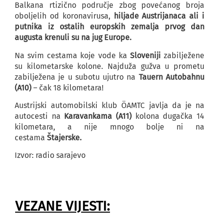
Balkana rtizično područje zbog povećanog broja
oboljelih od koronavirusa,
hiljade Austrijanaca ali i
putnika iz ostalih europskih zemalja prvog dan
augusta krenuli su na jug Europe.
Na svim cestama koje vode ka
Sloveniji
zabilježene
su kilometarske kolone. Najduža gužva u prometu
zabilježena je u subotu ujutro na
Tauern Autobahnu
(A10)
– čak 18 kilometara!
Austrijski automobilski klub ÖAMTC javlja da je na
autocesti na
Karavankama (A11)
kolona dugačka 14
kilometara, a nije mnogo bolje ni na
cestama
Štajerske.
Izvor: radio sarajevo
VEZANE VIJESTI: