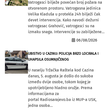
Vatrogasci bilježe povećan broj požara na
otvorenom prostoru. Vatrogasna jedinica
Velika Kladuša u protekla 24h bilježi čak
devet intervencija. Kako navodi dežurni
vatrogasac Grahović, vatrogasci su na
izmaku snaga. Intervencije su zabilježene...
06/08/2026
UBISTVO U CAZINU: POLICIJA BRZO LOCIRALA I
UHAPSILA OSUMNJIČENOG
U naselju Tržačka Raštela kod Cazina
danas, 5. augusta je došlo do sukoba
između dvije osobe, tokom kojeg je
upotrijebljeno hladno oružje. Prema
informacijama za
portal Radiosarajevo.ba iz MUP-a USK,
jedna osoba...