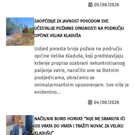
05/08/2026
SAOPĆENJE ZA JAVNOST POVODOM SVE
UČESTALIJE POŽARNE OPASNOSTI NA PODRUČJU
OPĆINE VELIKA KLADUŠA
Usljed porasta broja požara na području
općine Velika Kladuša, koji predstavljaju
kršenje propisa ozabrani nekontrolisanog
paljenja vatre, naročito one sa štetnim
posljedicama, obraćamo se
ovimalarmantnim upozorenjem. Sve više je
evidentno...
04/08/2026
NAČELNIK BORIS HORVAT: “NIJE ME SRAMOTA IĆI
OD VRATA DO VRATA I TRAŽITI NOVAC ZA VELIKU
KLADUŠU”