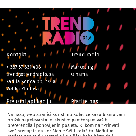
Kontakt
Trend radio
+ 387 37 831 408
Marketing
trend@trendradio.ba
O nama
Fadila Šeriča bb, 77230
Velika Kladuša
Preuzmi aplikaciju
Pratite nas
Na našoj web stranici koristimo kolačiće kako bismo vam
pružili najrelevantnije iskustvo pamćenjem vaših
preferencija i ponovljenih posjeta. Klikom na “Prihvati
sve” pristajete na korištenje SVIH kolačića. Međutim,