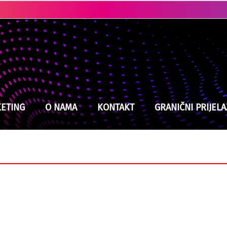
Kladuški vatrogasci na izmaku snaga, jučer intervenisali devet puta
ETING
O NAMA
KONTAKT
GRANIČNI PRIJELA