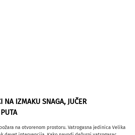
I NA IZMAKU SNAGA, JUČER
 PUTA
 požara na otvorenom prostoru. Vatrogasna jedinica Velika
ak devet intervencija. Kako navodi dežurni vatrogasac