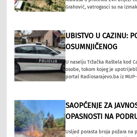
Grahović, vatrogasci su na izmak
UBISTVO U CAZINU: P
OSUMNJIČENOG
U naselju Tržačka Raštela kod C
osobe, tokom kojeg je upotrijeb
portal Radiosarajevo.ba iz MUP-
SAOPĆENJE ZA JAVNO
OPASNOSTI NA PODRU
Usljed porasta broja požara na p