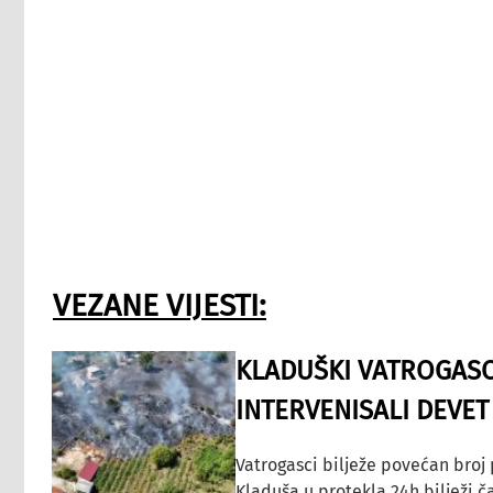
VEZANE VIJESTI:
KLADUŠKI VATROGASC
INTERVENISALI DEVET
Vatrogasci bilježe povećan broj
Kladuša u protekla 24h bilježi č