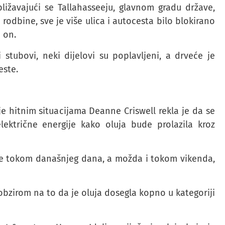
ližavajući se Tallahasseeju, glavnom gradu države,
odbine, sve je više ulica i autocesta bilo blokirano
 on.
 stubovi, neki dijelovi su poplavljeni, a drveće je
este.
e hitnim situacijama Deanne Criswell rekla je da se
ektrične energije kako oluja bude prolazila kroz
uje tokom današnjeg dana, a možda i tokom vikenda,
 obzirom na to da je oluja dosegla kopno u kategoriji