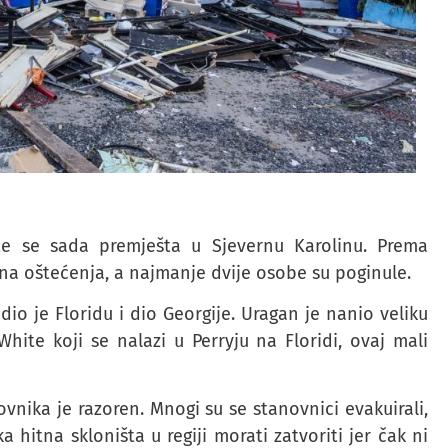
te se sada premješta u Sjevernu Karolinu. Prema
na oštećenja, a najmanje dvije osobe su poginule.
io je Floridu i dio Georgije. Uragan je nanio veliku
hite koji se nalazi u Perryju na Floridi, ovaj mali
ovnika je razoren. Mnogi su se stanovnici evakuirali,
hitna skloništa u regiji morati zatvoriti jer čak ni