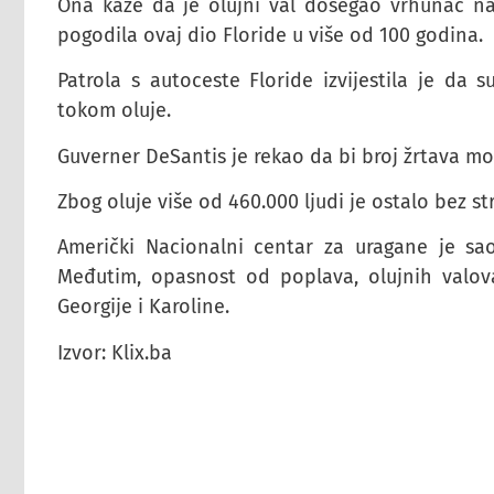
Ona kaže da je olujni val dosegao vrhunac na 
pogodila ovaj dio Floride u više od 100 godina.
Patrola s autoceste Floride izvijestila je da
tokom oluje.
Guverner DeSantis je rekao da bi broj žrtava mo
Zbog oluje više od 460.000 ljudi je ostalo bez stru
Američki Nacionalni centar za uragane je sao
Međutim, opasnost od poplava, olujnih valova 
Georgije i Karoline.
Izvor: Klix.ba