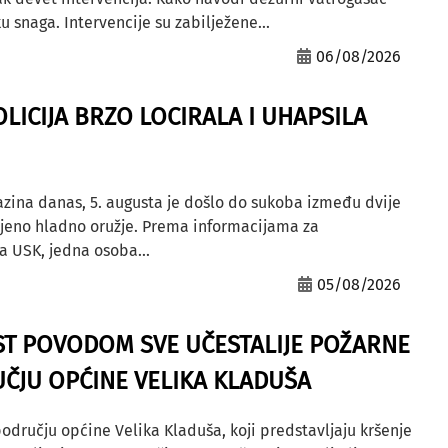
u snaga. Intervencije su zabilježene...
06/08/2026
OLICIJA BRZO LOCIRALA I UHAPSILA
azina danas, 5. augusta je došlo do sukoba između dvije
ljeno hladno oružje. Prema informacijama za
a USK, jedna osoba...
05/08/2026
ST POVODOM SVE UČESTALIJE POŽARNE
ČJU OPĆINE VELIKA KLADUŠA
odručju općine Velika Kladuša, koji predstavljaju kršenje