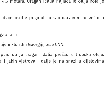
4,6 metara. Uragan Idalia najjača je oluja koja je
 su dvije osobe poginule u saobraćajnim nesrećama
gao rasti.
je u Floridi i Georgiji, piše CNN.
pćio da je uragan Idalia prešao u tropsku oluju.
i jakih vjetrova i dalje je na snazi u dijelovima