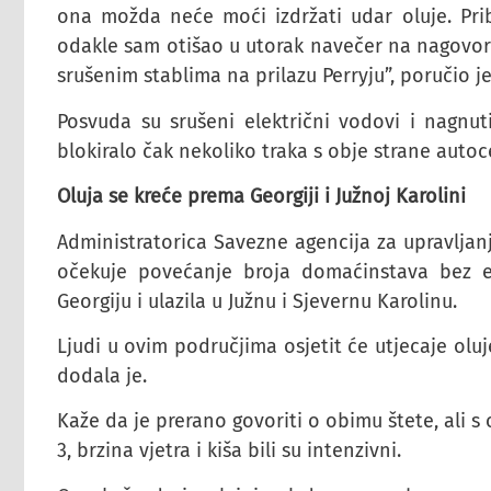
ona možda neće moći izdržati udar oluje. Prib
odakle sam otišao u utorak navečer na nagovor r
srušenim stablima na prilazu Perryju”, poručio je
Posvuda su srušeni električni vodovi i nagnuti
blokiralo čak nekoliko traka s obje strane autoc
Oluja se kreće prema Georgiji i Južnoj Karolini
Administratorica Savezne agencija za upravljanj
očekuje povećanje broja domaćinstava bez el
Georgiju i ulazila u Južnu i Sjevernu Karolinu.
Ljudi u ovim područjima osjetit će utjecaje ol
dodala je.
Kaže da je prerano govoriti o obimu štete, ali s
3, brzina vjetra i kiša bili su intenzivni.