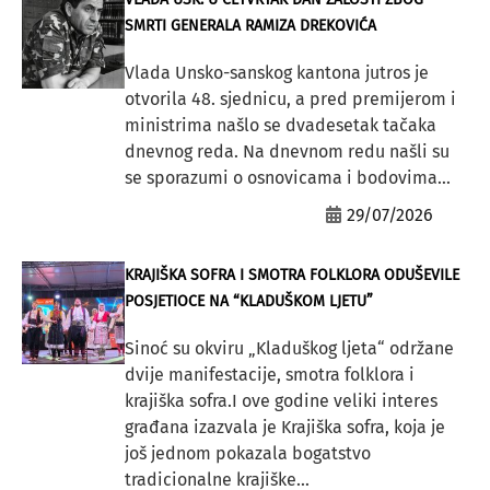
SMRTI GENERALA RAMIZA DREKOVIĆA
Vlada Unsko-sanskog kantona jutros je
otvorila 48. sjednicu, a pred premijerom i
ministrima našlo se dvadesetak tačaka
dnevnog reda. Na dnevnom redu našli su
se sporazumi o osnovicama i bodovima...
29/07/2026
KRAJIŠKA SOFRA I SMOTRA FOLKLORA ODUŠEVILE
POSJETIOCE NA “KLADUŠKOM LJETU”
Sinoć su okviru „Kladuškog ljeta“ održane
dvije manifestacije, smotra folklora i
krajiška sofra.I ove godine veliki interes
građana izazvala je Krajiška sofra, koja je
još jednom pokazala bogatstvo
tradicionalne krajiške...