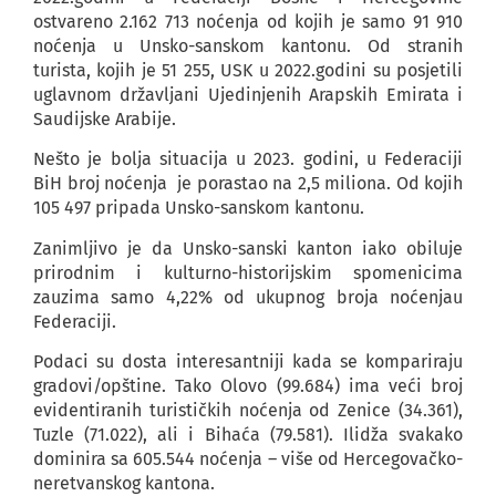
ostvareno 2.162 713 noćenja od kojih je samo 91 910
noćenja u Unsko-sanskom kantonu. Od stranih
turista, kojih je 51 255, USK u 2022.godini su posjetili
uglavnom državljani Ujedinjenih Arapskih Emirata i
Saudijske Arabije.
Nešto je bolja situacija u 2023. godini, u Federaciji
BiH broj noćenja je porastao na 2,5 miliona. Od kojih
105 497 pripada Unsko-sanskom kantonu.
Zanimljivo je da Unsko-sanski kanton iako obiluje
prirodnim i kulturno-historijskim spomenicima
zauzima samo 4,22% od ukupnog broja noćenjau
Federaciji.
Podaci su dosta interesantniji kada se kompariraju
gradovi/opštine. Tako Olovo (99.684) ima veći broj
evidentiranih turističkih noćenja od Zenice (34.361),
Tuzle (71.022), ali i Bihaća (79.581). Ilidža svakako
dominira sa 605.544 noćenja – više od Hercegovačko-
neretvanskog kantona.