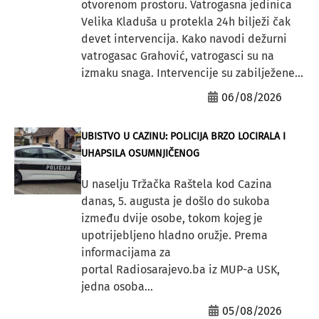
otvorenom prostoru. Vatrogasna jedinica
Velika Kladuša u protekla 24h bilježi čak
devet intervencija. Kako navodi dežurni
vatrogasac Grahović, vatrogasci su na
izmaku snaga. Intervencije su zabilježene...
06/08/2026
UBISTVO U CAZINU: POLICIJA BRZO LOCIRALA I
UHAPSILA OSUMNJIČENOG
U naselju Tržačka Raštela kod Cazina
danas, 5. augusta je došlo do sukoba
između dvije osobe, tokom kojeg je
upotrijebljeno hladno oružje. Prema
informacijama za
portal Radiosarajevo.ba iz MUP-a USK,
jedna osoba...
05/08/2026