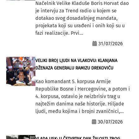
Načelnik Velike Kladuše Boris Horvat dao
je intervju za Trend radio u kojem se
dotakao svog dosadašnjeg mandata,
projekata koji su urađeni i onih koji su u
fazi realizacije. Prvi...
31/07/2026
VELIKI BROJ LJUDI NA VLAKOVU: KLANJANA
DŽENAZA GENERALU RAMIZU DREKOVIĆU
Kao komandant 5. korpusa Armije
Republike Bosne i Hercegovine, a potom i
4. korpusa, ostavio je neizbrisiv trag u
najtežim danima naše historije. Hiljade
ljudi, među kojima i brojni zvaničnici,...
30/07/2026
VLADA USK: U ČETVRTAK DAN ŽALOSTI ZBOG