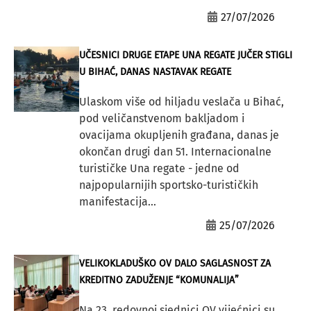
27/07/2026
UČESNICI DRUGE ETAPE UNA REGATE JUČER STIGLI
U BIHAĆ, DANAS NASTAVAK REGATE
Ulaskom više od hiljadu veslača u Bihać,
pod veličanstvenom bakljadom i
ovacijama okupljenih građana, danas je
okončan drugi dan 51. Internacionalne
turističke Una regate - jedne od
najpopularnijih sportsko-turističkih
manifestacija...
25/07/2026
VELIKOKLADUŠKO OV DALO SAGLASNOST ZA
KREDITNO ZADUŽENJE “KOMUNALIJA”
Na 23. redovnoj sjednici OV vijećnici su