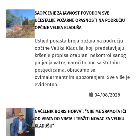
SAOPĆENJE ZA JAVNOST POVODOM SVE
UČESTALIJE POŽARNE OPASNOSTI NA PODRUČJU
OPĆINE VELIKA KLADUŠA
Usljed porasta broja požara na području
općine Velika Kladuša, koji predstavljaju
kršenje propisa ozabrani nekontrolisanog
paljenja vatre, naročito one sa štetnim
posljedicama, obraćamo se
ovimalarmantnim upozorenjem. Sve više je
evidentno...
04/08/2026
NAČELNIK BORIS HORVAT: “NIJE ME SRAMOTA IĆI
OD VRATA DO VRATA I TRAŽITI NOVAC ZA VELIKU
KLADUŠU”