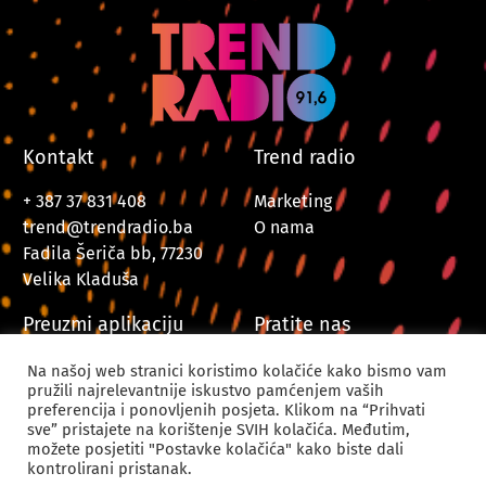
Kontakt
Trend radio
+ 387 37 831 408
Marketing
trend@trendradio.ba
O nama
Fadila Šeriča bb, 77230
Velika Kladuša
Preuzmi aplikaciju
Pratite nas
Na našoj web stranici koristimo kolačiće kako bismo vam
pružili najrelevantnije iskustvo pamćenjem vaših
preferencija i ponovljenih posjeta. Klikom na “Prihvati
sve” pristajete na korištenje SVIH kolačića. Međutim,
možete posjetiti "Postavke kolačića" kako biste dali
kontrolirani pristanak.