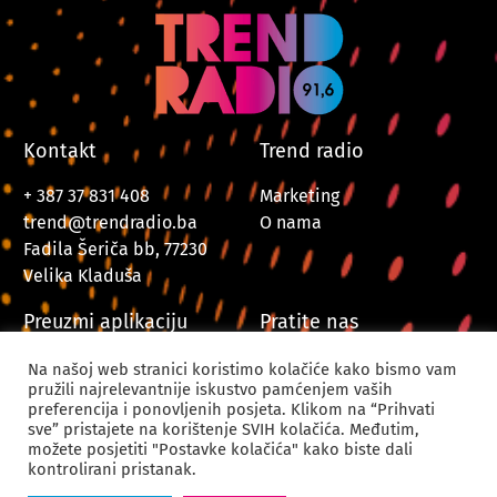
Kontakt
Trend radio
+ 387 37 831 408
Marketing
trend@trendradio.ba
O nama
Fadila Šeriča bb, 77230
Velika Kladuša
Preuzmi aplikaciju
Pratite nas
Na našoj web stranici koristimo kolačiće kako bismo vam
pružili najrelevantnije iskustvo pamćenjem vaših
preferencija i ponovljenih posjeta. Klikom na “Prihvati
sve” pristajete na korištenje SVIH kolačića. Međutim,
možete posjetiti "Postavke kolačića" kako biste dali
kontrolirani pristanak.
© 2024. Trend Radio Velika Kladuša. Sva prava zadržana.