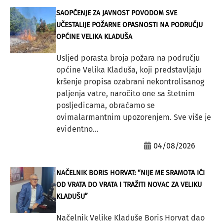
SAOPĆENJE ZA JAVNOST POVODOM SVE
UČESTALIJE POŽARNE OPASNOSTI NA PODRUČJU
OPĆINE VELIKA KLADUŠA
Usljed porasta broja požara na području
općine Velika Kladuša, koji predstavljaju
kršenje propisa ozabrani nekontrolisanog
paljenja vatre, naročito one sa štetnim
posljedicama, obraćamo se
ovimalarmantnim upozorenjem. Sve više je
evidentno...
04/08/2026
NAČELNIK BORIS HORVAT: “NIJE ME SRAMOTA IĆI
OD VRATA DO VRATA I TRAŽITI NOVAC ZA VELIKU
KLADUŠU”
Načelnik Velike Kladuše Boris Horvat dao