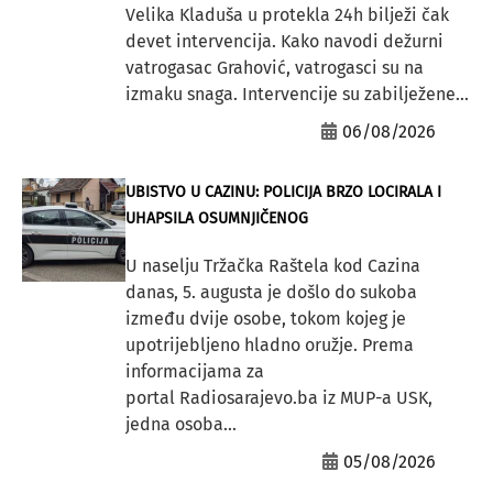
Velika Kladuša u protekla 24h bilježi čak
devet intervencija. Kako navodi dežurni
vatrogasac Grahović, vatrogasci su na
izmaku snaga. Intervencije su zabilježene...
06/08/2026
UBISTVO U CAZINU: POLICIJA BRZO LOCIRALA I
UHAPSILA OSUMNJIČENOG
U naselju Tržačka Raštela kod Cazina
danas, 5. augusta je došlo do sukoba
između dvije osobe, tokom kojeg je
upotrijebljeno hladno oružje. Prema
informacijama za
portal Radiosarajevo.ba iz MUP-a USK,
jedna osoba...
05/08/2026