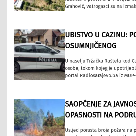
Grahović, vatrogasci su na izmak
UBISTVO U CAZINU: P
OSUMNJIČENOG
U naselju Tržačka Raštela kod C
osobe, tokom kojeg je upotrijeb
portal Radiosarajevo.ba iz MUP-
SAOPĆENJE ZA JAVNO
OPASNOSTI NA PODRU
Usljed porasta broja požara na p