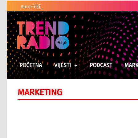
Američki zakonodavci traže od Trum
POČETNA
VIJESTI
PODCAST
MARK
MARKETING