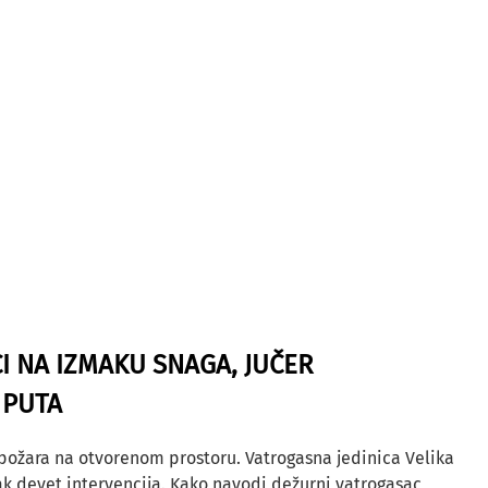
I NA IZMAKU SNAGA, JUČER
 PUTA
 požara na otvorenom prostoru. Vatrogasna jedinica Velika
ak devet intervencija. Kako navodi dežurni vatrogasac