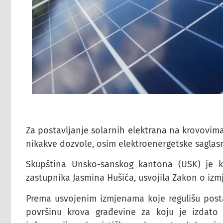
Za postavljanje solarnih elektrana na krovovim
nikakve dozvole, osim elektroenergetske saglasn
Skupština Unsko-sanskog kantona (USK) je kr
zastupnika Jasmina Hušića, usvojila Zakon o iz
Prema usvojenim izmjenama koje regulišu postav
površinu krova građevine za koju je izdato 