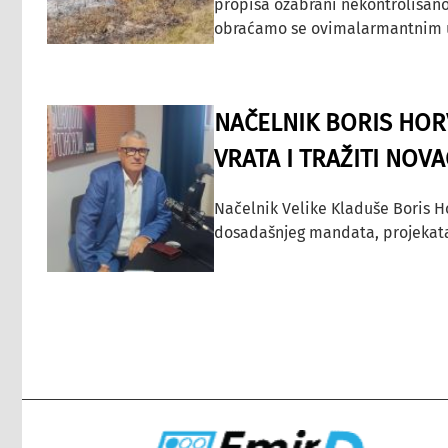
propisa ozabrani nekontrolisano
obraćamo se ovimalarmantnim up
NAČELNIK BORIS HORV
VRATA I TRAŽITI NOV
Načelnik Velike Kladuše Boris H
dosadašnjeg mandata, projekata ko