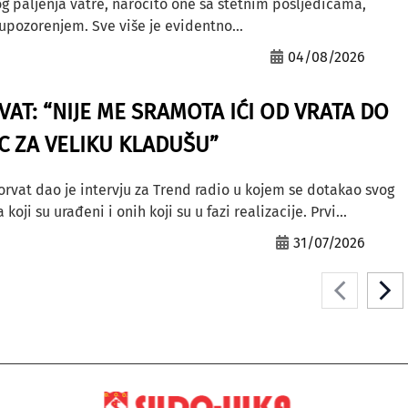
g paljenja vatre, naročito one sa štetnim posljedicama,
ozorenjem. Sve više je evidentno...
04/08/2026
AT: “NIJE ME SRAMOTA IĆI OD VRATA DO
AC ZA VELIKU KLADUŠU”
orvat dao je intervju za Trend radio u kojem se dotakao svog
ji su urađeni i onih koji su u fazi realizacije. Prvi...
31/07/2026