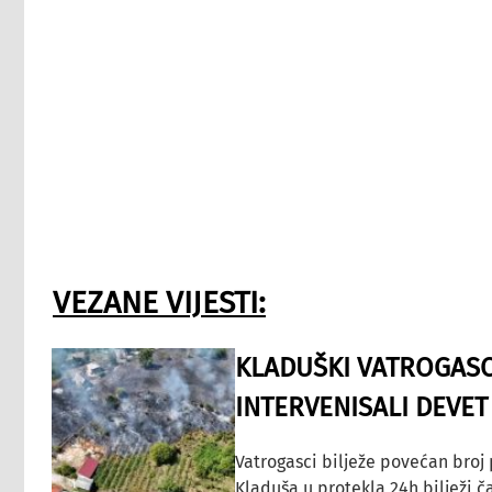
VEZANE VIJESTI:
KLADUŠKI VATROGASC
INTERVENISALI DEVET
Vatrogasci bilježe povećan broj
Kladuša u protekla 24h bilježi č