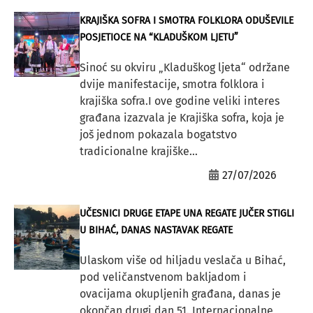
KRAJIŠKA SOFRA I SMOTRA FOLKLORA ODUŠEVILE
POSJETIOCE NA “KLADUŠKOM LJETU”
Sinoć su okviru „Kladuškog ljeta“ održane
dvije manifestacije, smotra folklora i
krajiška sofra.I ove godine veliki interes
građana izazvala je Krajiška sofra, koja je
još jednom pokazala bogatstvo
tradicionalne krajiške...
27/07/2026
UČESNICI DRUGE ETAPE UNA REGATE JUČER STIGLI
U BIHAĆ, DANAS NASTAVAK REGATE
Ulaskom više od hiljadu veslača u Bihać,
pod veličanstvenom bakljadom i
ovacijama okupljenih građana, danas je
okončan drugi dan 51. Internacionalne