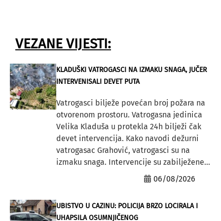
VEZANE VIJESTI:
KLADUŠKI VATROGASCI NA IZMAKU SNAGA, JUČER
INTERVENISALI DEVET PUTA
Vatrogasci bilježe povećan broj požara na
otvorenom prostoru. Vatrogasna jedinica
Velika Kladuša u protekla 24h bilježi čak
devet intervencija. Kako navodi dežurni
vatrogasac Grahović, vatrogasci su na
izmaku snaga. Intervencije su zabilježene...
06/08/2026
UBISTVO U CAZINU: POLICIJA BRZO LOCIRALA I
UHAPSILA OSUMNJIČENOG