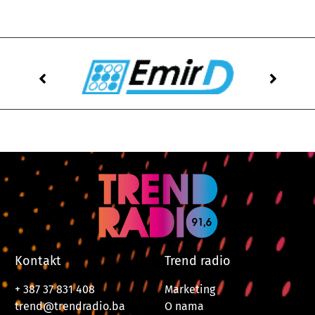
Kontakt
Trend radio
+ 387 37 831 408
Marketing
trend@trendradio.ba
O nama