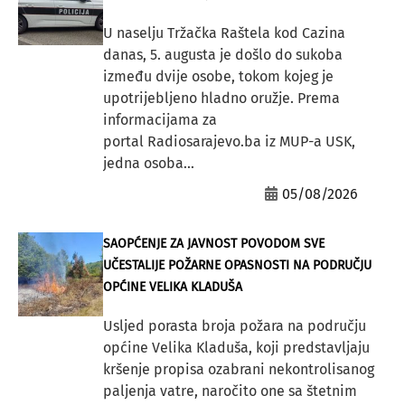
U naselju Tržačka Raštela kod Cazina
danas, 5. augusta je došlo do sukoba
između dvije osobe, tokom kojeg je
upotrijebljeno hladno oružje. Prema
informacijama za
portal Radiosarajevo.ba iz MUP-a USK,
jedna osoba...
05/08/2026
SAOPĆENJE ZA JAVNOST POVODOM SVE
UČESTALIJE POŽARNE OPASNOSTI NA PODRUČJU
OPĆINE VELIKA KLADUŠA
Usljed porasta broja požara na području
općine Velika Kladuša, koji predstavljaju
kršenje propisa ozabrani nekontrolisanog
paljenja vatre, naročito one sa štetnim