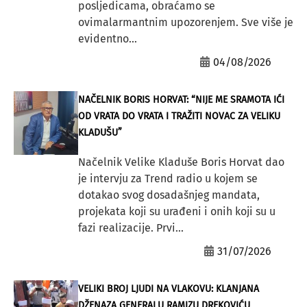
posljedicama, obraćamo se
ovimalarmantnim upozorenjem. Sve više je
evidentno...
04/08/2026
NAČELNIK BORIS HORVAT: “NIJE ME SRAMOTA IĆI
OD VRATA DO VRATA I TRAŽITI NOVAC ZA VELIKU
KLADUŠU”
Načelnik Velike Kladuše Boris Horvat dao
je intervju za Trend radio u kojem se
dotakao svog dosadašnjeg mandata,
projekata koji su urađeni i onih koji su u
fazi realizacije. Prvi...
31/07/2026
VELIKI BROJ LJUDI NA VLAKOVU: KLANJANA
DŽENAZA GENERALU RAMIZU DREKOVIĆU