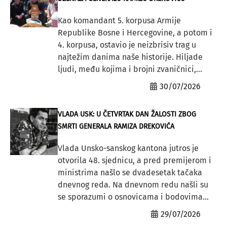
Kao komandant 5. korpusa Armije
Republike Bosne i Hercegovine, a potom i
4. korpusa, ostavio je neizbrisiv trag u
najtežim danima naše historije. Hiljade
ljudi, među kojima i brojni zvaničnici,...
30/07/2026
VLADA USK: U ČETVRTAK DAN ŽALOSTI ZBOG
SMRTI GENERALA RAMIZA DREKOVIĆA
Vlada Unsko-sanskog kantona jutros je
otvorila 48. sjednicu, a pred premijerom i
ministrima našlo se dvadesetak tačaka
dnevnog reda. Na dnevnom redu našli su
se sporazumi o osnovicama i bodovima...
29/07/2026