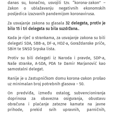
danas su, konačno, usvojili tzv. “korona-zakon” –
Zakon o ublažavanju negativnih ekonomskih
posljedica izazvanih pandemijom koronavirusa.
Za usvajanje zakona su glasala
32 delegata, protiv je
bilo 15 i tri delegata su bila suzdržana.
.
Kada je riječ o strankama, za usvajanje zakona su bili
delegati SDA, SBB-a, DF-a, HDZ-a, Goraždanske priče,
SBiH te SNSD Srpska lista.
Protiv su bili delegati iz Naroda i pravde, SDP-a,
Naše stranke, A-SDA, PDA te Damir Marjanović kao
samostalni delegat.
Ranije je u Zastupničkom domu korona-zakon prošao
uz minimalan broj potrebnih glasova – 50.
On predviđa, između ostalog, subvencioniranja
doprinosa za obavezna osiguranja, obustavu
obračuna i plaćanje zatezne kamate na javne
prihode, prekid svih upravnih, parničnih,