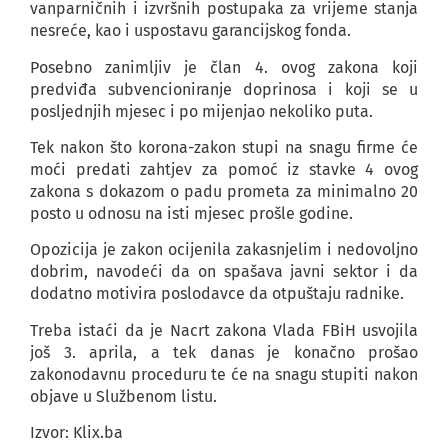
vanparničnih i izvršnih postupaka za vrijeme stanja
nesreće, kao i uspostavu garancijskog fonda.
Posebno zanimljiv je član 4. ovog zakona koji
predviđa subvencioniranje doprinosa i koji se u
posljednjih mjesec i po mijenjao nekoliko puta.
Tek nakon što korona-zakon stupi na snagu firme će
moći predati zahtjev za pomoć iz stavke 4 ovog
zakona s dokazom o padu prometa za minimalno 20
posto u odnosu na isti mjesec prošle godine.
Opozicija je zakon ocijenila zakasnjelim i nedovoljno
dobrim, navodeći da on spašava javni sektor i da
dodatno motivira poslodavce da otpuštaju radnike.
Treba istaći da je Nacrt zakona Vlada FBiH usvojila
još 3. aprila, a tek danas je konačno prošao
zakonodavnu proceduru te će na snagu stupiti nakon
objave u Službenom listu.
Izvor: Klix.ba