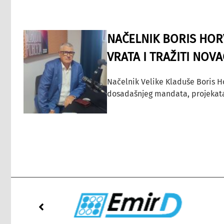
NAČELNIK BORIS HORV
VRATA I TRAŽITI NOV
Načelnik Velike Kladuše Boris H
dosadašnjeg mandata, projekata ko