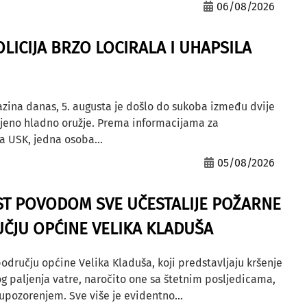
06/08/2026
OLICIJA BRZO LOCIRALA I UHAPSILA
azina danas, 5. augusta je došlo do sukoba između dvije
ljeno hladno oružje. Prema informacijama za
a USK, jedna osoba...
05/08/2026
ST POVODOM SVE UČESTALIJE POŽARNE
ČJU OPĆINE VELIKA KLADUŠA
odručju općine Velika Kladuša, koji predstavljaju kršenje
g paljenja vatre, naročito one sa štetnim posljedicama,
ozorenjem. Sve više je evidentno...