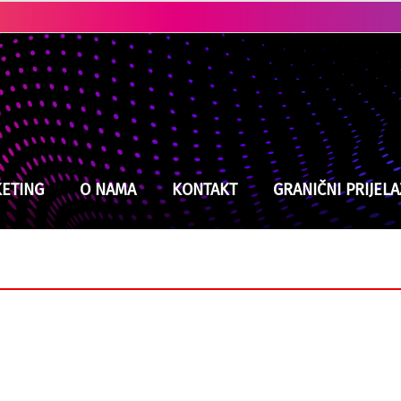
Ubistvo u Cazinu: Policija brzo locirala i uhapsila osumnjičenog
ETING
O NAMA
KONTAKT
GRANIČNI PRIJELA