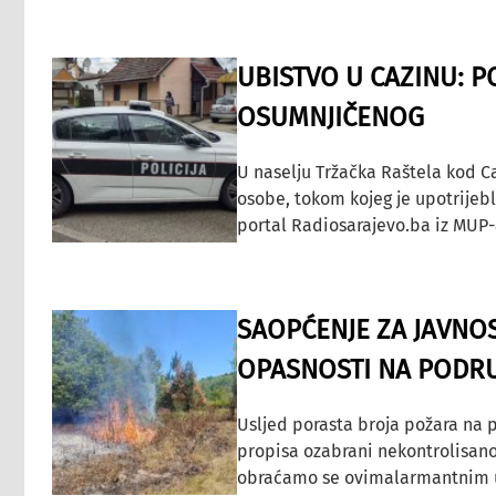
UBISTVO U CAZINU: P
OSUMNJIČENOG
U naselju Tržačka Raštela kod C
osobe, tokom kojeg je upotrijeb
portal Radiosarajevo.ba iz MUP-
SAOPĆENJE ZA JAVNO
OPASNOSTI NA PODRU
Usljed porasta broja požara na p
propisa ozabrani nekontrolisano
obraćamo se ovimalarmantnim up