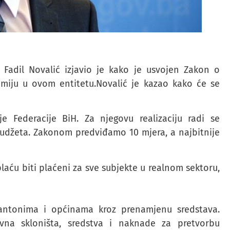
 Fadil Novalić izjavio je kako je usvojen Zakon o
miju u ovom entitetu.Novalić je kazao kako će se
 Federacije BiH. Za njegovu realizaciju radi se
 budžeta. Zakonom predviđamo 10 mjera, a najbitnije
aću biti plaćeni za sve subjekte u realnom sektoru,
antonima i općinama kroz prenamjenu sredstava.
vna skloništa, sredstva i naknade za pretvorbu