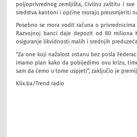
poljoprivrednog zemljišta, Civilnu zaštitu i sv
sredstva kantoni i općine moraju preusmjeriti na
Posebno se mora vodit računa o privrednicima 
Razvojnoj banci daje depozit od 80 miliona 
osiguranje likvidnosti malih i srednjih preduzeća
“Za one koji nažalost ostanu bez posla Federac
imamo plan kako da pobijedimo ovu krizu, time
sam da ćemo u tome uspjeti”, zaključio je premij
Klix.ba/Trend radio