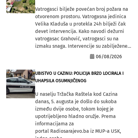
Vatrogasci bilježe povećan broj požara na
otvorenom prostoru. Vatrogasna jedinica
Velika Kladuša u protekla 24h bilježi čak
devet intervencija. Kako navodi dežurni
vatrogasac Grahović, vatrogasci su na
izmaku snaga. Intervencije su zabilježene...
06/08/2026
UBISTVO U CAZINU: POLICIJA BRZO LOCIRALA I
UHAPSILA OSUMNJIČENOG
U naselju Tržačka Raštela kod Cazina
danas, 5. augusta je došlo do sukoba
između dvije osobe, tokom kojeg je
upotrijebljeno hladno oružje. Prema
informacijama za
portal Radiosarajevo.ba iz MUP-a USK,