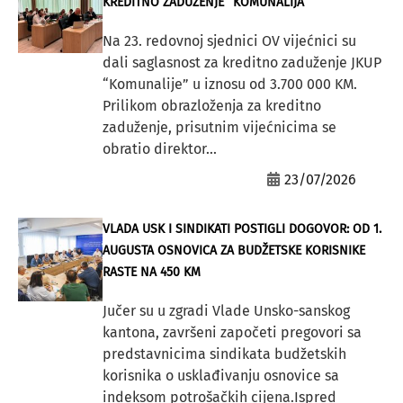
KREDITNO ZADUŽENJE “KOMUNALIJA”
Na 23. redovnoj sjednici OV vijećnici su
dali saglasnost za kreditno zaduženje JKUP
“Komunalije” u iznosu od 3.700 000 KM.
Prilikom obrazloženja za kreditno
zaduženje, prisutnim vijećnicima se
obratio direktor...
23/07/2026
VLADA USK I SINDIKATI POSTIGLI DOGOVOR: OD 1.
AUGUSTA OSNOVICA ZA BUDŽETSKE KORISNIKE
RASTE NA 450 KM
Jučer su u zgradi Vlade Unsko-sanskog
kantona, završeni započeti pregovori sa
predstavnicima sindikata budžetskih
korisnika o usklađivanju osnovice sa
indeksom potrošačkih cijena.Ispred