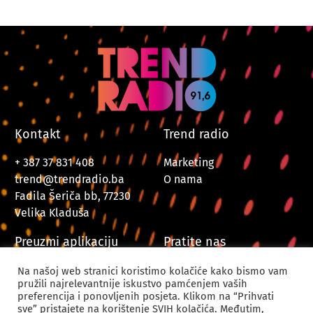
Kontakt
Trend radio
+ 387 37 831 408
Marketing
trend@trendradio.ba
O nama
Fadila Šeriča bb, 77230
Velika Kladuša
Preuzmi aplikaciju
Pratite nas
Na našoj web stranici koristimo kolačiće kako bismo vam
pružili najrelevantnije iskustvo pamćenjem vaših
preferencija i ponovljenih posjeta. Klikom na “Prihvati
sve” pristajete na korištenje SVIH kolačića. Međutim,