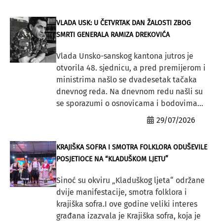
VLADA USK: U ČETVRTAK DAN ŽALOSTI ZBOG
SMRTI GENERALA RAMIZA DREKOVIĆA
Vlada Unsko-sanskog kantona jutros je
otvorila 48. sjednicu, a pred premijerom i
ministrima našlo se dvadesetak tačaka
dnevnog reda. Na dnevnom redu našli su
se sporazumi o osnovicama i bodovima...
29/07/2026
KRAJIŠKA SOFRA I SMOTRA FOLKLORA ODUŠEVILE
POSJETIOCE NA “KLADUŠKOM LJETU”
Sinoć su okviru „Kladuškog ljeta“ održane
dvije manifestacije, smotra folklora i
krajiška sofra.I ove godine veliki interes
građana izazvala je Krajiška sofra, koja je