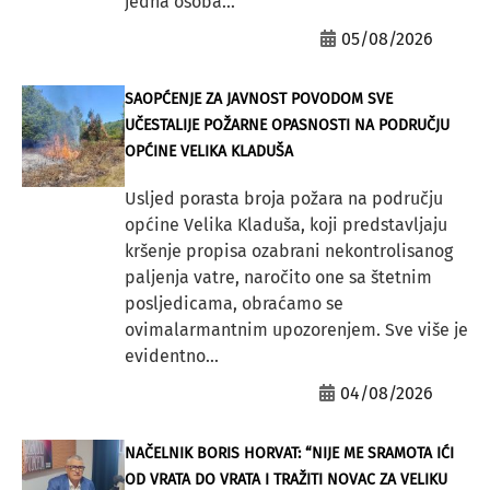
jedna osoba...
05/08/2026
SAOPĆENJE ZA JAVNOST POVODOM SVE
UČESTALIJE POŽARNE OPASNOSTI NA PODRUČJU
OPĆINE VELIKA KLADUŠA
Usljed porasta broja požara na području
općine Velika Kladuša, koji predstavljaju
kršenje propisa ozabrani nekontrolisanog
paljenja vatre, naročito one sa štetnim
posljedicama, obraćamo se
ovimalarmantnim upozorenjem. Sve više je
evidentno...
04/08/2026
NAČELNIK BORIS HORVAT: “NIJE ME SRAMOTA IĆI
OD VRATA DO VRATA I TRAŽITI NOVAC ZA VELIKU