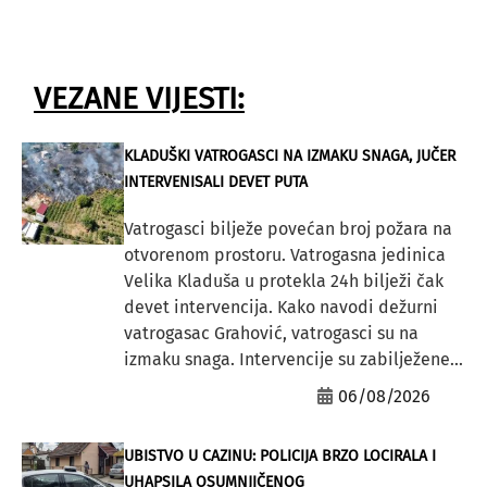
VEZANE VIJESTI:
KLADUŠKI VATROGASCI NA IZMAKU SNAGA, JUČER
INTERVENISALI DEVET PUTA
Vatrogasci bilježe povećan broj požara na
otvorenom prostoru. Vatrogasna jedinica
Velika Kladuša u protekla 24h bilježi čak
devet intervencija. Kako navodi dežurni
vatrogasac Grahović, vatrogasci su na
izmaku snaga. Intervencije su zabilježene...
06/08/2026
UBISTVO U CAZINU: POLICIJA BRZO LOCIRALA I
UHAPSILA OSUMNJIČENOG