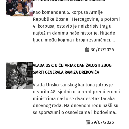
Kao komandant 5. korpusa Armije
Republike Bosne i Hercegovine, a potom i
4. korpusa, ostavio je neizbrisiv trag u
najtežim danima naše historije. Hiljade
ljudi, među kojima i brojni zvaničnici,...
30/07/2026
VLADA USK: U ČETVRTAK DAN ŽALOSTI ZBOG
SMRTI GENERALA RAMIZA DREKOVIĆA
Vlada Unsko-sanskog kantona jutros je
otvorila 48. sjednicu, a pred premijerom i
ministrima našlo se dvadesetak tačaka
dnevnog reda. Na dnevnom redu našli su
se sporazumi o osnovicama i bodovima...
29/07/2026