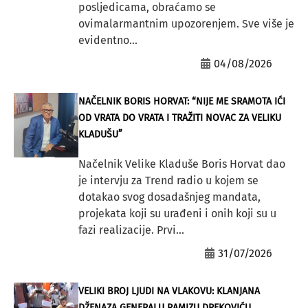
posljedicama, obraćamo se
ovimalarmantnim upozorenjem. Sve više je
evidentno...
04/08/2026
NAČELNIK BORIS HORVAT: “NIJE ME SRAMOTA IĆI
OD VRATA DO VRATA I TRAŽITI NOVAC ZA VELIKU
KLADUŠU”
Načelnik Velike Kladuše Boris Horvat dao
je intervju za Trend radio u kojem se
dotakao svog dosadašnjeg mandata,
projekata koji su urađeni i onih koji su u
fazi realizacije. Prvi...
31/07/2026
VELIKI BROJ LJUDI NA VLAKOVU: KLANJANA
DŽENAZA GENERALU RAMIZU DREKOVIĆU