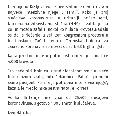
Ujedinjeno Kraljevstvo će ove sedmice otvoriti vrata
najveće intenzivne njege u zemlji. Kako je broj
slučajeva koronavirusa u Britaniji počeo rasti,
Nacionalna zdravstvena služba (NHS) shvatila je da
će im možda zafaliti nekoliko hiljada kreveta.Nadaju
se da je rješenje u velikom kongresnom prostoru u
londonskom ExCel centru. Terenska bolnica za
zaražene koronavirusom zvat će se NHS Nightingale.
Kada prostor bude u potpunosti opremljen imat će
4.000 kreveta.
“To neće biti bolnica u tradicionalnom smislu. Neće
biti ulaznih vrata, niti čekaonice. Bit će primani
samo pacijenti kojima je potrebna intenzivna njega”,
kazala je medicinska sestra Natalie Forrest.
Velika Britanija ima više od 25.400 slučajeva
koronavirusa, s gotovo 1.800 smrtnih slučajeva.
Izvor:Klix.ba