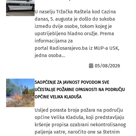
U naselju Tržačka Raštela kod Cazina
danas, 5. augusta je došlo do sukoba
između dvije osobe, tokom kojeg je
upotrijebljeno hladno oružje. Prema
informacijama za
portal Radiosarajevo.ba iz MUP-a USK,
jedna osoba...
05/08/2026
SAOPĆENJE ZA JAVNOST POVODOM SVE
UČESTALIJE POŽARNE OPASNOSTI NA PODRUČJU
OPĆINE VELIKA KLADUŠA
Usljed porasta broja požara na području
općine Velika Kladuša, koji predstavljaju
kršenje propisa ozabrani nekontrolisanog
paljenja vatre, naročito one sa štetnim