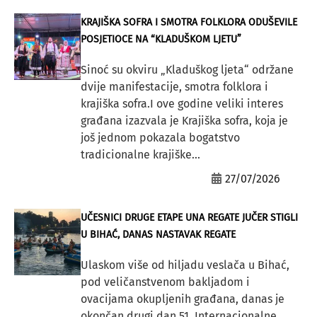
KRAJIŠKA SOFRA I SMOTRA FOLKLORA ODUŠEVILE
POSJETIOCE NA “KLADUŠKOM LJETU”
Sinoć su okviru „Kladuškog ljeta“ održane
dvije manifestacije, smotra folklora i
krajiška sofra.I ove godine veliki interes
građana izazvala je Krajiška sofra, koja je
još jednom pokazala bogatstvo
tradicionalne krajiške...
27/07/2026
UČESNICI DRUGE ETAPE UNA REGATE JUČER STIGLI
U BIHAĆ, DANAS NASTAVAK REGATE
Ulaskom više od hiljadu veslača u Bihać,
pod veličanstvenom bakljadom i
ovacijama okupljenih građana, danas je
okončan drugi dan 51. Internacionalne