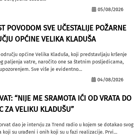
05/08/2026
ST POVODOM SVE UČESTALIJE POŽARNE
ČJU OPĆINE VELIKA KLADUŠA
odručju općine Velika Kladuša, koji predstavljaju kršenje
g paljenja vatre, naročito one sa štetnim posljedicama,
ozorenjem. Sve više je evidentno...
04/08/2026
AT: “NIJE ME SRAMOTA IĆI OD VRATA DO
AC ZA VELIKU KLADUŠU”
orvat dao je intervju za Trend radio u kojem se dotakao svog
ji su urađeni i onih koji su u fazi realizacije. Prvi...