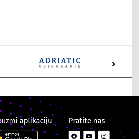
euzmi aplikaciju
Pratite nas