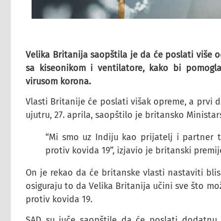
Velika Britanija saopštila je da će poslati više 
sa kiseonikom i ventilatore, kako bi pomogla
virusom korona.
Vlasti Britanije će poslati višak opreme, a prvi d
ujutru, 27. aprila, saopštilo je britansko Minista
“Mi smo uz Indiju kao prijatelj i partne
protiv kovida 19”, izjavio je britanski prem
On je rekao da će britanske vlasti nastaviti bli
osiguraju to da Velika Britanija učini sve što 
protiv kovida 19.
SAD su juče saopštile da će poslati dodatnu 