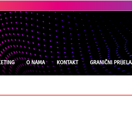
Ubistvo u Cazinu: Policija brzo locirala i uhapsila osumnjičenog
ETING
O NAMA
KONTAKT
GRANIČNI PRIJELA