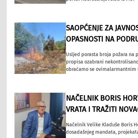
SAOPĆENJE ZA JAVNO
OPASNOSTI NA PODRU
Usljed porasta broja požara na p
propisa ozabrani nekontrolisano
obraćamo se ovimalarmantnim up
NAČELNIK BORIS HORV
VRATA I TRAŽITI NOV
Načelnik Velike Kladuše Boris H
dosadašnjeg mandata, projekata ko