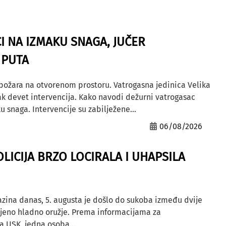
I NA IZMAKU SNAGA, JUČER
 PUTA
 požara na otvorenom prostoru. Vatrogasna jedinica Velika
ak devet intervencija. Kako navodi dežurni vatrogasac
u snaga. Intervencije su zabilježene...
06/08/2026
OLICIJA BRZO LOCIRALA I UHAPSILA
azina danas, 5. augusta je došlo do sukoba između dvije
ljeno hladno oružje. Prema informacijama za
a USK, jedna osoba...