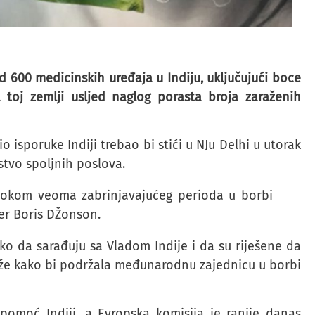
od 600 medicinskih uređaja u Indiju, uključujući boce
 toj zemlji usljed naglog porasta broja zaraženih
io isporuke Indiji trebao bi stići u NJu Delhi u utorak
rstvo spoljnih poslova.
r tokom veoma zabrinjavajućeg perioda u borbi
ijer Boris DŽonson.
sko da sarađuju sa Vladom Indije i da su riješene da
može kako bi podržala međunarodnu zajednicu u borbi
pomoć Indiji, a Evropska komisija je ranije danas