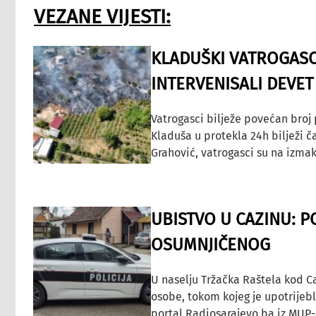
VEZANE VIJESTI:
KLADUŠKI VATROGASC
INTERVENISALI DEVET
Vatrogasci bilježe povećan broj
Kladuša u protekla 24h bilježi č
Grahović, vatrogasci su na izmak
UBISTVO U CAZINU: P
OSUMNJIČENOG
U naselju Tržačka Raštela kod C
osobe, tokom kojeg je upotrijeb
portal Radiosarajevo.ba iz MUP-