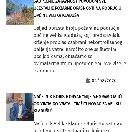
SAOPĆENJE ZA JAVNOST POVODOM SVE
UČESTALIJE POŽARNE OPASNOSTI NA PODRUČJU
OPĆINE VELIKA KLADUŠA
Usljed porasta broja požara na području
općine Velika Kladuša, koji predstavljaju
kršenje propisa ozabrani nekontrolisanog
paljenja vatre, naročito one sa štetnim
posljedicama, obraćamo se
ovimalarmantnim upozorenjem. Sve više je
evidentno...
04/08/2026
NAČELNIK BORIS HORVAT: “NIJE ME SRAMOTA IĆI
OD VRATA DO VRATA I TRAŽITI NOVAC ZA VELIKU
KLADUŠU”
Načelnik Velike Kladuše Boris Horvat dao
je intervju za Trend radio u kojem se