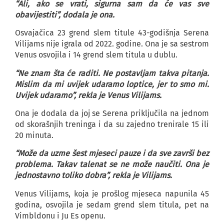
“Ali, ako se vrati, sigurna sam da će vas sve
obavijestiti”, dodala je ona.
Osvajačica 23 grend slem titule 43-godišnja Serena
Vilijams nije igrala od 2022. godine. Ona je sa sestrom
Venus osvojila i 14 grend slem titula u dublu.
“Ne znam šta će raditi. Ne postavljam takva pitanja.
Mislim da mi uvijek udaramo loptice, jer to smo mi.
Uvijek udaramo”, rekla je Venus Vilijams.
Ona je dodala da joj se Serena priključila na jednom
od skorašnjih treninga i da su zajedno trenirale 15 ili
20 minuta.
“Može da uzme šest mjeseci pauze i da sve završi bez
problema. Takav talenat se ne može naučiti. Ona je
jednostavno toliko dobra”, rekla je Vilijams.
Venus Vilijams, koja je prošlog mjeseca napunila 45
godina, osvojila je sedam grend slem titula, pet na
Vimbldonu i Ju Es openu.