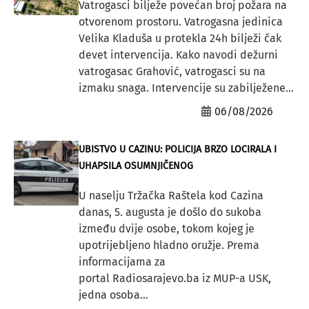
Vatrogasci bilježe povećan broj požara na
otvorenom prostoru. Vatrogasna jedinica
Velika Kladuša u protekla 24h bilježi čak
devet intervencija. Kako navodi dežurni
vatrogasac Grahović, vatrogasci su na
izmaku snaga. Intervencije su zabilježene...
06/08/2026
UBISTVO U CAZINU: POLICIJA BRZO LOCIRALA I
UHAPSILA OSUMNJIČENOG
U naselju Tržačka Raštela kod Cazina
danas, 5. augusta je došlo do sukoba
između dvije osobe, tokom kojeg je
upotrijebljeno hladno oružje. Prema
informacijama za
portal Radiosarajevo.ba iz MUP-a USK,
jedna osoba...