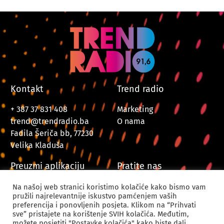
Kontakt
Trend radio
+ 387 37 831 408
Marketing
trend@trendradio.ba
O nama
Fadila Šeriča bb, 77230
Velika Kladuša
Preuzmi aplikaciju
Pratite nas
Na našoj web stranici koristimo kolačiće kako bismo vam
pružili najrelevantnije iskustvo pamćenjem vaših
preferencija i ponovljenih posjeta. Klikom na “Prihvati
sve” pristajete na korištenje SVIH kolačića. Međutim,
možete posjetiti "Postavke kolačića" kako biste dali