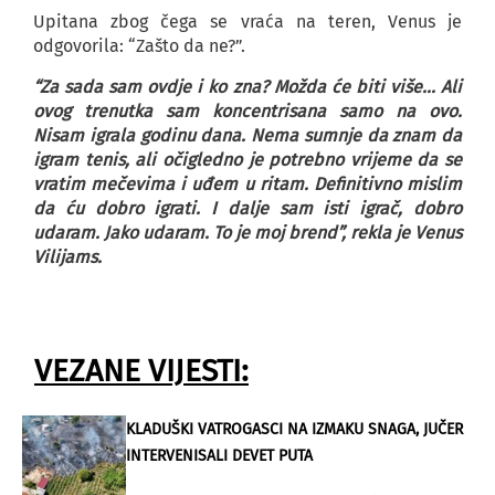
Upitana zbog čega se vraća na teren, Venus je
odgovorila: “Zašto da ne?”.
“Za sada sam ovdje i ko zna? Možda će biti više… Ali
ovog trenutka sam koncentrisana samo na ovo.
Nisam igrala godinu dana. Nema sumnje da znam da
igram tenis, ali očigledno je potrebno vrijeme da se
vratim mečevima i uđem u ritam. Definitivno mislim
da ću dobro igrati. I dalje sam isti igrač, dobro
udaram. Jako udaram. To je moj brend”, rekla je Venus
Vilijams.
VEZANE VIJESTI:
KLADUŠKI VATROGASCI NA IZMAKU SNAGA, JUČER
INTERVENISALI DEVET PUTA