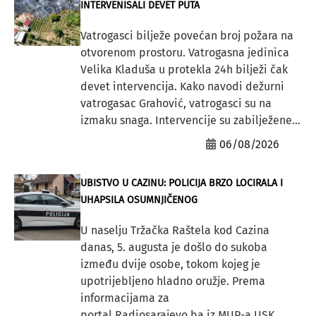
INTERVENISALI DEVET PUTA
Vatrogasci bilježe povećan broj požara na
otvorenom prostoru. Vatrogasna jedinica
Velika Kladuša u protekla 24h bilježi čak
devet intervencija. Kako navodi dežurni
vatrogasac Grahović, vatrogasci su na
izmaku snaga. Intervencije su zabilježene...
06/08/2026
UBISTVO U CAZINU: POLICIJA BRZO LOCIRALA I
UHAPSILA OSUMNJIČENOG
U naselju Tržačka Raštela kod Cazina
danas, 5. augusta je došlo do sukoba
između dvije osobe, tokom kojeg je
upotrijebljeno hladno oružje. Prema
informacijama za
portal Radiosarajevo.ba iz MUP-a USK,