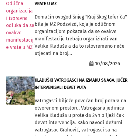
VRATE U MZ
Domaćin ovogodišnjeg "Krajiškog teferiča"
bila je MZ Podzvizd, koja je odličnom
organizacijom pokazala da se ovakve
manifestacije trebaju organizirati van
Velike Kladuše a da to istovremeno neće
utjecati na broj...
10/08/2026
KLADUŠKI VATROGASCI NA IZMAKU SNAGA, JUČER
INTERVENISALI DEVET PUTA
Vatrogasci bilježe povećan broj požara na
otvorenom prostoru. Vatrogasna jedinica
Velika Kladuša u protekla 24h bilježi čak
devet intervencija. Kako navodi dežurni
vatrogasac Grahović, vatrogasci su na