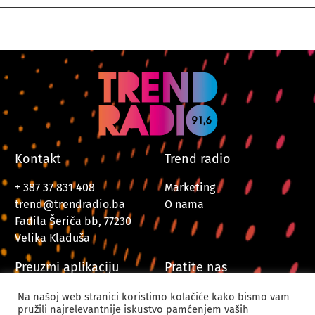
Kontakt
Trend radio
+ 387 37 831 408
Marketing
trend@trendradio.ba
O nama
Fadila Šeriča bb, 77230
Velika Kladuša
Preuzmi aplikaciju
Pratite nas
Na našoj web stranici koristimo kolačiće kako bismo vam
pružili najrelevantnije iskustvo pamćenjem vaših