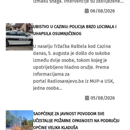
izmaku snaga. Intervencije su zabilježene...
06/08/2026
UBISTVO U CAZINU: POLICIJA BRZO LOCIRALA I
UHAPSILA OSUMNJIČENOG
U naselju Tržačka Raštela kod Cazina
danas, 5. augusta je došlo do sukoba
između dvije osobe, tokom kojeg je
upotrijebljeno hladno oružje. Prema
informacijama za
portal Radiosarajevo.ba iz MUP-a USK,
jedna osoba...
05/08/2026
SAOPĆENJE ZA JAVNOST POVODOM SVE
UČESTALIJE POŽARNE OPASNOSTI NA PODRUČJU
OPĆINE VELIKA KLADUŠA