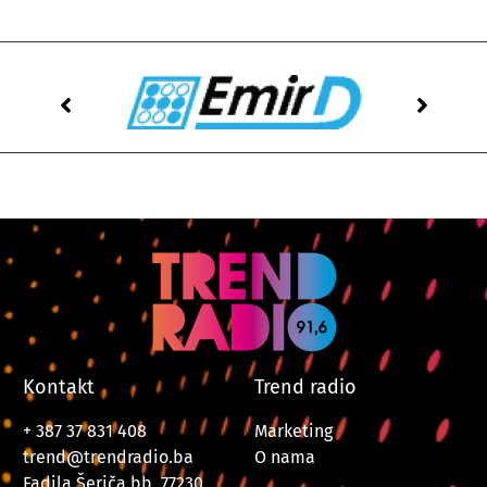
Kontakt
Trend radio
+ 387 37 831 408
Marketing
trend@trendradio.ba
O nama
Fadila Šeriča bb, 77230