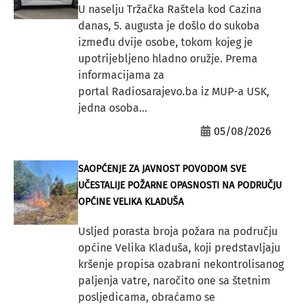
U naselju Tržačka Raštela kod Cazina
danas, 5. augusta je došlo do sukoba
između dvije osobe, tokom kojeg je
upotrijebljeno hladno oružje. Prema
informacijama za
portal Radiosarajevo.ba iz MUP-a USK,
jedna osoba...
05/08/2026
SAOPĆENJE ZA JAVNOST POVODOM SVE
UČESTALIJE POŽARNE OPASNOSTI NA PODRUČJU
OPĆINE VELIKA KLADUŠA
Usljed porasta broja požara na području
općine Velika Kladuša, koji predstavljaju
kršenje propisa ozabrani nekontrolisanog
paljenja vatre, naročito one sa štetnim
posljedicama, obraćamo se