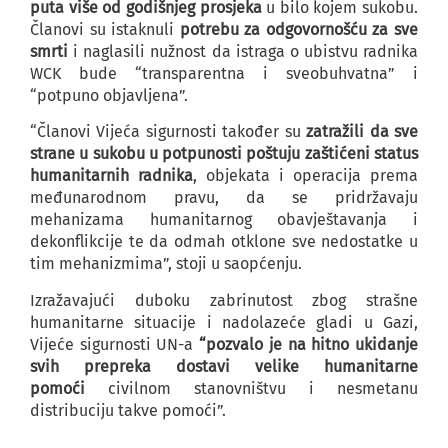
puta više od godišnjeg prosjeka
u bilo kojem sukobu.
Članovi su istaknuli
potrebu za odgovornošću za sve
smrti
i naglasili nužnost da istraga o ubistvu radnika
WCK bude “transparentna i sveobuhvatna” i
“potpuno objavljena”.
“Članovi Vijeća sigurnosti također su
zatražili da sve
strane u sukobu u potpunosti poštuju zaštićeni status
humanitarnih radnika
, objekata i operacija prema
međunarodnom pravu, da se pridržavaju
mehanizama humanitarnog obavještavanja i
dekonflikcije te da odmah otklone sve nedostatke u
tim mehanizmima”, stoji u saopćenju.
Izražavajući duboku zabrinutost zbog strašne
humanitarne situacije i nadolazeće gladi u Gazi,
Vijeće sigurnosti UN-a
“pozvalo je na hitno ukidanje
svih prepreka dostavi velike humanitarne
pomoći
civilnom stanovništvu i nesmetanu
distribuciju takve pomoći”.