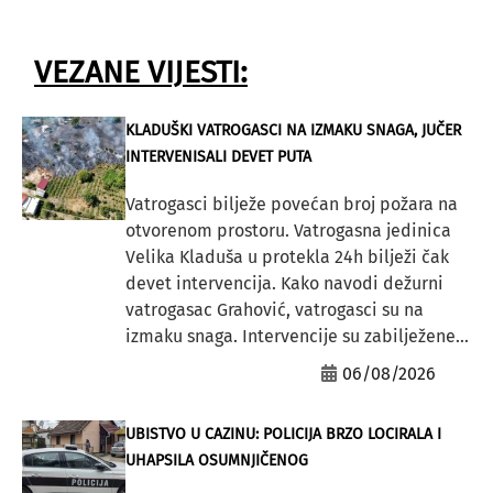
VEZANE VIJESTI:
KLADUŠKI VATROGASCI NA IZMAKU SNAGA, JUČER
INTERVENISALI DEVET PUTA
Vatrogasci bilježe povećan broj požara na
otvorenom prostoru. Vatrogasna jedinica
Velika Kladuša u protekla 24h bilježi čak
devet intervencija. Kako navodi dežurni
vatrogasac Grahović, vatrogasci su na
izmaku snaga. Intervencije su zabilježene...
06/08/2026
UBISTVO U CAZINU: POLICIJA BRZO LOCIRALA I
UHAPSILA OSUMNJIČENOG