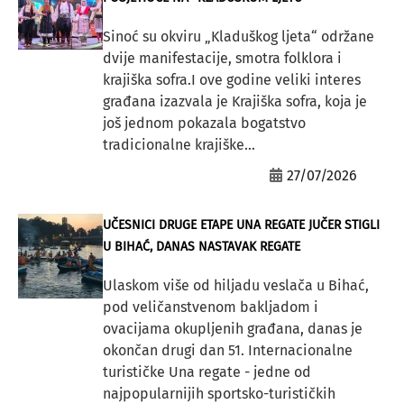
Sinoć su okviru „Kladuškog ljeta“ održane
dvije manifestacije, smotra folklora i
krajiška sofra.I ove godine veliki interes
građana izazvala je Krajiška sofra, koja je
još jednom pokazala bogatstvo
tradicionalne krajiške...
27/07/2026
UČESNICI DRUGE ETAPE UNA REGATE JUČER STIGLI
U BIHAĆ, DANAS NASTAVAK REGATE
Ulaskom više od hiljadu veslača u Bihać,
pod veličanstvenom bakljadom i
ovacijama okupljenih građana, danas je
okončan drugi dan 51. Internacionalne
turističke Una regate - jedne od
najpopularnijih sportsko-turističkih