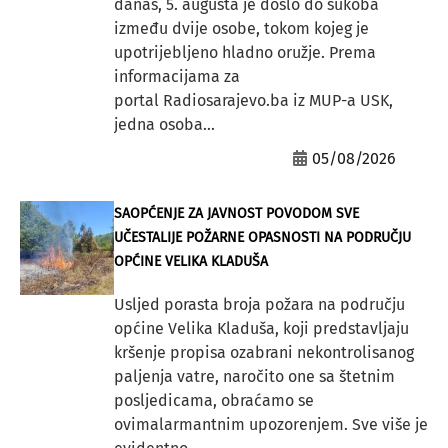
danas, 5. augusta je došlo do sukoba
između dvije osobe, tokom kojeg je
upotrijebljeno hladno oružje. Prema
informacijama za
portal Radiosarajevo.ba iz MUP-a USK,
jedna osoba...
05/08/2026
SAOPĆENJE ZA JAVNOST POVODOM SVE
UČESTALIJE POŽARNE OPASNOSTI NA PODRUČJU
OPĆINE VELIKA KLADUŠA
Usljed porasta broja požara na području
općine Velika Kladuša, koji predstavljaju
kršenje propisa ozabrani nekontrolisanog
paljenja vatre, naročito one sa štetnim
posljedicama, obraćamo se
ovimalarmantnim upozorenjem. Sve više je