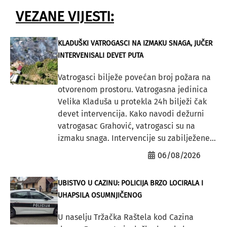
VEZANE VIJESTI:
KLADUŠKI VATROGASCI NA IZMAKU SNAGA, JUČER
INTERVENISALI DEVET PUTA
Vatrogasci bilježe povećan broj požara na
otvorenom prostoru. Vatrogasna jedinica
Velika Kladuša u protekla 24h bilježi čak
devet intervencija. Kako navodi dežurni
vatrogasac Grahović, vatrogasci su na
izmaku snaga. Intervencije su zabilježene...
06/08/2026
UBISTVO U CAZINU: POLICIJA BRZO LOCIRALA I
UHAPSILA OSUMNJIČENOG
U naselju Tržačka Raštela kod Cazina