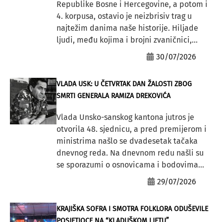
Republike Bosne i Hercegovine, a potom i
4. korpusa, ostavio je neizbrisiv trag u
najtežim danima naše historije. Hiljade
ljudi, među kojima i brojni zvaničnici,...
30/07/2026
VLADA USK: U ČETVRTAK DAN ŽALOSTI ZBOG
SMRTI GENERALA RAMIZA DREKOVIĆA
Vlada Unsko-sanskog kantona jutros je
otvorila 48. sjednicu, a pred premijerom i
ministrima našlo se dvadesetak tačaka
dnevnog reda. Na dnevnom redu našli su
se sporazumi o osnovicama i bodovima...
29/07/2026
KRAJIŠKA SOFRA I SMOTRA FOLKLORA ODUŠEVILE
POSJETIOCE NA “KLADUŠKOM LJETU”