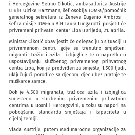
i Hercegovine Selmo Cikotić, ambasadorica Austrije
u BiH Ulrike Hartmann, šef osoblja IOM-a/pomoćnik
generalnog sekretara iz Ženeve Eugenio Ambrosi i
šefica misije IOM-a u BiH Laura Lungarotti, posjetit će
privremeni prihvatni centar Lipa u srijedu, 21. aprila.
Ministar Cikotić obavijestit će delegaciju o situaciji u
privremenom centru gdje su trenutno smješteni
migranti, tražioci azila i izbjeglice te o napretku u
uspostavljanju službenog privremenog prihvatnog
centra Lipa, koji je predviđen za smještaj 1.500 ljudi,
uključujući porodice sa djecom, djecu bez pratnje te
muškarce samce.
Dok je 4.500 migranata, tražioca azila i izbjeglica
smješteno u službenim privremenim prihvatnim
centrima u Bosni i Hercegovini, u toku su napori na
poboljšanju standarda smještaja i kapaciteta u
cijeloj zemlji.
Vlada Austrije, putem Međunarodne organizacije za