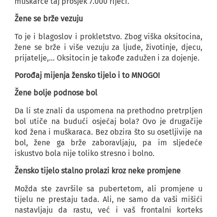
muškarce taj prosjek 7.000 riječi.
Žene se brže vezuju
To je i blagoslov i prokletstvo. Zbog viška oksitocina,
žene se brže i više vezuju za ljude, životinje, djecu,
prijatelje,… Oksitocin je takođe zadužen i za dojenje.
Porođaj mijenja žensko tijelo i to MNOGO!
Žene bolje podnose bol
Da li ste znali da uspomena na prethodno pretrpljen
bol utiče na budući osjećaj bola? Ovo je drugačije
kod žena i muškaraca. Bez obzira što su osetljivije na
bol, žene ga brže zaboravljaju, pa im sljedeće
iskustvo bola nije toliko stresno i bolno.
Žensko tijelo stalno prolazi kroz neke promjene
Možda ste završile sa pubertetom, ali promjene u
tijelu ne prestaju tada. Ali, ne samo da vaši mišići
nastavljaju da rastu, već i vaš frontalni korteks