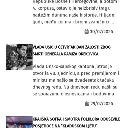
Republike Bosne i Hercegovine, a potom i
4. korpusa, ostavio je neizbrisiv trag u
najtežim danima naše historije. Hiljade
ljudi, među kojima i brojni zvaničnici,...
30/07/2026
VLADA USK: U ČETVRTAK DAN ŽALOSTI ZBOG
SMRTI GENERALA RAMIZA DREKOVIĆA
Vlada Unsko-sanskog kantona jutros je
otvorila 48. sjednicu, a pred premijerom i
ministrima našlo se dvadesetak tačaka
dnevnog reda. Na dnevnom redu našli su
se sporazumi o osnovicama i bodovima...
29/07/2026
KRAJIŠKA SOFRA I SMOTRA FOLKLORA ODUŠEVILE
POSJETIOCE NA “KLADUŠKOM LJETU”