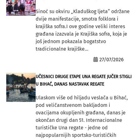
Sinoć su okviru „Kladuškog ljeta“ održane
dvije manifestacije, smotra folklora i
krajiška sofra.I ove godine veliki interes
građana izazvala je Krajiška sofra, koja je
još jednom pokazala bogatstvo
tradicionalne krajiške...
27/07/2026
UČESNICI DRUGE ETAPE UNA REGATE JUČER STIGLI
U BIHAĆ, DANAS NASTAVAK REGATE
Ulaskom više od hiljadu veslača u Bihać,
pod veličanstvenom bakljadom i
ovacijama okupljenih građana, danas je
okončan drugi dan 51. Internacionalne
turističke Una regate - jedne od
najpopularnijih sportsko-turističkih