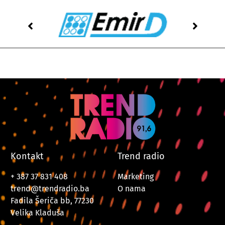
Kontakt
Trend radio
+ 387 37 831 408
Marketing
trend@trendradio.ba
O nama
Fadila Šeriča bb, 77230
Velika Kladuša