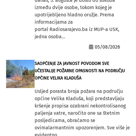
danas, 5. augusta je došlo do sukoba
između dvije osobe, tokom kojeg je
upotrijebljeno hladno oružje. Prema
informacijama za
portal Radiosarajevo.ba iz MUP-a USK,
jedna osoba...
05/08/2026
SAOPĆENJE ZA JAVNOST POVODOM SVE
UČESTALIJE POŽARNE OPASNOSTI NA PODRUČJU
OPĆINE VELIKA KLADUŠA
Usljed porasta broja požara na području
općine Velika Kladuša, koji predstavljaju
kršenje propisa ozabrani nekontrolisanog
paljenja vatre, naročito one sa štetnim
posljedicama, obraćamo se
ovimalarmantnim upozorenjem. Sve više je
evidentno...