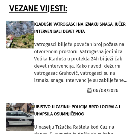
VEZANE VIJESTI:
KLADUŠKI VATROGASCI NA IZMAKU SNAGA, JUČER
INTERVENISALI DEVET PUTA
Vatrogasci bilježe povećan broj požara na
otvorenom prostoru. Vatrogasna jedinica
Velika Kladuša u protekla 24h bilježi čak
devet intervencija. Kako navodi dežurni
vatrogasac Grahović, vatrogasci su na
izmaku snaga. Intervencije su zabilježene...
06/08/2026
UBISTVO U CAZINU: POLICIJA BRZO LOCIRALA I
UHAPSILA OSUMNJIČENOG
U naselju Tržačka Raštela kod Cazina