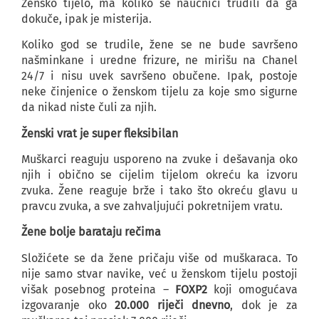
Žensko tijelo, ma koliko se naučnici trudili da ga
dokuče, ipak je misterija.
Koliko god se trudile, žene se ne bude savršeno
našminkane i uredne frizure, ne mirišu na Chanel
24/7 i nisu uvek savršeno obučene. Ipak, postoje
neke činjenice o ženskom tijelu za koje smo sigurne
da nikad niste čuli za njih.
Ženski vrat je super fleksibilan
Muškarci reaguju usporeno na zvuke i dešavanja oko
njih i obično se cijelim tijelom okreću ka izvoru
zvuka. Žene reaguje brže i tako što okreću glavu u
pravcu zvuka, a sve zahvaljujući pokretnijem vratu.
Žene bolje barataju rečima
Složićete se da žene pričaju više od muškaraca. To
nije samo stvar navike, već u ženskom tijelu postoji
višak posebnog proteina –
FOXP2
koji omogućava
izgovaranje oko
20.000 riječi dnevno
, dok je za