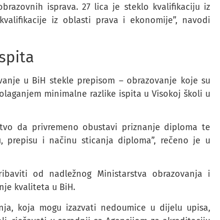
azovnih isprava. 27 lica je steklo kvalifikaciju iz
kvalifikacije iz oblasti prava i ekonomije”, navodi
spita
anje u BiH stekle prepisom – obrazovanje koje su
 polaganjem minimalne razlike ispita u Visokoj školi u
rstvo da privremeno obustavi priznanje diploma te
, prepisu i načinu sticanja diploma”, rečeno je u
ribaviti od nadležnog Ministarstva obrazovanja i
je kvaliteta u BiH.
ja, koja mogu izazvati nedoumice u dijelu upisa,