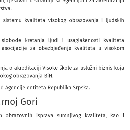
li, rješavati u saradnji sa Agencijom za akreditaciju
stva.
sistemu kvaliteta visokog obrazovanja i ljudskih
slobode kretanja ljudi i usaglašenosti kvaliteta
e asocijacije za obezbjeđenje kvaliteta u visokom
ja o akreditaciji Visoke škole za uslužni biznis koja
isokog obrazovanja BiH.
od Agencije entiteta Republika Srpska.
Crnoj Gori
obrazovnih isprava sumnjivog kvaliteta, kao i