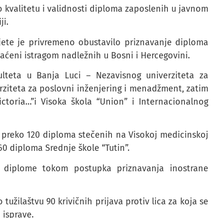
o kvalitetu i validnosti diploma zaposlenih u javnom
ji.
jete je privremeno obustavilo priznavanje diploma
aćeni istragom nadležnih u Bosni i Hercegovini.
ulteta u Banja Luci – Nezavisnog univerziteta za
erziteta za poslovni inženjering i menadžment, zatim
ictoria…”i Visoka škola “Union” i Internacionalnog
 preko 120 diploma stečenih na Visokoj medicinskoj
 60 diploma Srednje škole “Tutin”.
ane diplome tokom postupka priznavanja inostrane
 tužilaštvu 90 krivičnih prijava protiv lica za koja se
 isprave.