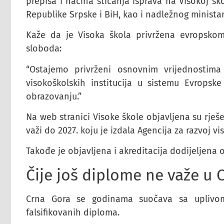
prepisa i načina sticanja isprava na Visokoj ško
Republike Srpske i BiH, kao i nadležnog ministar
Kaže da je Visoka škola privržena evropskom 
sloboda:
“Ostajemo privrženi osnovnim vrijednostima 
visokoškolskih institucija u sistemu Evropsk
obrazovanju.”
Na web stranici Visoke škole objavljena su rješen
važi do 2027. koju je izdala Agencija za razvoj v
Takođe je objavljena i akreditacija dodijeljena 
Čije još diplome ne važe u 
Crna Gora se godinama suočava sa uplivom 
falsifikovanih diploma.