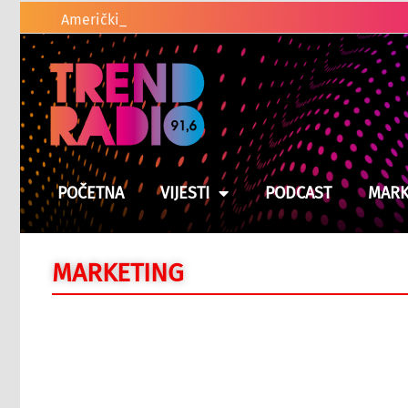
Američki zakonodavci traže od Trumpa
POČETNA
VIJESTI
PODCAST
MARK
MARKETING