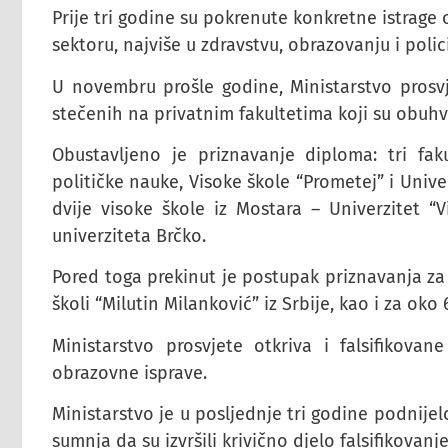
Prije tri godine su pokrenute konkretne istrage 
sektoru, najviše u zdravstvu, obrazovanju i polici
U novembru prošle godine, Ministarstvo prosv
stečenih na privatnim fakultetima koji su obuhv
Obustavljeno je priznavanje diploma: tri fak
političke nauke, Visoke škole “Prometej” i Univ
dvije visoke škole iz Mostara – Univerzitet “V
univerziteta Brčko.
Pored toga prekinut je postupak priznavanja za
školi “Milutin Milanković” iz Srbije, kao i za oko
Ministarstvo prosvjete otkriva i falsifikov
obrazovne isprave.
Ministarstvo je u posljednje tri godine podnijelo
sumnja da su izvršili krivično djelo falsifikovanje