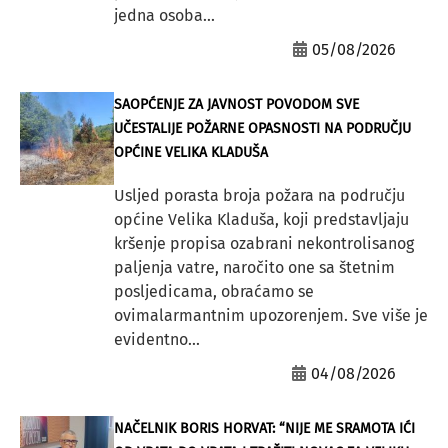
jedna osoba...
05/08/2026
SAOPĆENJE ZA JAVNOST POVODOM SVE
UČESTALIJE POŽARNE OPASNOSTI NA PODRUČJU
OPĆINE VELIKA KLADUŠA
Usljed porasta broja požara na području
općine Velika Kladuša, koji predstavljaju
kršenje propisa ozabrani nekontrolisanog
paljenja vatre, naročito one sa štetnim
posljedicama, obraćamo se
ovimalarmantnim upozorenjem. Sve više je
evidentno...
04/08/2026
NAČELNIK BORIS HORVAT: “NIJE ME SRAMOTA IĆI