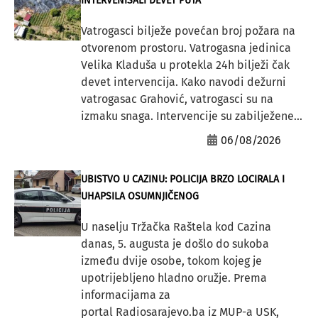
INTERVENISALI DEVET PUTA
Vatrogasci bilježe povećan broj požara na
otvorenom prostoru. Vatrogasna jedinica
Velika Kladuša u protekla 24h bilježi čak
devet intervencija. Kako navodi dežurni
vatrogasac Grahović, vatrogasci su na
izmaku snaga. Intervencije su zabilježene...
06/08/2026
UBISTVO U CAZINU: POLICIJA BRZO LOCIRALA I
UHAPSILA OSUMNJIČENOG
U naselju Tržačka Raštela kod Cazina
danas, 5. augusta je došlo do sukoba
između dvije osobe, tokom kojeg je
upotrijebljeno hladno oružje. Prema
informacijama za
portal Radiosarajevo.ba iz MUP-a USK,