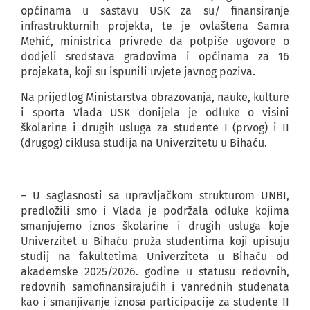
općinama u sastavu USK za su/ finansiranje
infrastrukturnih projekta, te je ovlaštena Samra
Mehić, ministrica privrede da potpiše ugovore o
dodjeli sredstava gradovima i općinama za 16
projekata, koji su ispunili uvjete javnog poziva.
Na prijedlog Ministarstva obrazovanja, nauke, kulture
i sporta Vlada USK donijela je odluke o visini
školarine i drugih usluga za studente I (prvog) i II
(drugog) ciklusa studija na Univerzitetu u Bihaću.
– U saglasnosti sa upravljačkom strukturom UNBI,
predložili smo i Vlada je podržala odluke kojima
smanjujemo iznos školarine i drugih usluga koje
Univerzitet u Bihaću pruža studentima koji upisuju
studij na fakultetima Univerziteta u Bihaću od
akademske 2025/2026. godine u statusu redovnih,
redovnih samofinansirajućih i vanrednih studenata
kao i smanjivanje iznosa participacije za studente II