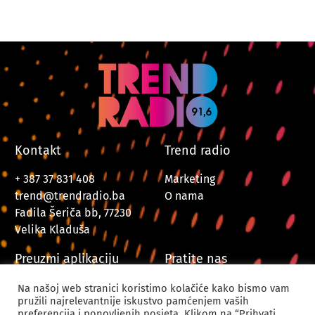
Kontakt
Trend radio
+ 387 37 831 408
Marketing
trend@trendradio.ba
O nama
Fadila Šeriča bb, 77230
Velika Kladuša
Preuzmi aplikaciju
Pratite nas
Na našoj web stranici koristimo kolačiće kako bismo vam
pružili najrelevantnije iskustvo pamćenjem vaših
preferencija i ponovljenih posjeta. Klikom na “Prihvati