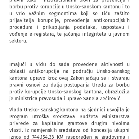
borbu protiv korupcije u Unsko-sanskom kantonu i to
u vrlo važnim segmentima koji se tiču zaštite
prijavitelja korupcije, provođenja antikorupcijskih
procedura i prikupljanja podataka, uspostavu i
vođenje e-registara, te jačanja integriteta u javnom
sektoru.
Imajući u vidu do sada provedene aktivnosti u
oblasti antikorupcije na području Unsko-sanskog
kantona upravo kroz ovaj Zakon jačaju se i stvaraju
pravni osnovi za dalja postupanja Ureda za borbu
protiv korupcije Unsko-sanskog kantona, obrazložila
je ministrica pravosuđa i uprave Sanela Zećirević.
Vlada Unsko- sanskog kantona na sjednici usvojila je
Program utroška sredstava Budžeta Ministarstva
privrede za kapitalne grantove drugim nivoima
vlasti. Iz namjenskih sredstava od koncesija ukupni
iznos od 744.154,33 KM raspoređen je gradovima i