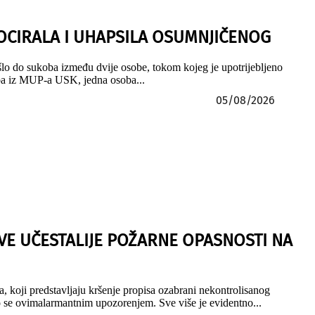
LOCIRALA I UHAPSILA OSUMNJIČENOG
šlo do sukoba između dvije osobe, tokom kojeg je upotrijebljeno
.ba iz MUP-a USK, jedna osoba...
05/08/2026
E UČESTALIJE POŽARNE OPASNOSTI NA
, koji predstavljaju kršenje propisa ozabrani nekontrolisanog
mo se ovimalarmantnim upozorenjem. Sve više je evidentno...