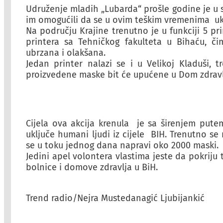
Udruženje mladih „Lubarda“ prošle godine je u sk
im omogućili da se u ovim teškim vremenima ukl
Na području Krajine trenutno je u funkciji 5 pr
printera sa Tehničkog fakulteta u Bihaću, č
ubrzana i olakšana.
Jedan printer nalazi se i u Velikoj Kladuši, t
proizvedene maske bit će upućene u Dom zdravlj
Cijela ova akcija krenula je sa širenjem put
uključe humani ljudi iz cijele BIH. Trenutno se
se u toku jednog dana napravi oko 2000 maski.
Jedini apel volontera vlastima jeste da pokriju t
bolnice i domove zdravlja u BiH.
Trend radio/Nejra Mustedanagić Ljubijankić