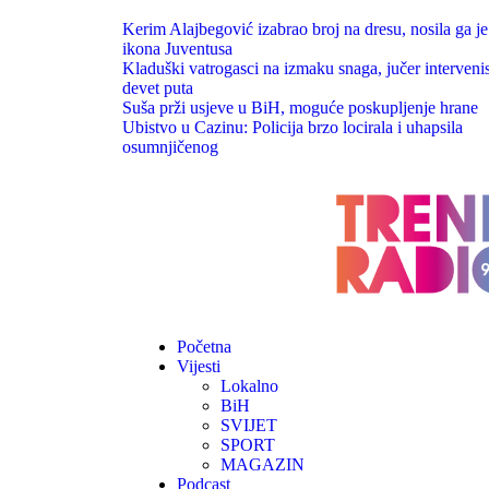
Kerim Alajbegović izabrao broj na dresu, nosila ga je
ikona Juventusa
Kladuški vatrogasci na izmaku snaga, jučer intervenis
devet puta
Suša prži usjeve u BiH, moguće poskupljenje hrane
Ubistvo u Cazinu: Policija brzo locirala i uhapsila
osumnjičenog
Početna
Vijesti
Lokalno
BiH
SVIJET
SPORT
MAGAZIN
Podcast