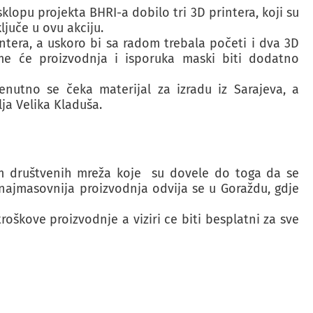
lopu projekta BHRI-a dobilo tri 3D printera, koji su
juče u ovu akciju.
intera, a uskoro bi sa radom trebala početi i dva 3D
ime će proizvodnja i isporuka maski biti dodatno
renutno se čeka materijal za izradu iz Sarajeva, a
a Velika Kladuša.
em društvenih mreža koje su dovele do toga da se
 najmasovnija proizvodnja odvija se u Goraždu, gdje
roškove proizvodnje a viziri ce biti besplatni za sve