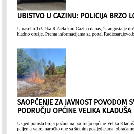
UBISTVO U CAZINU: POLICIJA BRZO 
U naselju Tržačka Raštela kod Cazina danas, 5. augusta je do
hladno oružje. Prema informacijama za portal Radiosarajevo
SAOPĆENJE ZA JAVNOST POVODOM SV
PODRUČJU OPĆINE VELIKA KLADUŠA
Usljed porasta broja požara na području općine Velika Kladuša
paljenja vatre, naročito one sa štetnim posljedicama, obraća