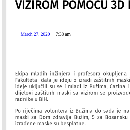
VIZIROM POMOĆU 3D 
March 27, 2020
7:38 am
Ekipa mladih inžinjera i profesora okupljen
Fakulteta dala je ideju o izradi zaštitnih mask
ideje uključili su se i mladi iz Bužima, Cazina 
dijelovi zaštitnh maski sa vizirom se proizvo
radnike u BIH.
Po riječima volontera iz Bužima do sada je na
maski za Dom zdravlja Bužim, 5 za Bosansku K
izrađene maske su besplatne.