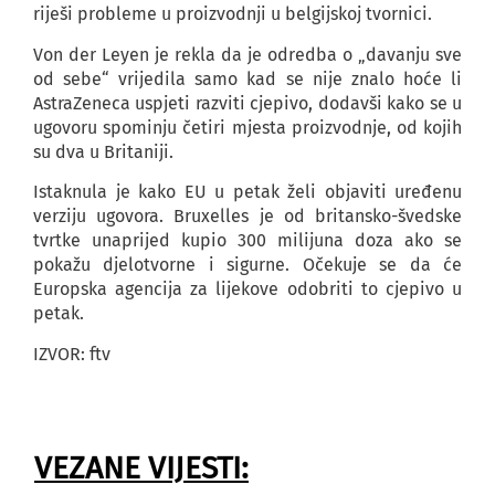
riješi probleme u proizvodnji u belgijskoj tvornici.
Von der Leyen je rekla da je odredba o „davanju sve
od sebe“ vrijedila samo kad se nije znalo hoće li
AstraZeneca uspjeti razviti cjepivo, dodavši kako se u
ugovoru spominju četiri mjesta proizvodnje, od kojih
su dva u Britaniji.
Istaknula je kako EU u petak želi objaviti uređenu
verziju ugovora. Bruxelles je od britansko-švedske
tvrtke unaprijed kupio 300 milijuna doza ako se
pokažu djelotvorne i sigurne. Očekuje se da će
Europska agencija za lijekove odobriti to cjepivo u
petak.
IZVOR: ftv
VEZANE VIJESTI: