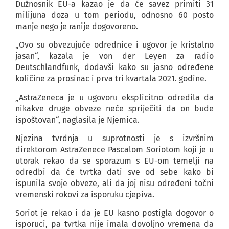
Dužnosnik EU-a kazao je da će savez primiti 31
milijuna doza u tom periodu, odnosno 60 posto
manje nego je ranije dogovoreno.
„Ovo su obvezujuće odrednice i ugovor je kristalno
jasan“, kazala je von der Leyen za radio
Deutschlandfunk, dodavši kako su jasno određene
količine za prosinac i prva tri kvartala 2021. godine.
„AstraZeneca je u ugovoru eksplicitno odredila da
nikakve druge obveze neće spriječiti da on bude
ispoštovan“, naglasila je Njemica.
Njezina tvrdnja u suprotnosti je s izvršnim
direktorom AstraZenece Pascalom Soriotom koji je u
utorak rekao da se sporazum s EU-om temelji na
odredbi da će tvrtka dati sve od sebe kako bi
ispunila svoje obveze, ali da joj nisu određeni točni
vremenski rokovi za isporuku cjepiva.
Soriot je rekao i da je EU kasno postigla dogovor o
isporuci, pa tvrtka nije imala dovoljno vremena da