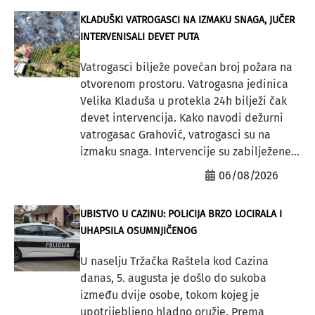
KLADUŠKI VATROGASCI NA IZMAKU SNAGA, JUČER
INTERVENISALI DEVET PUTA
Vatrogasci bilježe povećan broj požara na
otvorenom prostoru. Vatrogasna jedinica
Velika Kladuša u protekla 24h bilježi čak
devet intervencija. Kako navodi dežurni
vatrogasac Grahović, vatrogasci su na
izmaku snaga. Intervencije su zabilježene...
06/08/2026
UBISTVO U CAZINU: POLICIJA BRZO LOCIRALA I
UHAPSILA OSUMNJIČENOG
U naselju Tržačka Raštela kod Cazina
danas, 5. augusta je došlo do sukoba
između dvije osobe, tokom kojeg je
upotrijebljeno hladno oružje. Prema