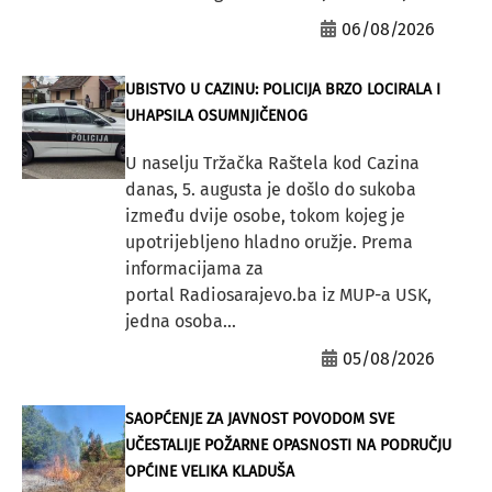
06/08/2026
UBISTVO U CAZINU: POLICIJA BRZO LOCIRALA I
UHAPSILA OSUMNJIČENOG
U naselju Tržačka Raštela kod Cazina
danas, 5. augusta je došlo do sukoba
između dvije osobe, tokom kojeg je
upotrijebljeno hladno oružje. Prema
informacijama za
portal Radiosarajevo.ba iz MUP-a USK,
jedna osoba...
05/08/2026
SAOPĆENJE ZA JAVNOST POVODOM SVE
UČESTALIJE POŽARNE OPASNOSTI NA PODRUČJU
OPĆINE VELIKA KLADUŠA