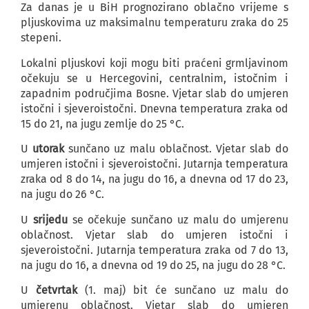
Za danas je u BiH prognozirano oblačno vrijeme s
pljuskovima uz maksimalnu temperaturu zraka do 25
stepeni.
Lokalni pljuskovi koji mogu biti praćeni grmljavinom
očekuju se u Hercegovini, centralnim, istočnim i
zapadnim područjima Bosne. Vjetar slab do umjeren
istočni i sjeveroistočni. Dnevna temperatura zraka od
15 do 21, na jugu zemlje do 25 °C.
U
utorak
sunčano uz malu oblačnost. Vjetar slab do
umjeren istočni i sjeveroistočni. Jutarnja temperatura
zraka od 8 do 14, na jugu do 16, a dnevna od 17 do 23,
na jugu do 26 °C.
U
srijedu
se očekuje sunčano uz malu do umjerenu
oblačnost. Vjetar slab do umjeren istočni i
sjeveroistočni. Jutarnja temperatura zraka od 7 do 13,
na jugu do 16, a dnevna od 19 do 25, na jugu do 28 °C.
U
četvrtak
(1. maj) bit će sunčano uz malu do
umjerenu oblačnost. Vjetar slab do umjeren