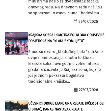
ministrima našlo se dvadesetak tačaka
dnevnog reda. Na dnevnom redu našli su
se sporazumi o osnovicama i bodovima...
29/07/2026
KRAJIŠKA SOFRA I SMOTRA FOLKLORA ODUŠEVILE
POSJETIOCE NA “KLADUŠKOM LJETU”
Sinoć su okviru „Kladuškog ljeta“ održane
dvije manifestacije, smotra folklora i
krajiška sofra.I ove godine veliki interes
građana izazvala je Krajiška sofra, koja je
još jednom pokazala bogatstvo
tradicionalne krajiške...
27/07/2026
UČESNICI DRUGE ETAPE UNA REGATE JUČER STIGLI
U BIHAĆ, DANAS NASTAVAK REGATE