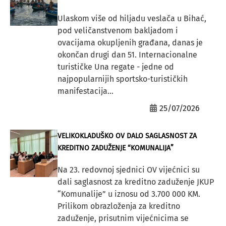
Ulaskom više od hiljadu veslača u Bihać,
pod veličanstvenom bakljadom i
ovacijama okupljenih građana, danas je
okončan drugi dan 51. Internacionalne
turističke Una regate - jedne od
najpopularnijih sportsko-turističkih
manifestacija...
25/07/2026
VELIKOKLADUŠKO OV DALO SAGLASNOST ZA
KREDITNO ZADUŽENJE “KOMUNALIJA”
Na 23. redovnoj sjednici OV vijećnici su
dali saglasnost za kreditno zaduženje JKUP
“Komunalije” u iznosu od 3.700 000 KM.
Prilikom obrazloženja za kreditno
zaduženje, prisutnim vijećnicima se