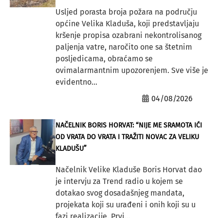
Usljed porasta broja požara na području
općine Velika Kladuša, koji predstavljaju
kršenje propisa ozabrani nekontrolisanog
paljenja vatre, naročito one sa štetnim
posljedicama, obraćamo se
ovimalarmantnim upozorenjem. Sve više je
evidentno...
04/08/2026
NAČELNIK BORIS HORVAT: “NIJE ME SRAMOTA IĆI
OD VRATA DO VRATA I TRAŽITI NOVAC ZA VELIKU
KLADUŠU”
Načelnik Velike Kladuše Boris Horvat dao
je intervju za Trend radio u kojem se
dotakao svog dosadašnjeg mandata,
projekata koji su urađeni i onih koji su u
fazi realizacije. Prvi...