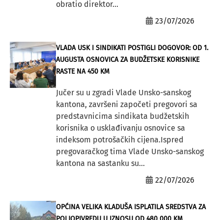
obratio direktor...
23/07/2026
VLADA USK I SINDIKATI POSTIGLI DOGOVOR: OD 1.
AUGUSTA OSNOVICA ZA BUDŽETSKE KORISNIKE
RASTE NA 450 KM
Jučer su u zgradi Vlade Unsko-sanskog
kantona, završeni započeti pregovori sa
predstavnicima sindikata budžetskih
korisnika o usklađivanju osnovice sa
indeksom potrošačkih cijena.Ispred
pregovaračkog tima Vlade Unsko-sanskog
kantona na sastanku su...
22/07/2026
OPĆINA VELIKA KLADUŠA ISPLATILA SREDSTVA ZA
POLJOPIVREDU U IZNOSU OD 480 000 KM