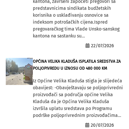
kantona, završeni započeti pregovori sa
predstavnicima sindikata budžetskih
korisnika o usklađivanju osnovice sa
indeksom potrošačkih cijena.Ispred
pregovaračkog tima Vlade Unsko-sanskog
kantona na sastanku su...
22/07/2026
OPĆINA VELIKA KLADUŠA ISPLATILA SREDSTVA ZA
POLJOPIVREDU U IZNOSU OD 480 000 KM
Iz Općine Velika Kladuša stigla je slijedeća
obavijest: -Obavještavaju se poljoprivredni
proizvođači sa područja općine Velika
Kladuša da je Općina Velika Kladuša
izvršila uplatu sredstava po Programu
podrške poljoprivrednim proizvođačima...
20/07/2026