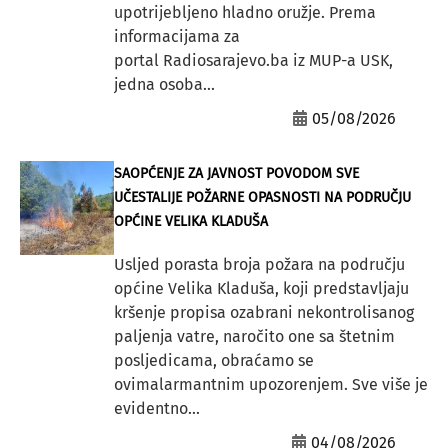
upotrijebljeno hladno oružje. Prema
informacijama za
portal Radiosarajevo.ba iz MUP-a USK,
jedna osoba...
05/08/2026
SAOPĆENJE ZA JAVNOST POVODOM SVE
UČESTALIJE POŽARNE OPASNOSTI NA PODRUČJU
OPĆINE VELIKA KLADUŠA
Usljed porasta broja požara na području
općine Velika Kladuša, koji predstavljaju
kršenje propisa ozabrani nekontrolisanog
paljenja vatre, naročito one sa štetnim
posljedicama, obraćamo se
ovimalarmantnim upozorenjem. Sve više je
evidentno...
04/08/2026