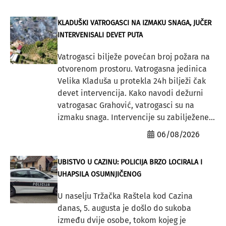
KLADUŠKI VATROGASCI NA IZMAKU SNAGA, JUČER
INTERVENISALI DEVET PUTA
Vatrogasci bilježe povećan broj požara na
otvorenom prostoru. Vatrogasna jedinica
Velika Kladuša u protekla 24h bilježi čak
devet intervencija. Kako navodi dežurni
vatrogasac Grahović, vatrogasci su na
izmaku snaga. Intervencije su zabilježene...
06/08/2026
UBISTVO U CAZINU: POLICIJA BRZO LOCIRALA I
UHAPSILA OSUMNJIČENOG
U naselju Tržačka Raštela kod Cazina
danas, 5. augusta je došlo do sukoba
između dvije osobe, tokom kojeg je