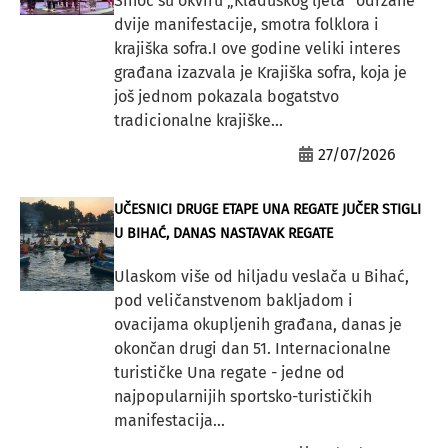
Sinoć su okviru „Kladuškog ljeta“ održane
dvije manifestacije, smotra folklora i
krajiška sofra.I ove godine veliki interes
građana izazvala je Krajiška sofra, koja je
još jednom pokazala bogatstvo
tradicionalne krajiške...
27/07/2026
UČESNICI DRUGE ETAPE UNA REGATE JUČER STIGLI
U BIHAĆ, DANAS NASTAVAK REGATE
Ulaskom više od hiljadu veslača u Bihać,
pod veličanstvenom bakljadom i
ovacijama okupljenih građana, danas je
okončan drugi dan 51. Internacionalne
turističke Una regate - jedne od
najpopularnijih sportsko-turističkih
manifestacija...