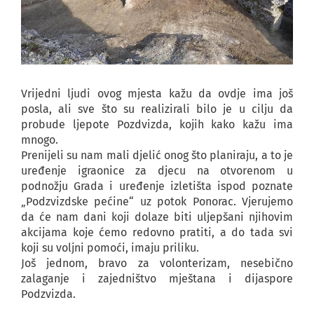
Vrijedni ljudi ovog mjesta kažu da ovdje ima još
posla, ali sve što su realizirali bilo je u cilju da
probude ljepote Pozdvizda, kojih kako kažu ima
mnogo.
Prenijeli su nam mali djelić onog što planiraju, a to je
uređenje igraonice za djecu na otvorenom u
podnožju Grada i uređenje izletišta ispod poznate
„Podzvizdske pećine“ uz potok Ponorac. Vjerujemo
da će nam dani koji dolaze biti uljepšani njihovim
akcijama koje ćemo redovno pratiti, a do tada svi
koji su voljni pomoći, imaju priliku.
Još jednom, bravo za volonterizam, nesebično
zalaganje i zajedništvo mještana i dijaspore
Podzvizda.