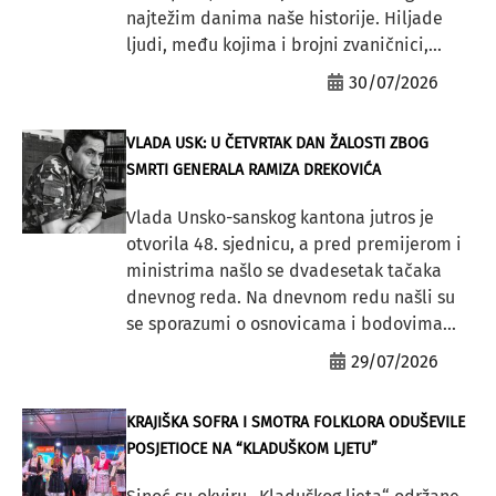
najtežim danima naše historije. Hiljade
ljudi, među kojima i brojni zvaničnici,...
30/07/2026
VLADA USK: U ČETVRTAK DAN ŽALOSTI ZBOG
SMRTI GENERALA RAMIZA DREKOVIĆA
Vlada Unsko-sanskog kantona jutros je
otvorila 48. sjednicu, a pred premijerom i
ministrima našlo se dvadesetak tačaka
dnevnog reda. Na dnevnom redu našli su
se sporazumi o osnovicama i bodovima...
29/07/2026
KRAJIŠKA SOFRA I SMOTRA FOLKLORA ODUŠEVILE
POSJETIOCE NA “KLADUŠKOM LJETU”