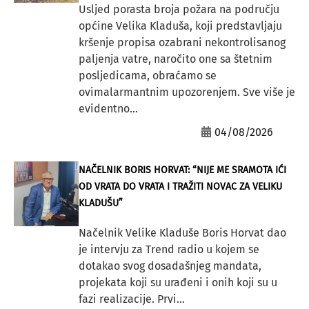
Usljed porasta broja požara na području
općine Velika Kladuša, koji predstavljaju
kršenje propisa ozabrani nekontrolisanog
paljenja vatre, naročito one sa štetnim
posljedicama, obraćamo se
ovimalarmantnim upozorenjem. Sve više je
evidentno...
04/08/2026
NAČELNIK BORIS HORVAT: “NIJE ME SRAMOTA IĆI
OD VRATA DO VRATA I TRAŽITI NOVAC ZA VELIKU
KLADUŠU”
Načelnik Velike Kladuše Boris Horvat dao
je intervju za Trend radio u kojem se
dotakao svog dosadašnjeg mandata,
projekata koji su urađeni i onih koji su u
fazi realizacije. Prvi...