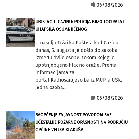
06/08/2026
UBISTVO U CAZINU: POLICIJA BRZO LOCIRALA I
UHAPSILA OSUMNJIČENOG
U naselju Tržačka Raštela kod Cazina
danas, 5. augusta je došlo do sukoba
između dvije osobe, tokom kojeg je
upotrijebljeno hladno oružje. Prema
informacijama za
portal Radiosarajevo.ba iz MUP-a USK,
jedna osoba...
05/08/2026
SAOPĆENJE ZA JAVNOST POVODOM SVE
UČESTALIJE POŽARNE OPASNOSTI NA PODRUČJU
OPĆINE VELIKA KLADUŠA