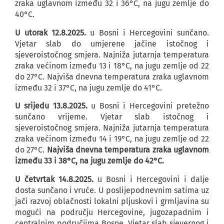
zraka uglavnom između 32 i 36°C, na jugu zemlje do
40°C.
U utorak 12.8.2025.
u Bosni i Hercegovini sunčano.
Vjetar slab do umjerene jačine istočnog i
sjeveroistočnog smjera. Najniža jutarnja temperatura
zraka većinom između 13 i 18°C, na jugu zemlje od 22
do 27°C. Najviša dnevna temperatura zraka uglavnom
između 32 i 37°C, na jugu zemlje do 41°C.
U srijedu 13.8.2025.
u Bosni i Hercegovini pretežno
sunčano vrijeme. Vjetar slab istočnog i
sjeveroistočnog smjera. Najniža jutarnja temperatura
zraka većinom između 14 i 19°C, na jugu zemlje od 22
do 27°C.
Najviša dnevna temperatura zraka uglavnom
između 33 i 38°C, na jugu zemlje do 42°C.
U četvrtak 14.8.2025.
u Bosni i Hercegovini i dalje
dosta sunčano i vruće. U poslijepodnevnim satima uz
jači razvoj oblačnosti lokalni pljuskovi i grmljavina su
mogući na području Hercegovine, jugozapadnim i
centralnim područjima Bosne. Vjetar slab sjevernog i