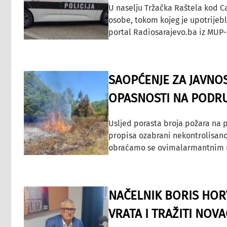
U naselju Tržačka Raštela kod C
osobe, tokom kojeg je upotrijeb
portal Radiosarajevo.ba iz MUP-
SAOPĆENJE ZA JAVNO
OPASNOSTI NA PODRU
Usljed porasta broja požara na p
propisa ozabrani nekontrolisano
obraćamo se ovimalarmantnim up
NAČELNIK BORIS HORV
VRATA I TRAŽITI NOV