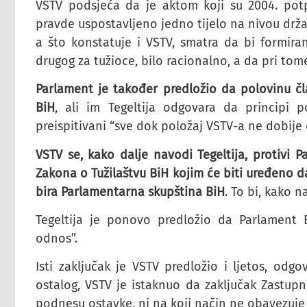
VSTV podsjeća da je aktom koji su 2004. potpi
pravde uspostavljeno jedno tijelo na nivou drž
a što konstatuje i VSTV, smatra da bi formira
drugog za tužioce, bilo racionalno, a da pri to
Parlament je također predložio da polovinu čla
BiH
, ali im Tegeltija odgovara da principi p
preispitivani “sve dok položaj VSTV-a ne dobije
VSTV se, kako dalje navodi Tegeltija, protivi
Zakona o Tužilaštvu BiH kojim će biti uređeno 
bira Parlamentarna skupština BiH
. To bi, kako n
Tegeltija je ponovo predložio da Parlament B
odnos”.
Isti zaključak je VSTV predložio i ljetos, odg
ostalog, VSTV je istaknuo da zaključak Zastup
podnesu ostavke, ni na koji način ne obavezuje