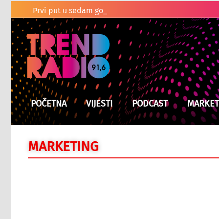
Prvi put u sedam godina mandata Zelenski
POČETNA
VIJESTI
PODCAST
MARKET
MARKETING