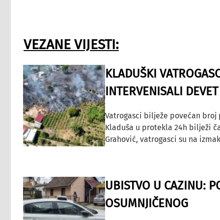
VEZANE VIJESTI:
KLADUŠKI VATROGASC
INTERVENISALI DEVET
Vatrogasci bilježe povećan broj
Kladuša u protekla 24h bilježi č
Grahović, vatrogasci su na izmak
UBISTVO U CAZINU: P
OSUMNJIČENOG