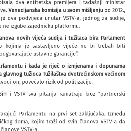
sala dva entitetska premijera i tadašnji ministar
ave.
Venecijanska komisija u svom mišljenju
od 2012.,
nje dva podvijeća unutar VSTV-a, jednog za sudije,
me ne izgube zajedničku platformu.
nova novih vijeća sudija i tužilaca bira Parlament
o kojima je sastavljeno vijeće ne bi trebali biti
 odgovarajuće ustavne garancije”.
 Parlamentu i kada je riječ o izmjenama i dopunama
da glavnog tužioca Tužilaštva dvotrećinskom većinom
avodi on, povećalo rizik od politizacije.
iH i VSTV sva pitanja ramatraju kroz “partnerski
ovarajući Parlamentu na prvi set zaključaka. Između
ničkog doma, kojim traži od svih članova VSTV-a da
 članove VSTV-a.