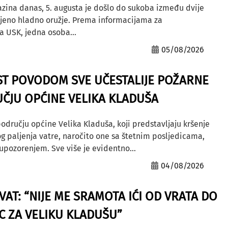
azina danas, 5. augusta je došlo do sukoba između dvije
ljeno hladno oružje. Prema informacijama za
a USK, jedna osoba...
05/08/2026
ST POVODOM SVE UČESTALIJE POŽARNE
ČJU OPĆINE VELIKA KLADUŠA
odručju općine Velika Kladuša, koji predstavljaju kršenje
g paljenja vatre, naročito one sa štetnim posljedicama,
ozorenjem. Sve više je evidentno...
04/08/2026
AT: “NIJE ME SRAMOTA IĆI OD VRATA DO
AC ZA VELIKU KLADUŠU”